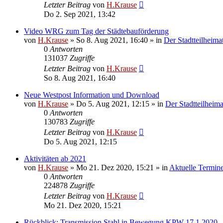
Letzter Beitrag
von
H.Krause
Do 2. Sep 2021, 13:42
Video WRG zum Tag der Städtebauförderung
von
H.Krause
»
So 8. Aug 2021, 16:40
» in
Der Stadtteilheima
0
Antworten
131037
Zugriffe
Letzter Beitrag
von
H.Krause
So 8. Aug 2021, 16:40
Neue Westpost Information und Download
von
H.Krause
»
Do 5. Aug 2021, 12:15
» in
Der Stadtteilheima
0
Antworten
130783
Zugriffe
Letzter Beitrag
von
H.Krause
Do 5. Aug 2021, 12:15
Aktivitäten ab 2021
von
H.Krause
»
Mo 21. Dez 2020, 15:21
» in
Aktuelle Termin
0
Antworten
224878
Zugriffe
Letzter Beitrag
von
H.Krause
Mo 21. Dez 2020, 15:21
Rückblick: Transmission Stahl in Bewegung KPW 17.1.2020