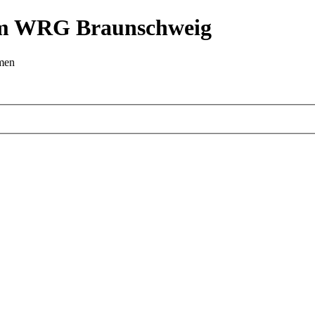
 im WRG Braunschweig
emen