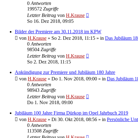
0
Antworten
199572
Zugriffe
Letzter Beitrag
von
H.Krause
So 16. Dez 2018, 09:05
Bilder der Premiere am 30.11.2018 im KPW
von
H.Krause
»
So 2. Dez 2018, 11:15
» in
Das Jubiläum 180
0
Antworten
98504
Zugriffe
Letzter Beitrag
von
H.Krause
So 2. Dez 2018, 11:15
Ankündigung zur Premiere und Jubiläum 180 Jahre
von
H.Krause
»
Do 1. Nov 2018, 09:00
» in
Das Jubiläum 18
0
Antworten
98943
Zugriffe
Letzter Beitrag
von
H.Krause
Do 1. Nov 2018, 09:00
Jubiläum 100 Jahre Firma Dürkop im Opel Jahrbuch 2019
von
H.Krause
»
Di 30. Okt 2018, 08:56
» in
Persönliche Un
0
Antworten
113508
Zugriffe
Letzter Beitrag
von
H.Krause