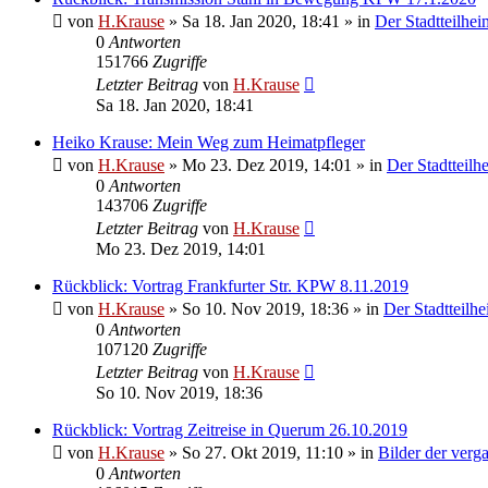
von
H.Krause
»
Sa 18. Jan 2020, 18:41
» in
Der Stadtteilhei
0
Antworten
151766
Zugriffe
Letzter Beitrag
von
H.Krause
Sa 18. Jan 2020, 18:41
Heiko Krause: Mein Weg zum Heimatpfleger
von
H.Krause
»
Mo 23. Dez 2019, 14:01
» in
Der Stadtteilh
0
Antworten
143706
Zugriffe
Letzter Beitrag
von
H.Krause
Mo 23. Dez 2019, 14:01
Rückblick: Vortrag Frankfurter Str. KPW 8.11.2019
von
H.Krause
»
So 10. Nov 2019, 18:36
» in
Der Stadtteilhe
0
Antworten
107120
Zugriffe
Letzter Beitrag
von
H.Krause
So 10. Nov 2019, 18:36
Rückblick: Vortrag Zeitreise in Querum 26.10.2019
von
H.Krause
»
So 27. Okt 2019, 11:10
» in
Bilder der verg
0
Antworten