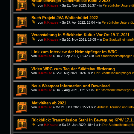
Braunschweiger Geheimnisse Band 2 2023
von
H.Krause
»
Sa 11. Nov 2023, 16:37
» in
Persönliche Unterstü
Buch Projekt JVA Wolfenbüttel 2022
von
H.Krause
»
So 17. Apr 2022, 15:04
» in
Persönliche Unterstüt
Veranstaltung in Stöckheim Kultur Vor Ort 19.11.2021
von
H.Krause
»
Sa 20. Nov 2021, 18:05
» in
Der Stadtteilheimatpf
Link zum Interview der Heimatpfleger im WRG
von
H.Krause
»
Do 2. Sep 2021, 13:42
» in
Der Stadtteilheimatpfleger 
Video WRG zum Tag der Städtebauförderung
von
H.Krause
»
So 8. Aug 2021, 16:40
» in
Der Stadtteilheimatpfleger i
Neue Westpost Information und Download
von
H.Krause
»
Do 5. Aug 2021, 12:15
» in
Der Stadtteilheimatpfleger 
Aktivitäten ab 2021
von
H.Krause
»
Mo 21. Dez 2020, 15:21
» in
Aktuelle Termine und Inf
Rückblick: Transmission Stahl in Bewegung KPW 17.1.
von
H.Krause
»
Sa 18. Jan 2020, 18:41
» in
Der Stadtteilheimatpfl