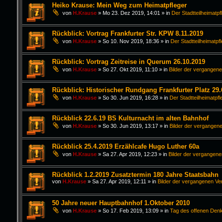
Heiko Krause: Mein Weg zum Heimatpfleger
von
H.Krause
»
Mo 23. Dez 2019, 14:01
» in
Der Stadtteilheimatpf
Rückblick: Vortrag Frankfurter Str. KPW 8.11.2019
von
H.Krause
»
So 10. Nov 2019, 18:36
» in
Der Stadtteilheimatpf
Rückblick: Vortrag Zeitreise in Querum 26.10.2019
von
H.Krause
»
So 27. Okt 2019, 11:10
» in
Bilder der vergangen
Rückblick: Historischer Rundgang Frankfurter Platz 29.
von
H.Krause
»
So 30. Jun 2019, 16:28
» in
Der Stadtteilheimatpfl
Rückblick 22.6.19 BS Kulturnacht im alten Bahnhof
von
H.Krause
»
So 30. Jun 2019, 13:17
» in
Bilder der vergangen
Rückblick 25.4.2019 Erzählcafe Hugo Luther 60a
von
H.Krause
»
Sa 27. Apr 2019, 12:23
» in
Bilder der vergangen
Rückblick 1.2.2019 Zusatztermin 180 Jahre Staatsbahn
von
H.Krause
»
Sa 27. Apr 2019, 12:11
» in
Bilder der vergangenen Ve
50 Jahre neuer Hauptbahnhof 1.Oktober 2010
von
H.Krause
»
So 17. Feb 2019, 13:09
» in
Tag des offenen Den