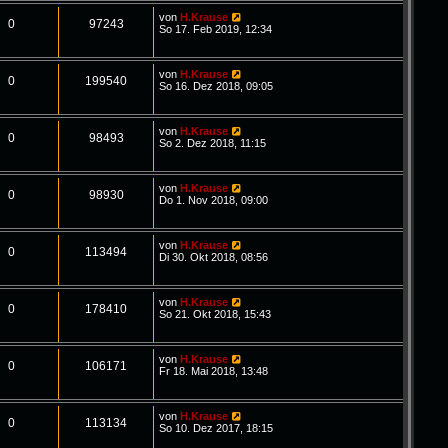
von
H.Krause
0
97243
So 17. Feb 2019, 12:34
von
H.Krause
0
199540
So 16. Dez 2018, 09:05
von
H.Krause
0
98493
So 2. Dez 2018, 11:15
von
H.Krause
0
98930
Do 1. Nov 2018, 09:00
von
H.Krause
0
113494
Di 30. Okt 2018, 08:56
von
H.Krause
0
178410
So 21. Okt 2018, 15:43
von
H.Krause
0
106171
Fr 18. Mai 2018, 13:48
von
H.Krause
0
113134
So 10. Dez 2017, 18:15