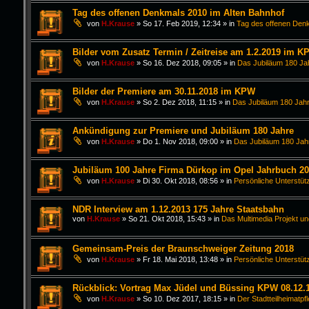
Tag des offenen Denkmals 2010 im Alten Bahnhof
von
H.Krause
»
So 17. Feb 2019, 12:34
» in
Tag des offenen Den
Bilder vom Zusatz Termin / Zeitreise am 1.2.2019 im K
von
H.Krause
»
So 16. Dez 2018, 09:05
» in
Das Jubiläum 180 Ja
Bilder der Premiere am 30.11.2018 im KPW
von
H.Krause
»
So 2. Dez 2018, 11:15
» in
Das Jubiläum 180 Jahr
Ankündigung zur Premiere und Jubiläum 180 Jahre
von
H.Krause
»
Do 1. Nov 2018, 09:00
» in
Das Jubiläum 180 Jah
Jubiläum 100 Jahre Firma Dürkop im Opel Jahrbuch 2
von
H.Krause
»
Di 30. Okt 2018, 08:56
» in
Persönliche Unterstüt
NDR Interview am 1.12.2013 175 Jahre Staatsbahn
von
H.Krause
»
So 21. Okt 2018, 15:43
» in
Das Multimedia Projekt un
Gemeinsam-Preis der Braunschweiger Zeitung 2018
von
H.Krause
»
Fr 18. Mai 2018, 13:48
» in
Persönliche Unterstüt
Rückblick: Vortrag Max Jüdel und Büssing KPW 08.12.
von
H.Krause
»
So 10. Dez 2017, 18:15
» in
Der Stadtteilheimatpf