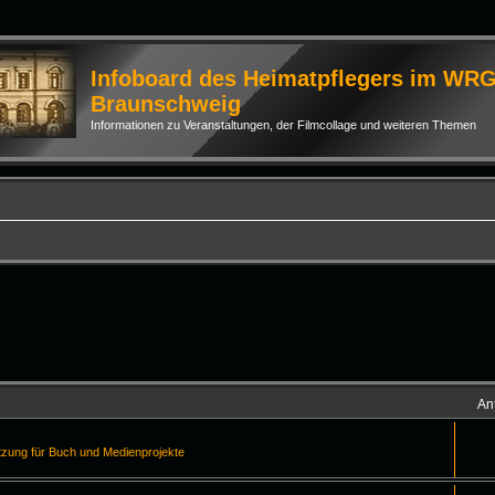
Infoboard des Heimatpflegers im WR
Braunschweig
Informationen zu Veranstaltungen, der Filmcollage und weiteren Themen
An
tzung für Buch und Medienprojekte