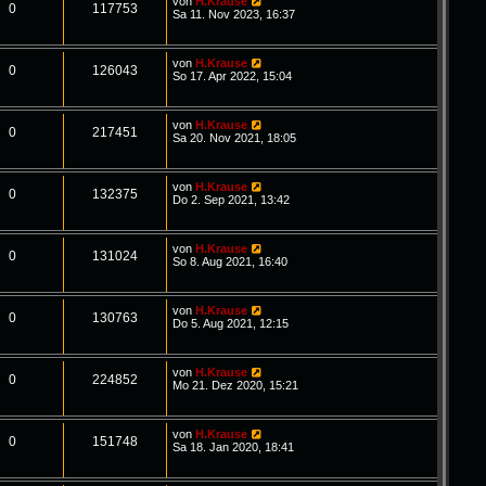
von
H.Krause
0
117753
Sa 11. Nov 2023, 16:37
von
H.Krause
0
126043
So 17. Apr 2022, 15:04
von
H.Krause
0
217451
Sa 20. Nov 2021, 18:05
von
H.Krause
0
132375
Do 2. Sep 2021, 13:42
von
H.Krause
0
131024
So 8. Aug 2021, 16:40
von
H.Krause
0
130763
Do 5. Aug 2021, 12:15
von
H.Krause
0
224852
Mo 21. Dez 2020, 15:21
von
H.Krause
0
151748
Sa 18. Jan 2020, 18:41