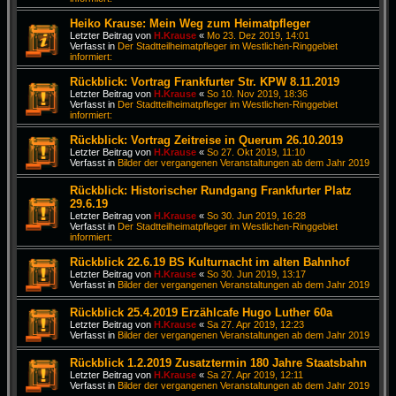
Heiko Krause: Mein Weg zum Heimatpfleger
Letzter Beitrag von
H.Krause
«
Mo 23. Dez 2019, 14:01
Verfasst in
Der Stadtteilheimatpfleger im Westlichen-Ringgebiet
informiert:
Rückblick: Vortrag Frankfurter Str. KPW 8.11.2019
Letzter Beitrag von
H.Krause
«
So 10. Nov 2019, 18:36
Verfasst in
Der Stadtteilheimatpfleger im Westlichen-Ringgebiet
informiert:
Rückblick: Vortrag Zeitreise in Querum 26.10.2019
Letzter Beitrag von
H.Krause
«
So 27. Okt 2019, 11:10
Verfasst in
Bilder der vergangenen Veranstaltungen ab dem Jahr 2019
Rückblick: Historischer Rundgang Frankfurter Platz
29.6.19
Letzter Beitrag von
H.Krause
«
So 30. Jun 2019, 16:28
Verfasst in
Der Stadtteilheimatpfleger im Westlichen-Ringgebiet
informiert:
Rückblick 22.6.19 BS Kulturnacht im alten Bahnhof
Letzter Beitrag von
H.Krause
«
So 30. Jun 2019, 13:17
Verfasst in
Bilder der vergangenen Veranstaltungen ab dem Jahr 2019
Rückblick 25.4.2019 Erzählcafe Hugo Luther 60a
Letzter Beitrag von
H.Krause
«
Sa 27. Apr 2019, 12:23
Verfasst in
Bilder der vergangenen Veranstaltungen ab dem Jahr 2019
Rückblick 1.2.2019 Zusatztermin 180 Jahre Staatsbahn
Letzter Beitrag von
H.Krause
«
Sa 27. Apr 2019, 12:11
Verfasst in
Bilder der vergangenen Veranstaltungen ab dem Jahr 2019