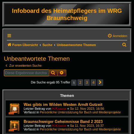
Infoboard des Heimatpflegers im WRG
Braunschweig
Anmelden
S
Foren-Übersicht
Suche
Unbeantwortete Themen
u
Unbeantwortete Themen
c
Zur erweiterten Suche
h
Suche
Erweiterte Suche
e
2
3
4
1
Die Suche ergab 95 Treffer
Nächste
Themen
Was gibts im Wilden Westen Arndt Gutzeit
Letzter Beitrag von
H.Krause
«
So 12. Nov 2023, 16:56
Verfasst in
Persönliche Unterstützung für Buch und Medienprojekte
Braunschweiger Geheimnisse Band 2 2023
Letzter Beitrag von
H.Krause
«
Sa 11. Nov 2023, 16:37
Verfasst in
Persönliche Unterstützung für Buch und Medienprojekte