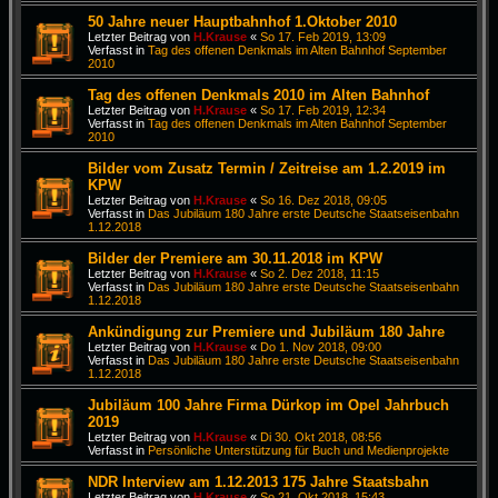
50 Jahre neuer Hauptbahnhof 1.Oktober 2010
Letzter Beitrag von
H.Krause
«
So 17. Feb 2019, 13:09
Verfasst in
Tag des offenen Denkmals im Alten Bahnhof September
2010
Tag des offenen Denkmals 2010 im Alten Bahnhof
Letzter Beitrag von
H.Krause
«
So 17. Feb 2019, 12:34
Verfasst in
Tag des offenen Denkmals im Alten Bahnhof September
2010
Bilder vom Zusatz Termin / Zeitreise am 1.2.2019 im
KPW
Letzter Beitrag von
H.Krause
«
So 16. Dez 2018, 09:05
Verfasst in
Das Jubiläum 180 Jahre erste Deutsche Staatseisenbahn
1.12.2018
Bilder der Premiere am 30.11.2018 im KPW
Letzter Beitrag von
H.Krause
«
So 2. Dez 2018, 11:15
Verfasst in
Das Jubiläum 180 Jahre erste Deutsche Staatseisenbahn
1.12.2018
Ankündigung zur Premiere und Jubiläum 180 Jahre
Letzter Beitrag von
H.Krause
«
Do 1. Nov 2018, 09:00
Verfasst in
Das Jubiläum 180 Jahre erste Deutsche Staatseisenbahn
1.12.2018
Jubiläum 100 Jahre Firma Dürkop im Opel Jahrbuch
2019
Letzter Beitrag von
H.Krause
«
Di 30. Okt 2018, 08:56
Verfasst in
Persönliche Unterstützung für Buch und Medienprojekte
NDR Interview am 1.12.2013 175 Jahre Staatsbahn
Letzter Beitrag von
H.Krause
«
So 21. Okt 2018, 15:43