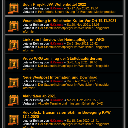
Buch Projekt JVA Wolfenbüttel 2022
Letzter Beitrag von
H.Krause
«
So 17. Apr 2022, 15:04
Verfasst in
Persönliche Unterstützung für Buch und Medienprojekte
Veranstaltung in Stöckheim Kultur Vor Ort 19.11.2021
Letzter Beitrag von
H.Krause
«
Sa 20. Nov 2021, 18:05
Verfasst in
Der Stadtteilheimatpfleger im Westlichen-Ringgebiet
informiert:
Link zum Interview der Heimatpfleger im WRG
Letzter Beitrag von
H.Krause
«
Do 2. Sep 2021, 13:42
Verfasst in
Der Stadtteilheimatpfleger im Westlichen-Ringgebiet
informiert:
Video WRG zum Tag der Städtebauförderung
Letzter Beitrag von
H.Krause
«
So 8. Aug 2021, 16:40
Verfasst in
Der Stadtteilheimatpfleger im Westlichen-Ringgebiet
informiert:
Neue Westpost Information und Download
Letzter Beitrag von
H.Krause
«
Do 5. Aug 2021, 12:15
Verfasst in
Der Stadtteilheimatpfleger im Westlichen-Ringgebiet
informiert:
Aktivitäten ab 2021
Letzter Beitrag von
H.Krause
«
Mo 21. Dez 2020, 15:21
Verfasst in
Aktuelle Termine und Infos zum Erhalt der DVD
Rückblick: Transmission Stahl in Bewegung KPW
17.1.2020
Letzter Beitrag von
H.Krause
«
Sa 18. Jan 2020, 18:41
Verfasst in
Der Stadtteilheimatpfleger im Westlichen-Ringgebiet
informiert: