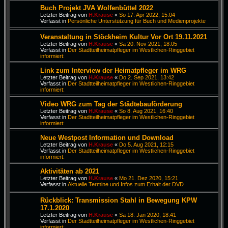
Buch Projekt JVA Wolfenbüttel 2022
Letzter Beitrag von
H.Krause
«
So 17. Apr 2022, 15:04
Verfasst in
Persönliche Unterstützung für Buch und Medienprojekte
Veranstaltung in Stöckheim Kultur Vor Ort 19.11.2021
Letzter Beitrag von
H.Krause
«
Sa 20. Nov 2021, 18:05
Verfasst in
Der Stadtteilheimatpfleger im Westlichen-Ringgebiet
informiert:
Link zum Interview der Heimatpfleger im WRG
Letzter Beitrag von
H.Krause
«
Do 2. Sep 2021, 13:42
Verfasst in
Der Stadtteilheimatpfleger im Westlichen-Ringgebiet
informiert:
Video WRG zum Tag der Städtebauförderung
Letzter Beitrag von
H.Krause
«
So 8. Aug 2021, 16:40
Verfasst in
Der Stadtteilheimatpfleger im Westlichen-Ringgebiet
informiert:
Neue Westpost Information und Download
Letzter Beitrag von
H.Krause
«
Do 5. Aug 2021, 12:15
Verfasst in
Der Stadtteilheimatpfleger im Westlichen-Ringgebiet
informiert:
Aktivitäten ab 2021
Letzter Beitrag von
H.Krause
«
Mo 21. Dez 2020, 15:21
Verfasst in
Aktuelle Termine und Infos zum Erhalt der DVD
Rückblick: Transmission Stahl in Bewegung KPW
17.1.2020
Letzter Beitrag von
H.Krause
«
Sa 18. Jan 2020, 18:41
Verfasst in
Der Stadtteilheimatpfleger im Westlichen-Ringgebiet
informiert: