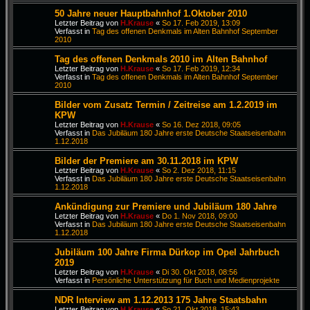
50 Jahre neuer Hauptbahnhof 1.Oktober 2010
Letzter Beitrag von
H.Krause
«
So 17. Feb 2019, 13:09
Verfasst in
Tag des offenen Denkmals im Alten Bahnhof September
2010
Tag des offenen Denkmals 2010 im Alten Bahnhof
Letzter Beitrag von
H.Krause
«
So 17. Feb 2019, 12:34
Verfasst in
Tag des offenen Denkmals im Alten Bahnhof September
2010
Bilder vom Zusatz Termin / Zeitreise am 1.2.2019 im
KPW
Letzter Beitrag von
H.Krause
«
So 16. Dez 2018, 09:05
Verfasst in
Das Jubiläum 180 Jahre erste Deutsche Staatseisenbahn
1.12.2018
Bilder der Premiere am 30.11.2018 im KPW
Letzter Beitrag von
H.Krause
«
So 2. Dez 2018, 11:15
Verfasst in
Das Jubiläum 180 Jahre erste Deutsche Staatseisenbahn
1.12.2018
Ankündigung zur Premiere und Jubiläum 180 Jahre
Letzter Beitrag von
H.Krause
«
Do 1. Nov 2018, 09:00
Verfasst in
Das Jubiläum 180 Jahre erste Deutsche Staatseisenbahn
1.12.2018
Jubiläum 100 Jahre Firma Dürkop im Opel Jahrbuch
2019
Letzter Beitrag von
H.Krause
«
Di 30. Okt 2018, 08:56
Verfasst in
Persönliche Unterstützung für Buch und Medienprojekte
NDR Interview am 1.12.2013 175 Jahre Staatsbahn
Letzter Beitrag von
H.Krause
«
So 21. Okt 2018, 15:43