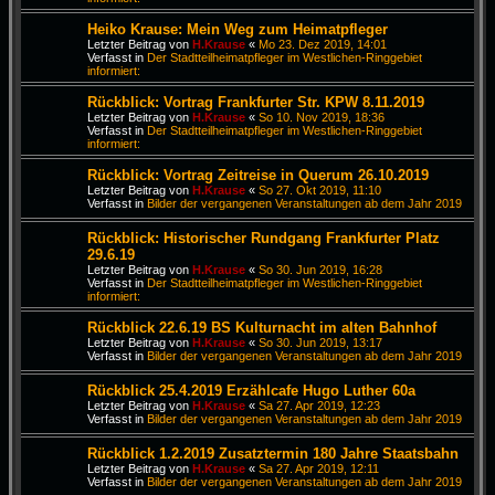
Heiko Krause: Mein Weg zum Heimatpfleger
Letzter Beitrag von
H.Krause
«
Mo 23. Dez 2019, 14:01
Verfasst in
Der Stadtteilheimatpfleger im Westlichen-Ringgebiet
informiert:
Rückblick: Vortrag Frankfurter Str. KPW 8.11.2019
Letzter Beitrag von
H.Krause
«
So 10. Nov 2019, 18:36
Verfasst in
Der Stadtteilheimatpfleger im Westlichen-Ringgebiet
informiert:
Rückblick: Vortrag Zeitreise in Querum 26.10.2019
Letzter Beitrag von
H.Krause
«
So 27. Okt 2019, 11:10
Verfasst in
Bilder der vergangenen Veranstaltungen ab dem Jahr 2019
Rückblick: Historischer Rundgang Frankfurter Platz
29.6.19
Letzter Beitrag von
H.Krause
«
So 30. Jun 2019, 16:28
Verfasst in
Der Stadtteilheimatpfleger im Westlichen-Ringgebiet
informiert:
Rückblick 22.6.19 BS Kulturnacht im alten Bahnhof
Letzter Beitrag von
H.Krause
«
So 30. Jun 2019, 13:17
Verfasst in
Bilder der vergangenen Veranstaltungen ab dem Jahr 2019
Rückblick 25.4.2019 Erzählcafe Hugo Luther 60a
Letzter Beitrag von
H.Krause
«
Sa 27. Apr 2019, 12:23
Verfasst in
Bilder der vergangenen Veranstaltungen ab dem Jahr 2019
Rückblick 1.2.2019 Zusatztermin 180 Jahre Staatsbahn
Letzter Beitrag von
H.Krause
«
Sa 27. Apr 2019, 12:11
Verfasst in
Bilder der vergangenen Veranstaltungen ab dem Jahr 2019