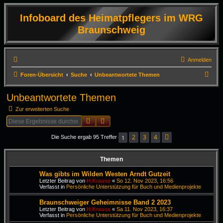
Infoboard des Heimatpflegers im WRG
Braunschweig
Anmelden
S
Foren-Übersicht
Suche
Unbeantwortete Themen
u
Unbeantwortete Themen
c
Zur erweiterten Suche
h
Suche
Erweiterte Suche
e
2
3
4
1
Die Suche ergab 95 Treffer
Nächste
Themen
Was gibts im Wilden Westen Arndt Gutzeit
Letzter Beitrag von
H.Krause
«
So 12. Nov 2023, 16:56
Verfasst in
Persönliche Unterstützung für Buch und Medienprojekte
Braunschweiger Geheimnisse Band 2 2023
Letzter Beitrag von
H.Krause
«
Sa 11. Nov 2023, 16:37
Verfasst in
Persönliche Unterstützung für Buch und Medienprojekte