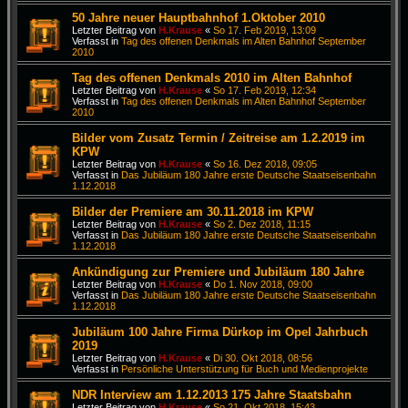
50 Jahre neuer Hauptbahnhof 1.Oktober 2010
Letzter Beitrag von
H.Krause
«
So 17. Feb 2019, 13:09
Verfasst in
Tag des offenen Denkmals im Alten Bahnhof September
2010
Tag des offenen Denkmals 2010 im Alten Bahnhof
Letzter Beitrag von
H.Krause
«
So 17. Feb 2019, 12:34
Verfasst in
Tag des offenen Denkmals im Alten Bahnhof September
2010
Bilder vom Zusatz Termin / Zeitreise am 1.2.2019 im
KPW
Letzter Beitrag von
H.Krause
«
So 16. Dez 2018, 09:05
Verfasst in
Das Jubiläum 180 Jahre erste Deutsche Staatseisenbahn
1.12.2018
Bilder der Premiere am 30.11.2018 im KPW
Letzter Beitrag von
H.Krause
«
So 2. Dez 2018, 11:15
Verfasst in
Das Jubiläum 180 Jahre erste Deutsche Staatseisenbahn
1.12.2018
Ankündigung zur Premiere und Jubiläum 180 Jahre
Letzter Beitrag von
H.Krause
«
Do 1. Nov 2018, 09:00
Verfasst in
Das Jubiläum 180 Jahre erste Deutsche Staatseisenbahn
1.12.2018
Jubiläum 100 Jahre Firma Dürkop im Opel Jahrbuch
2019
Letzter Beitrag von
H.Krause
«
Di 30. Okt 2018, 08:56
Verfasst in
Persönliche Unterstützung für Buch und Medienprojekte
NDR Interview am 1.12.2013 175 Jahre Staatsbahn
Letzter Beitrag von
H.Krause
«
So 21. Okt 2018, 15:43