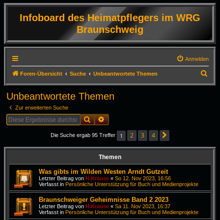
Infoboard des Heimatpflegers im WRG
Braunschweig
Anmelden
S
Foren-Übersicht
Suche
Unbeantwortete Themen
u
Unbeantwortete Themen
c
Zur erweiterten Suche
h
Suche
Erweiterte Suche
e
2
3
4
1
Die Suche ergab 95 Treffer
Nächste
Themen
Was gibts im Wilden Westen Arndt Gutzeit
Letzter Beitrag von
H.Krause
«
So 12. Nov 2023, 16:56
Verfasst in
Persönliche Unterstützung für Buch und Medienprojekte
Braunschweiger Geheimnisse Band 2 2023
Letzter Beitrag von
H.Krause
«
Sa 11. Nov 2023, 16:37
Verfasst in
Persönliche Unterstützung für Buch und Medienprojekte