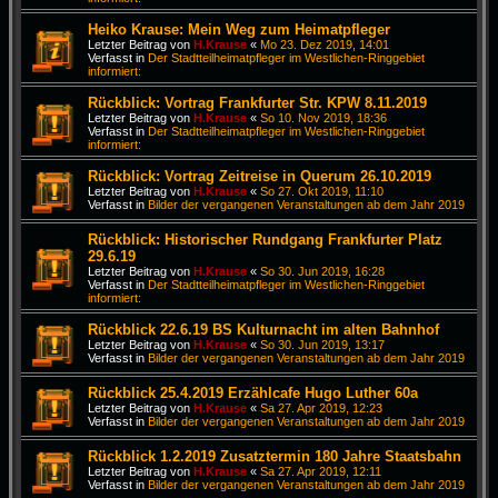
Heiko Krause: Mein Weg zum Heimatpfleger
Letzter Beitrag von
H.Krause
«
Mo 23. Dez 2019, 14:01
Verfasst in
Der Stadtteilheimatpfleger im Westlichen-Ringgebiet
informiert:
Rückblick: Vortrag Frankfurter Str. KPW 8.11.2019
Letzter Beitrag von
H.Krause
«
So 10. Nov 2019, 18:36
Verfasst in
Der Stadtteilheimatpfleger im Westlichen-Ringgebiet
informiert:
Rückblick: Vortrag Zeitreise in Querum 26.10.2019
Letzter Beitrag von
H.Krause
«
So 27. Okt 2019, 11:10
Verfasst in
Bilder der vergangenen Veranstaltungen ab dem Jahr 2019
Rückblick: Historischer Rundgang Frankfurter Platz
29.6.19
Letzter Beitrag von
H.Krause
«
So 30. Jun 2019, 16:28
Verfasst in
Der Stadtteilheimatpfleger im Westlichen-Ringgebiet
informiert:
Rückblick 22.6.19 BS Kulturnacht im alten Bahnhof
Letzter Beitrag von
H.Krause
«
So 30. Jun 2019, 13:17
Verfasst in
Bilder der vergangenen Veranstaltungen ab dem Jahr 2019
Rückblick 25.4.2019 Erzählcafe Hugo Luther 60a
Letzter Beitrag von
H.Krause
«
Sa 27. Apr 2019, 12:23
Verfasst in
Bilder der vergangenen Veranstaltungen ab dem Jahr 2019
Rückblick 1.2.2019 Zusatztermin 180 Jahre Staatsbahn
Letzter Beitrag von
H.Krause
«
Sa 27. Apr 2019, 12:11
Verfasst in
Bilder der vergangenen Veranstaltungen ab dem Jahr 2019