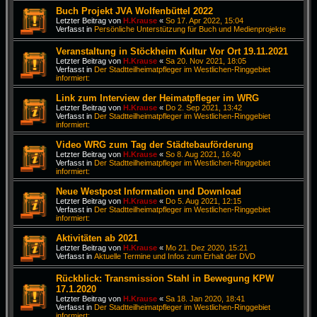
Buch Projekt JVA Wolfenbüttel 2022
Letzter Beitrag von
H.Krause
«
So 17. Apr 2022, 15:04
Verfasst in
Persönliche Unterstützung für Buch und Medienprojekte
Veranstaltung in Stöckheim Kultur Vor Ort 19.11.2021
Letzter Beitrag von
H.Krause
«
Sa 20. Nov 2021, 18:05
Verfasst in
Der Stadtteilheimatpfleger im Westlichen-Ringgebiet
informiert:
Link zum Interview der Heimatpfleger im WRG
Letzter Beitrag von
H.Krause
«
Do 2. Sep 2021, 13:42
Verfasst in
Der Stadtteilheimatpfleger im Westlichen-Ringgebiet
informiert:
Video WRG zum Tag der Städtebauförderung
Letzter Beitrag von
H.Krause
«
So 8. Aug 2021, 16:40
Verfasst in
Der Stadtteilheimatpfleger im Westlichen-Ringgebiet
informiert:
Neue Westpost Information und Download
Letzter Beitrag von
H.Krause
«
Do 5. Aug 2021, 12:15
Verfasst in
Der Stadtteilheimatpfleger im Westlichen-Ringgebiet
informiert:
Aktivitäten ab 2021
Letzter Beitrag von
H.Krause
«
Mo 21. Dez 2020, 15:21
Verfasst in
Aktuelle Termine und Infos zum Erhalt der DVD
Rückblick: Transmission Stahl in Bewegung KPW
17.1.2020
Letzter Beitrag von
H.Krause
«
Sa 18. Jan 2020, 18:41
Verfasst in
Der Stadtteilheimatpfleger im Westlichen-Ringgebiet
informiert: