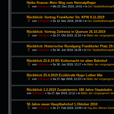
Heiko Krause: Mein Weg zum Heimatpfleger
von
H.Krause
»
Mo 23. Dez 2019, 14:01
» in
Der Stadtteilheimatpf
Rückblick: Vortrag Frankfurter Str. KPW 8.11.2019
von
H.Krause
»
So 10. Nov 2019, 18:36
» in
Der Stadtteilheimatpf
Rückblick: Vortrag Zeitreise in Querum 26.10.2019
von
H.Krause
»
So 27. Okt 2019, 11:10
» in
Bilder der vergangen
Rückblick: Historischer Rundgang Frankfurter Platz 29.
von
H.Krause
»
So 30. Jun 2019, 16:28
» in
Der Stadtteilheimatpfl
Rückblick 22.6.19 BS Kulturnacht im alten Bahnhof
von
H.Krause
»
So 30. Jun 2019, 13:17
» in
Bilder der vergangen
Rückblick 25.4.2019 Erzählcafe Hugo Luther 60a
von
H.Krause
»
Sa 27. Apr 2019, 12:23
» in
Bilder der vergangen
Rückblick 1.2.2019 Zusatztermin 180 Jahre Staatsbahn
von
H.Krause
»
Sa 27. Apr 2019, 12:11
» in
Bilder der vergangenen Ve
50 Jahre neuer Hauptbahnhof 1.Oktober 2010
von
H.Krause
»
So 17. Feb 2019, 13:09
» in
Tag des offenen Den