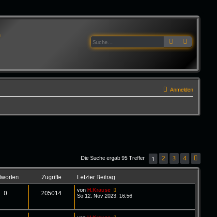
G
Suche
Erweitert
Anmelden
2
3
4
1
Die Suche ergab 95 Treffer
Näch
tworten
Zugriffe
Letzter Beitrag
von
H.Krause
0
205014
So 12. Nov 2023, 16:56