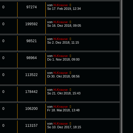
von
H.Krause
0
97274
So 17. Feb 2019, 12:34
von
H.Krause
0
199592
So 16. Dez 2018, 09:05
von
H.Krause
0
98521
So 2. Dez 2018, 11:15
von
H.Krause
0
98964
Do 1. Nov 2018, 09:00
von
H.Krause
0
113522
Di 30. Okt 2018, 08:56
von
H.Krause
0
178442
So 21. Okt 2018, 15:43
von
H.Krause
0
106200
Fr 18. Mai 2018, 13:48
von
H.Krause
0
113157
So 10. Dez 2017, 18:15