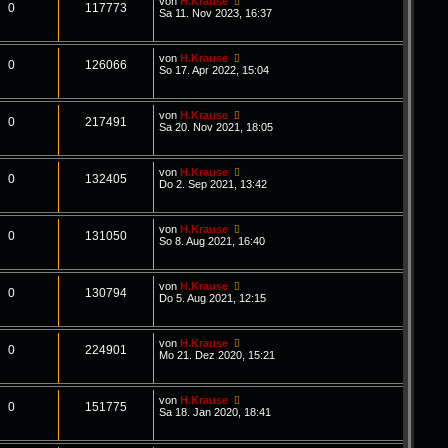
von
H.Krause
0
117773
Sa 11. Nov 2023, 16:37
von
H.Krause
0
126066
So 17. Apr 2022, 15:04
von
H.Krause
0
217491
Sa 20. Nov 2021, 18:05
von
H.Krause
0
132405
Do 2. Sep 2021, 13:42
von
H.Krause
0
131050
So 8. Aug 2021, 16:40
von
H.Krause
0
130794
Do 5. Aug 2021, 12:15
von
H.Krause
0
224901
Mo 21. Dez 2020, 15:21
von
H.Krause
0
151775
Sa 18. Jan 2020, 18:41