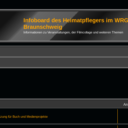
Infoboard des Heimatpflegers im WR
Braunschweig
Informationen zu Veranstaltungen, der Filmcollage und weiteren Themen
An
tzung für Buch und Medienprojekte