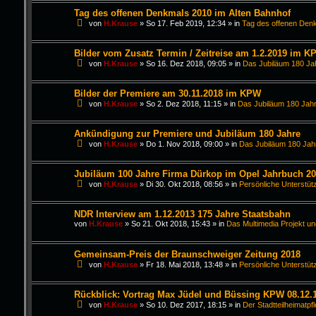
Tag des offenen Denkmals 2010 im Alten Bahnhof
von
H.Krause
»
So 17. Feb 2019, 12:34
» in
Tag des offenen Den
Bilder vom Zusatz Termin / Zeitreise am 1.2.2019 im K
von
H.Krause
»
So 16. Dez 2018, 09:05
» in
Das Jubiläum 180 Ja
Bilder der Premiere am 30.11.2018 im KPW
von
H.Krause
»
So 2. Dez 2018, 11:15
» in
Das Jubiläum 180 Jahr
Ankündigung zur Premiere und Jubiläum 180 Jahre
von
H.Krause
»
Do 1. Nov 2018, 09:00
» in
Das Jubiläum 180 Jah
Jubiläum 100 Jahre Firma Dürkop im Opel Jahrbuch 2
von
H.Krause
»
Di 30. Okt 2018, 08:56
» in
Persönliche Unterstüt
NDR Interview am 1.12.2013 175 Jahre Staatsbahn
von
H.Krause
»
So 21. Okt 2018, 15:43
» in
Das Multimedia Projekt un
Gemeinsam-Preis der Braunschweiger Zeitung 2018
von
H.Krause
»
Fr 18. Mai 2018, 13:48
» in
Persönliche Unterstüt
Rückblick: Vortrag Max Jüdel und Büssing KPW 08.12.
von
H.Krause
»
So 10. Dez 2017, 18:15
» in
Der Stadtteilheimatpf