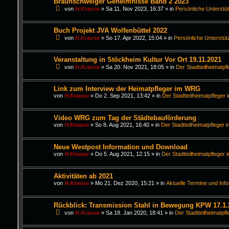
Braunschweiger Geheimnisse Band 2 2023
von
H.Krause
»
Sa 11. Nov 2023, 16:37
» in
Persönliche Unterstü
Buch Projekt JVA Wolfenbüttel 2022
von
H.Krause
»
So 17. Apr 2022, 15:04
» in
Persönliche Unterstüt
Veranstaltung in Stöckheim Kultur Vor Ort 19.11.2021
von
H.Krause
»
Sa 20. Nov 2021, 18:05
» in
Der Stadtteilheimatpf
Link zum Interview der Heimatpfleger im WRG
von
H.Krause
»
Do 2. Sep 2021, 13:42
» in
Der Stadtteilheimatpfleger 
Video WRG zum Tag der Städtebauförderung
von
H.Krause
»
So 8. Aug 2021, 16:40
» in
Der Stadtteilheimatpfleger i
Neue Westpost Information und Download
von
H.Krause
»
Do 5. Aug 2021, 12:15
» in
Der Stadtteilheimatpfleger 
Aktivitäten ab 2021
von
H.Krause
»
Mo 21. Dez 2020, 15:21
» in
Aktuelle Termine und Inf
Rückblick: Transmission Stahl in Bewegung KPW 17.1.
von
H.Krause
»
Sa 18. Jan 2020, 18:41
» in
Der Stadtteilheimatpfl