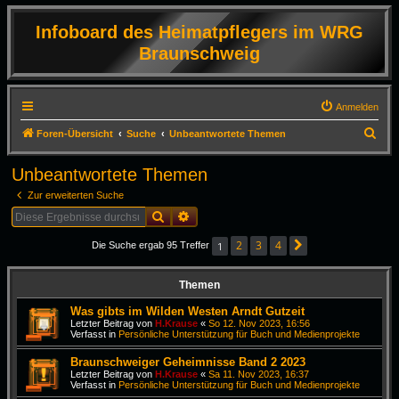
Infoboard des Heimatpflegers im WRG
Braunschweig
Anmelden
S
Foren-Übersicht
Suche
Unbeantwortete Themen
u
Unbeantwortete Themen
c
Zur erweiterten Suche
h
Suche
Erweiterte Suche
e
2
3
4
1
Die Suche ergab 95 Treffer
Nächste
Themen
Was gibts im Wilden Westen Arndt Gutzeit
Letzter Beitrag von
H.Krause
«
So 12. Nov 2023, 16:56
Verfasst in
Persönliche Unterstützung für Buch und Medienprojekte
Braunschweiger Geheimnisse Band 2 2023
Letzter Beitrag von
H.Krause
«
Sa 11. Nov 2023, 16:37
Verfasst in
Persönliche Unterstützung für Buch und Medienprojekte