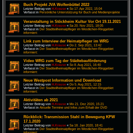
Buch Projekt JVA Wolfenbüttel 2022
Letzter Beitrag von
H.Krause
«
So 17. Apr 2022, 15:04
Verfasst in
Persönliche Unterstützung für Buch und Medienprojekte
Veranstaltung in Stöckheim Kultur Vor Ort 19.11.2021
Letzter Beitrag von
H.Krause
«
Sa 20. Nov 2021, 18:05
Verfasst in
Der Stadtteilheimatpfleger im Westlichen-Ringgebiet
informiert:
Link zum Interview der Heimatpfleger im WRG
Letzter Beitrag von
H.Krause
«
Do 2. Sep 2021, 13:42
Verfasst in
Der Stadtteilheimatpfleger im Westlichen-Ringgebiet
informiert:
Video WRG zum Tag der Städtebauförderung
Letzter Beitrag von
H.Krause
«
So 8. Aug 2021, 16:40
Verfasst in
Der Stadtteilheimatpfleger im Westlichen-Ringgebiet
informiert:
Neue Westpost Information und Download
Letzter Beitrag von
H.Krause
«
Do 5. Aug 2021, 12:15
Verfasst in
Der Stadtteilheimatpfleger im Westlichen-Ringgebiet
informiert:
Aktivitäten ab 2021
Letzter Beitrag von
H.Krause
«
Mo 21. Dez 2020, 15:21
Verfasst in
Aktuelle Termine und Infos zum Erhalt der DVD
Rückblick: Transmission Stahl in Bewegung KPW
17.1.2020
Letzter Beitrag von
H.Krause
«
Sa 18. Jan 2020, 18:41
Verfasst in
Der Stadtteilheimatpfleger im Westlichen-Ringgebiet
informiert: