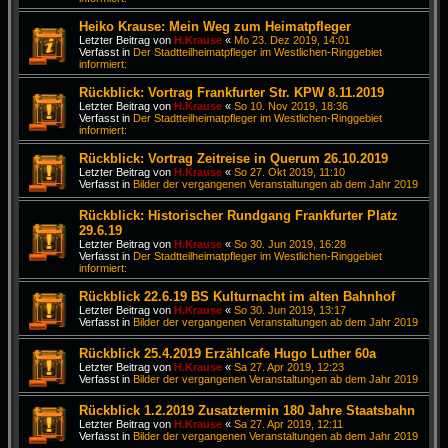
Heiko Krause: Mein Weg zum Heimatpfleger
Letzter Beitrag von
H.Krause
«
Mo 23. Dez 2019, 14:01
Verfasst in
Der Stadtteilheimatpfleger im Westlichen-Ringgebiet
informiert:
Rückblick: Vortrag Frankfurter Str. KPW 8.11.2019
Letzter Beitrag von
H.Krause
«
So 10. Nov 2019, 18:36
Verfasst in
Der Stadtteilheimatpfleger im Westlichen-Ringgebiet
informiert:
Rückblick: Vortrag Zeitreise in Querum 26.10.2019
Letzter Beitrag von
H.Krause
«
So 27. Okt 2019, 11:10
Verfasst in
Bilder der vergangenen Veranstaltungen ab dem Jahr 2019
Rückblick: Historischer Rundgang Frankfurter Platz
29.6.19
Letzter Beitrag von
H.Krause
«
So 30. Jun 2019, 16:28
Verfasst in
Der Stadtteilheimatpfleger im Westlichen-Ringgebiet
informiert:
Rückblick 22.6.19 BS Kulturnacht im alten Bahnhof
Letzter Beitrag von
H.Krause
«
So 30. Jun 2019, 13:17
Verfasst in
Bilder der vergangenen Veranstaltungen ab dem Jahr 2019
Rückblick 25.4.2019 Erzählcafe Hugo Luther 60a
Letzter Beitrag von
H.Krause
«
Sa 27. Apr 2019, 12:23
Verfasst in
Bilder der vergangenen Veranstaltungen ab dem Jahr 2019
Rückblick 1.2.2019 Zusatztermin 180 Jahre Staatsbahn
Letzter Beitrag von
H.Krause
«
Sa 27. Apr 2019, 12:11
Verfasst in
Bilder der vergangenen Veranstaltungen ab dem Jahr 2019