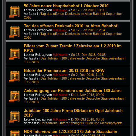
50 Jahre neuer Hauptbahnhof 1.Oktober 2010
Letzter Beitrag von
H.Krause
«
So 17. Feb 2019, 13:09
Verfasst in
Tag des offenen Denkmals im Alten Bahnhof September
2010
Tag des offenen Denkmals 2010 im Alten Bahnhof
Letzter Beitrag von
H.Krause
«
So 17. Feb 2019, 12:34
Verfasst in
Tag des offenen Denkmals im Alten Bahnhof September
2010
Bilder vom Zusatz Termin / Zeitreise am 1.2.2019 im
KPW
Letzter Beitrag von
H.Krause
«
So 16. Dez 2018, 09:05
Verfasst in
Das Jubiläum 180 Jahre erste Deutsche Staatseisenbahn
1.12.2018
Bilder der Premiere am 30.11.2018 im KPW
Letzter Beitrag von
H.Krause
«
So 2. Dez 2018, 11:15
Verfasst in
Das Jubiläum 180 Jahre erste Deutsche Staatseisenbahn
1.12.2018
Ankündigung zur Premiere und Jubiläum 180 Jahre
Letzter Beitrag von
H.Krause
«
Do 1. Nov 2018, 09:00
Verfasst in
Das Jubiläum 180 Jahre erste Deutsche Staatseisenbahn
1.12.2018
Jubiläum 100 Jahre Firma Dürkop im Opel Jahrbuch
2019
Letzter Beitrag von
H.Krause
«
Di 30. Okt 2018, 08:56
Verfasst in
Persönliche Unterstützung für Buch und Medienprojekte
NDR Interview am 1.12.2013 175 Jahre Staatsbahn
Letzter Beitrag von
H.Krause
«
So 21. Okt 2018, 15:43