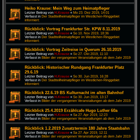
Heiko Krause: Mein Weg zum Heimatpfleger
Letzter Beitrag von
H.Krause
«
Mo 23. Dez 2019, 14:01
Verfasst in
Der Stadtteilheimatpfleger im Westlichen-Ringgebiet
informiert:
Rückblick: Vortrag Frankfurter Str. KPW 8.11.2019
Letzter Beitrag von
H.Krause
«
So 10. Nov 2019, 18:36
Verfasst in
Der Stadtteilheimatpfleger im Westlichen-Ringgebiet
informiert:
Rückblick: Vortrag Zeitreise in Querum 26.10.2019
Letzter Beitrag von
H.Krause
«
So 27. Okt 2019, 11:10
Verfasst in
Bilder der vergangenen Veranstaltungen ab dem Jahr 2019
Rückblick: Historischer Rundgang Frankfurter Platz
29.6.19
Letzter Beitrag von
H.Krause
«
So 30. Jun 2019, 16:28
Verfasst in
Der Stadtteilheimatpfleger im Westlichen-Ringgebiet
informiert:
Rückblick 22.6.19 BS Kulturnacht im alten Bahnhof
Letzter Beitrag von
H.Krause
«
So 30. Jun 2019, 13:17
Verfasst in
Bilder der vergangenen Veranstaltungen ab dem Jahr 2019
Rückblick 25.4.2019 Erzählcafe Hugo Luther 60a
Letzter Beitrag von
H.Krause
«
Sa 27. Apr 2019, 12:23
Verfasst in
Bilder der vergangenen Veranstaltungen ab dem Jahr 2019
Rückblick 1.2.2019 Zusatztermin 180 Jahre Staatsbahn
Letzter Beitrag von
H.Krause
«
Sa 27. Apr 2019, 12:11
Verfasst in
Bilder der vergangenen Veranstaltungen ab dem Jahr 2019