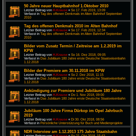
50 Jahre neuer Hauptbahnhof 1.Oktober 2010
Letzter Beitrag von
H.Krause
«
So 17. Feb 2019, 13:09
Verfasst in
Tag des offenen Denkmals im Alten Bahnhof September
2010
Tag des offenen Denkmals 2010 im Alten Bahnhof
Letzter Beitrag von
H.Krause
«
So 17. Feb 2019, 12:34
Verfasst in
Tag des offenen Denkmals im Alten Bahnhof September
2010
Bilder vom Zusatz Termin / Zeitreise am 1.2.2019 im
KPW
Letzter Beitrag von
H.Krause
«
So 16. Dez 2018, 09:05
Verfasst in
Das Jubiläum 180 Jahre erste Deutsche Staatseisenbahn
1.12.2018
Bilder der Premiere am 30.11.2018 im KPW
Letzter Beitrag von
H.Krause
«
So 2. Dez 2018, 11:15
Verfasst in
Das Jubiläum 180 Jahre erste Deutsche Staatseisenbahn
1.12.2018
Ankündigung zur Premiere und Jubiläum 180 Jahre
Letzter Beitrag von
H.Krause
«
Do 1. Nov 2018, 09:00
Verfasst in
Das Jubiläum 180 Jahre erste Deutsche Staatseisenbahn
1.12.2018
Jubiläum 100 Jahre Firma Dürkop im Opel Jahrbuch
2019
Letzter Beitrag von
H.Krause
«
Di 30. Okt 2018, 08:56
Verfasst in
Persönliche Unterstützung für Buch und Medienprojekte
NDR Interview am 1.12.2013 175 Jahre Staatsbahn
Letzter Beitrag von
H.Krause
«
So 21. Okt 2018, 15:43