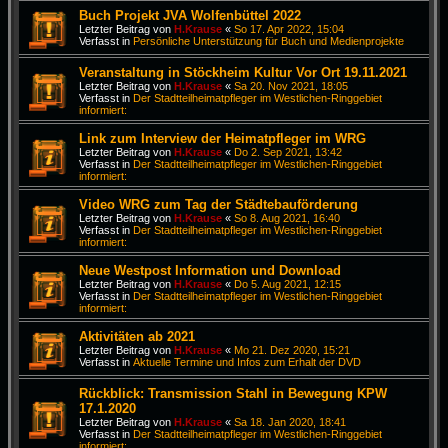
Buch Projekt JVA Wolfenbüttel 2022
Letzter Beitrag von
H.Krause
«
So 17. Apr 2022, 15:04
Verfasst in
Persönliche Unterstützung für Buch und Medienprojekte
Veranstaltung in Stöckheim Kultur Vor Ort 19.11.2021
Letzter Beitrag von
H.Krause
«
Sa 20. Nov 2021, 18:05
Verfasst in
Der Stadtteilheimatpfleger im Westlichen-Ringgebiet
informiert:
Link zum Interview der Heimatpfleger im WRG
Letzter Beitrag von
H.Krause
«
Do 2. Sep 2021, 13:42
Verfasst in
Der Stadtteilheimatpfleger im Westlichen-Ringgebiet
informiert:
Video WRG zum Tag der Städtebauförderung
Letzter Beitrag von
H.Krause
«
So 8. Aug 2021, 16:40
Verfasst in
Der Stadtteilheimatpfleger im Westlichen-Ringgebiet
informiert:
Neue Westpost Information und Download
Letzter Beitrag von
H.Krause
«
Do 5. Aug 2021, 12:15
Verfasst in
Der Stadtteilheimatpfleger im Westlichen-Ringgebiet
informiert:
Aktivitäten ab 2021
Letzter Beitrag von
H.Krause
«
Mo 21. Dez 2020, 15:21
Verfasst in
Aktuelle Termine und Infos zum Erhalt der DVD
Rückblick: Transmission Stahl in Bewegung KPW
17.1.2020
Letzter Beitrag von
H.Krause
«
Sa 18. Jan 2020, 18:41
Verfasst in
Der Stadtteilheimatpfleger im Westlichen-Ringgebiet
informiert: