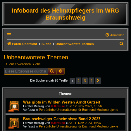
Infoboard des Heimatpflegers im WRG
Braunschweig
Anmelden
S
Foren-Übersicht
Suche
Unbeantwortete Themen
u
Unbeantwortete Themen
c
Zur erweiterten Suche
h
Suche
Erweiterte Suche
e
2
3
4
1
Die Suche ergab 95 Treffer
Nächste
Themen
Was gibts im Wilden Westen Arndt Gutzeit
Letzter Beitrag von
H.Krause
«
So 12. Nov 2023, 16:56
Verfasst in
Persönliche Unterstützung für Buch und Medienprojekte
Braunschweiger Geheimnisse Band 2 2023
Letzter Beitrag von
H.Krause
«
Sa 11. Nov 2023, 16:37
Verfasst in
Persönliche Unterstützung für Buch und Medienprojekte