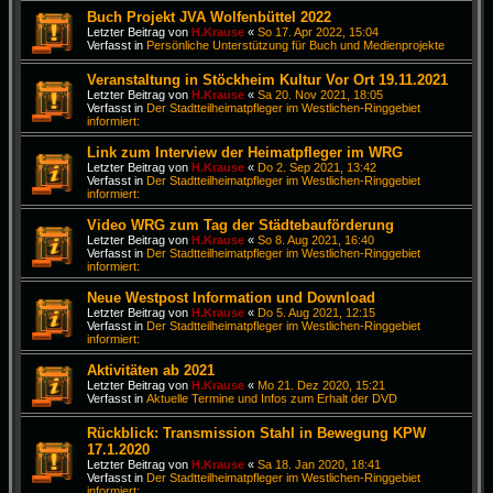
Buch Projekt JVA Wolfenbüttel 2022
Letzter Beitrag von
H.Krause
«
So 17. Apr 2022, 15:04
Verfasst in
Persönliche Unterstützung für Buch und Medienprojekte
Veranstaltung in Stöckheim Kultur Vor Ort 19.11.2021
Letzter Beitrag von
H.Krause
«
Sa 20. Nov 2021, 18:05
Verfasst in
Der Stadtteilheimatpfleger im Westlichen-Ringgebiet
informiert:
Link zum Interview der Heimatpfleger im WRG
Letzter Beitrag von
H.Krause
«
Do 2. Sep 2021, 13:42
Verfasst in
Der Stadtteilheimatpfleger im Westlichen-Ringgebiet
informiert:
Video WRG zum Tag der Städtebauförderung
Letzter Beitrag von
H.Krause
«
So 8. Aug 2021, 16:40
Verfasst in
Der Stadtteilheimatpfleger im Westlichen-Ringgebiet
informiert:
Neue Westpost Information und Download
Letzter Beitrag von
H.Krause
«
Do 5. Aug 2021, 12:15
Verfasst in
Der Stadtteilheimatpfleger im Westlichen-Ringgebiet
informiert:
Aktivitäten ab 2021
Letzter Beitrag von
H.Krause
«
Mo 21. Dez 2020, 15:21
Verfasst in
Aktuelle Termine und Infos zum Erhalt der DVD
Rückblick: Transmission Stahl in Bewegung KPW
17.1.2020
Letzter Beitrag von
H.Krause
«
Sa 18. Jan 2020, 18:41
Verfasst in
Der Stadtteilheimatpfleger im Westlichen-Ringgebiet
informiert: