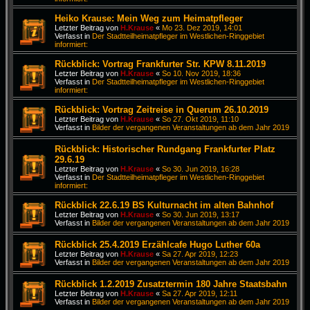
Heiko Krause: Mein Weg zum Heimatpfleger
Letzter Beitrag von
H.Krause
«
Mo 23. Dez 2019, 14:01
Verfasst in
Der Stadtteilheimatpfleger im Westlichen-Ringgebiet
informiert:
Rückblick: Vortrag Frankfurter Str. KPW 8.11.2019
Letzter Beitrag von
H.Krause
«
So 10. Nov 2019, 18:36
Verfasst in
Der Stadtteilheimatpfleger im Westlichen-Ringgebiet
informiert:
Rückblick: Vortrag Zeitreise in Querum 26.10.2019
Letzter Beitrag von
H.Krause
«
So 27. Okt 2019, 11:10
Verfasst in
Bilder der vergangenen Veranstaltungen ab dem Jahr 2019
Rückblick: Historischer Rundgang Frankfurter Platz
29.6.19
Letzter Beitrag von
H.Krause
«
So 30. Jun 2019, 16:28
Verfasst in
Der Stadtteilheimatpfleger im Westlichen-Ringgebiet
informiert:
Rückblick 22.6.19 BS Kulturnacht im alten Bahnhof
Letzter Beitrag von
H.Krause
«
So 30. Jun 2019, 13:17
Verfasst in
Bilder der vergangenen Veranstaltungen ab dem Jahr 2019
Rückblick 25.4.2019 Erzählcafe Hugo Luther 60a
Letzter Beitrag von
H.Krause
«
Sa 27. Apr 2019, 12:23
Verfasst in
Bilder der vergangenen Veranstaltungen ab dem Jahr 2019
Rückblick 1.2.2019 Zusatztermin 180 Jahre Staatsbahn
Letzter Beitrag von
H.Krause
«
Sa 27. Apr 2019, 12:11
Verfasst in
Bilder der vergangenen Veranstaltungen ab dem Jahr 2019