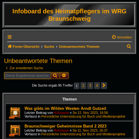
Infoboard des Heimatpflegers im WRG
Braunschweig
Anmelden
S
Foren-Übersicht
Suche
Unbeantwortete Themen
u
Unbeantwortete Themen
c
Zur erweiterten Suche
h
Suche
Erweiterte Suche
e
2
3
4
1
Die Suche ergab 95 Treffer
Nächste
Themen
Was gibts im Wilden Westen Arndt Gutzeit
Letzter Beitrag von
H.Krause
«
So 12. Nov 2023, 16:56
Verfasst in
Persönliche Unterstützung für Buch und Medienprojekte
Braunschweiger Geheimnisse Band 2 2023
Letzter Beitrag von
H.Krause
«
Sa 11. Nov 2023, 16:37
Verfasst in
Persönliche Unterstützung für Buch und Medienprojekte