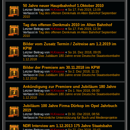
50 Jahre neuer Hauptbahnhof 1.Oktober 2010
Letzter Beitrag von
H.Krause
«
So 17. Feb 2019, 13:09
Verfasst in
Tag des offenen Denkmals im Alten Bahnhof September
2010
Tag des offenen Denkmals 2010 im Alten Bahnhof
Letzter Beitrag von
H.Krause
«
So 17. Feb 2019, 12:34
Verfasst in
Tag des offenen Denkmals im Alten Bahnhof September
2010
Bilder vom Zusatz Termin / Zeitreise am 1.2.2019 im
KPW
Letzter Beitrag von
H.Krause
«
So 16. Dez 2018, 09:05
Verfasst in
Das Jubiläum 180 Jahre erste Deutsche Staatseisenbahn
1.12.2018
Bilder der Premiere am 30.11.2018 im KPW
Letzter Beitrag von
H.Krause
«
So 2. Dez 2018, 11:15
Verfasst in
Das Jubiläum 180 Jahre erste Deutsche Staatseisenbahn
1.12.2018
Ankündigung zur Premiere und Jubiläum 180 Jahre
Letzter Beitrag von
H.Krause
«
Do 1. Nov 2018, 09:00
Verfasst in
Das Jubiläum 180 Jahre erste Deutsche Staatseisenbahn
1.12.2018
Jubiläum 100 Jahre Firma Dürkop im Opel Jahrbuch
2019
Letzter Beitrag von
H.Krause
«
Di 30. Okt 2018, 08:56
Verfasst in
Persönliche Unterstützung für Buch und Medienprojekte
NDR Interview am 1.12.2013 175 Jahre Staatsbahn
Letzter Beitrag von
H.Krause
«
So 21. Okt 2018, 15:43