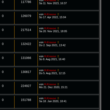
von
H.Krause
0
117786
Sa 11. Nov 2023, 16:37
von
H.Krause
0
126079
So 17. Apr 2022, 15:04
von
H.Krause
0
217514
Sa 20. Nov 2021, 18:05
von
H.Krause
0
132422
Do 2. Sep 2021, 13:42
von
H.Krause
0
131066
So 8. Aug 2021, 16:40
von
H.Krause
0
130817
Do 5. Aug 2021, 12:15
von
H.Krause
0
224927
Mo 21. Dez 2020, 15:21
von
H.Krause
0
151788
Sa 18. Jan 2020, 18:41