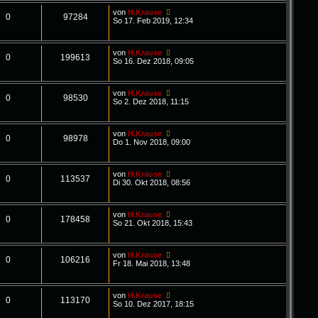
von
H.Krause
0
97284
So 17. Feb 2019, 12:34
von
H.Krause
0
199613
So 16. Dez 2018, 09:05
von
H.Krause
0
98530
So 2. Dez 2018, 11:15
von
H.Krause
0
98978
Do 1. Nov 2018, 09:00
von
H.Krause
0
113537
Di 30. Okt 2018, 08:56
von
H.Krause
0
178458
So 21. Okt 2018, 15:43
von
H.Krause
0
106216
Fr 18. Mai 2018, 13:48
von
H.Krause
0
113170
So 10. Dez 2017, 18:15