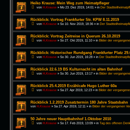
Heiko Krause: Mein Weg zum Heimatpfleger
von
H.Krause
»
Mo 23. Dez 2019, 14:01
» in
Der Stadtteilheimatpf
Rückblick: Vortrag Frankfurter Str. KPW 8.11.2019
von
H.Krause
»
So 10. Nov 2019, 18:36
» in
Der Stadtteilheimatpf
Rückblick: Vortrag Zeitreise in Querum 26.10.2019
von
H.Krause
»
So 27. Okt 2019, 11:10
» in
Bilder der vergangen
Rückblick: Historischer Rundgang Frankfurter Platz 29.
von
H.Krause
»
So 30. Jun 2019, 16:28
» in
Der Stadtteilheimatpfl
Rückblick 22.6.19 BS Kulturnacht im alten Bahnhof
von
H.Krause
»
So 30. Jun 2019, 13:17
» in
Bilder der vergangen
Rückblick 25.4.2019 Erzählcafe Hugo Luther 60a
von
H.Krause
»
Sa 27. Apr 2019, 12:23
» in
Bilder der vergangen
Rückblick 1.2.2019 Zusatztermin 180 Jahre Staatsbahn
von
H.Krause
»
Sa 27. Apr 2019, 12:11
» in
Bilder der vergangenen Ve
50 Jahre neuer Hauptbahnhof 1.Oktober 2010
von
H.Krause
»
So 17. Feb 2019, 13:09
» in
Tag des offenen Den