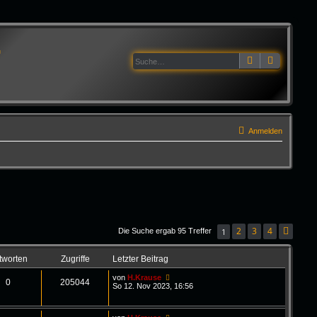
G
Suche
Erweitert
Anmelden
2
3
4
1
Die Suche ergab 95 Treffer
Näch
tworten
Zugriffe
Letzter Beitrag
von
H.Krause
0
205044
So 12. Nov 2023, 16:56