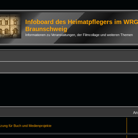
Infoboard des Heimatpflegers im WR
Braunschweig
Informationen zu Veranstaltungen, der Filmcollage und weiteren Themen
An
tzung für Buch und Medienprojekte