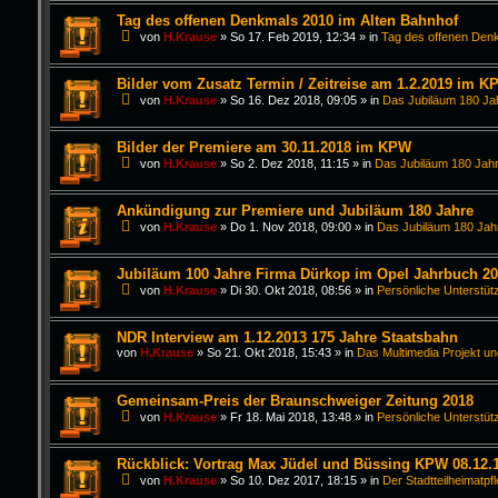
Tag des offenen Denkmals 2010 im Alten Bahnhof
von
H.Krause
»
So 17. Feb 2019, 12:34
» in
Tag des offenen Den
Bilder vom Zusatz Termin / Zeitreise am 1.2.2019 im K
von
H.Krause
»
So 16. Dez 2018, 09:05
» in
Das Jubiläum 180 Ja
Bilder der Premiere am 30.11.2018 im KPW
von
H.Krause
»
So 2. Dez 2018, 11:15
» in
Das Jubiläum 180 Jahr
Ankündigung zur Premiere und Jubiläum 180 Jahre
von
H.Krause
»
Do 1. Nov 2018, 09:00
» in
Das Jubiläum 180 Jah
Jubiläum 100 Jahre Firma Dürkop im Opel Jahrbuch 2
von
H.Krause
»
Di 30. Okt 2018, 08:56
» in
Persönliche Unterstüt
NDR Interview am 1.12.2013 175 Jahre Staatsbahn
von
H.Krause
»
So 21. Okt 2018, 15:43
» in
Das Multimedia Projekt un
Gemeinsam-Preis der Braunschweiger Zeitung 2018
von
H.Krause
»
Fr 18. Mai 2018, 13:48
» in
Persönliche Unterstüt
Rückblick: Vortrag Max Jüdel und Büssing KPW 08.12.
von
H.Krause
»
So 10. Dez 2017, 18:15
» in
Der Stadtteilheimatpf