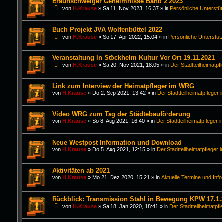
Braunschweiger Geheimnisse Band 2 2023
von
H.Krause
»
Sa 11. Nov 2023, 16:37
» in
Persönliche Unterstü
Buch Projekt JVA Wolfenbüttel 2022
von
H.Krause
»
So 17. Apr 2022, 15:04
» in
Persönliche Unterstüt
Veranstaltung in Stöckheim Kultur Vor Ort 19.11.2021
von
H.Krause
»
Sa 20. Nov 2021, 18:05
» in
Der Stadtteilheimatpf
Link zum Interview der Heimatpfleger im WRG
von
H.Krause
»
Do 2. Sep 2021, 13:42
» in
Der Stadtteilheimatpfleger 
Video WRG zum Tag der Städtebauförderung
von
H.Krause
»
So 8. Aug 2021, 16:40
» in
Der Stadtteilheimatpfleger i
Neue Westpost Information und Download
von
H.Krause
»
Do 5. Aug 2021, 12:15
» in
Der Stadtteilheimatpfleger 
Aktivitäten ab 2021
von
H.Krause
»
Mo 21. Dez 2020, 15:21
» in
Aktuelle Termine und Inf
Rückblick: Transmission Stahl in Bewegung KPW 17.1.
von
H.Krause
»
Sa 18. Jan 2020, 18:41
» in
Der Stadtteilheimatpfl