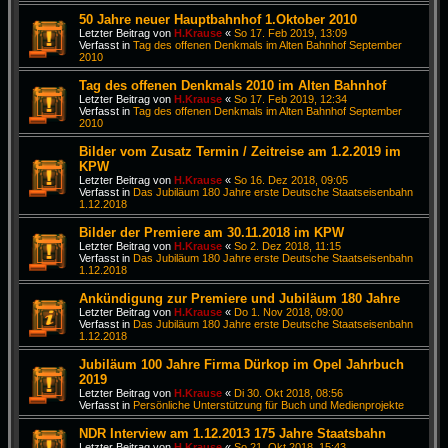
50 Jahre neuer Hauptbahnhof 1.Oktober 2010
Letzter Beitrag von
H.Krause
«
So 17. Feb 2019, 13:09
Verfasst in
Tag des offenen Denkmals im Alten Bahnhof September
2010
Tag des offenen Denkmals 2010 im Alten Bahnhof
Letzter Beitrag von
H.Krause
«
So 17. Feb 2019, 12:34
Verfasst in
Tag des offenen Denkmals im Alten Bahnhof September
2010
Bilder vom Zusatz Termin / Zeitreise am 1.2.2019 im
KPW
Letzter Beitrag von
H.Krause
«
So 16. Dez 2018, 09:05
Verfasst in
Das Jubiläum 180 Jahre erste Deutsche Staatseisenbahn
1.12.2018
Bilder der Premiere am 30.11.2018 im KPW
Letzter Beitrag von
H.Krause
«
So 2. Dez 2018, 11:15
Verfasst in
Das Jubiläum 180 Jahre erste Deutsche Staatseisenbahn
1.12.2018
Ankündigung zur Premiere und Jubiläum 180 Jahre
Letzter Beitrag von
H.Krause
«
Do 1. Nov 2018, 09:00
Verfasst in
Das Jubiläum 180 Jahre erste Deutsche Staatseisenbahn
1.12.2018
Jubiläum 100 Jahre Firma Dürkop im Opel Jahrbuch
2019
Letzter Beitrag von
H.Krause
«
Di 30. Okt 2018, 08:56
Verfasst in
Persönliche Unterstützung für Buch und Medienprojekte
NDR Interview am 1.12.2013 175 Jahre Staatsbahn
Letzter Beitrag von
H.Krause
«
So 21. Okt 2018, 15:43