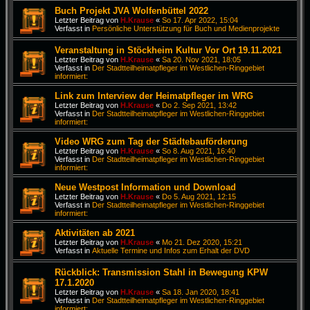
Buch Projekt JVA Wolfenbüttel 2022
Letzter Beitrag von
H.Krause
«
So 17. Apr 2022, 15:04
Verfasst in
Persönliche Unterstützung für Buch und Medienprojekte
Veranstaltung in Stöckheim Kultur Vor Ort 19.11.2021
Letzter Beitrag von
H.Krause
«
Sa 20. Nov 2021, 18:05
Verfasst in
Der Stadtteilheimatpfleger im Westlichen-Ringgebiet
informiert:
Link zum Interview der Heimatpfleger im WRG
Letzter Beitrag von
H.Krause
«
Do 2. Sep 2021, 13:42
Verfasst in
Der Stadtteilheimatpfleger im Westlichen-Ringgebiet
informiert:
Video WRG zum Tag der Städtebauförderung
Letzter Beitrag von
H.Krause
«
So 8. Aug 2021, 16:40
Verfasst in
Der Stadtteilheimatpfleger im Westlichen-Ringgebiet
informiert:
Neue Westpost Information und Download
Letzter Beitrag von
H.Krause
«
Do 5. Aug 2021, 12:15
Verfasst in
Der Stadtteilheimatpfleger im Westlichen-Ringgebiet
informiert:
Aktivitäten ab 2021
Letzter Beitrag von
H.Krause
«
Mo 21. Dez 2020, 15:21
Verfasst in
Aktuelle Termine und Infos zum Erhalt der DVD
Rückblick: Transmission Stahl in Bewegung KPW
17.1.2020
Letzter Beitrag von
H.Krause
«
Sa 18. Jan 2020, 18:41
Verfasst in
Der Stadtteilheimatpfleger im Westlichen-Ringgebiet
informiert: