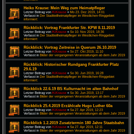
Heiko Krause: Mein Weg zum Heimatpfleger
Letzter Beitrag von
H.Krause
«
Mo 23. Dez 2019, 14:01
Verfasst in
Der Stadtteilheimatpfleger im Westlichen-Ringgebiet
informiert:
Rückblick: Vortrag Frankfurter Str. KPW 8.11.2019
Letzter Beitrag von
H.Krause
«
So 10. Nov 2019, 18:36
Verfasst in
Der Stadtteilheimatpfleger im Westlichen-Ringgebiet
informiert:
Rückblick: Vortrag Zeitreise in Querum 26.10.2019
Letzter Beitrag von
H.Krause
«
So 27. Okt 2019, 11:10
Verfasst in
Bilder der vergangenen Veranstaltungen ab dem Jahr 2019
Rückblick: Historischer Rundgang Frankfurter Platz
29.6.19
Letzter Beitrag von
H.Krause
«
So 30. Jun 2019, 16:28
Verfasst in
Der Stadtteilheimatpfleger im Westlichen-Ringgebiet
informiert:
Rückblick 22.6.19 BS Kulturnacht im alten Bahnhof
Letzter Beitrag von
H.Krause
«
So 30. Jun 2019, 13:17
Verfasst in
Bilder der vergangenen Veranstaltungen ab dem Jahr 2019
Rückblick 25.4.2019 Erzählcafe Hugo Luther 60a
Letzter Beitrag von
H.Krause
«
Sa 27. Apr 2019, 12:23
Verfasst in
Bilder der vergangenen Veranstaltungen ab dem Jahr 2019
Rückblick 1.2.2019 Zusatztermin 180 Jahre Staatsbahn
Letzter Beitrag von
H.Krause
«
Sa 27. Apr 2019, 12:11
Verfasst in
Bilder der vergangenen Veranstaltungen ab dem Jahr 2019