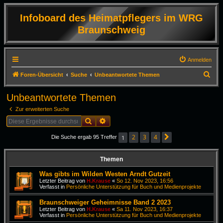
Infoboard des Heimatpflegers im WRG
Braunschweig
Anmelden
S
Foren-Übersicht
Suche
Unbeantwortete Themen
u
Unbeantwortete Themen
c
Zur erweiterten Suche
h
Suche
Erweiterte Suche
e
2
3
4
1
Die Suche ergab 95 Treffer
Nächste
Themen
Was gibts im Wilden Westen Arndt Gutzeit
Letzter Beitrag von
H.Krause
«
So 12. Nov 2023, 16:56
Verfasst in
Persönliche Unterstützung für Buch und Medienprojekte
Braunschweiger Geheimnisse Band 2 2023
Letzter Beitrag von
H.Krause
«
Sa 11. Nov 2023, 16:37
Verfasst in
Persönliche Unterstützung für Buch und Medienprojekte