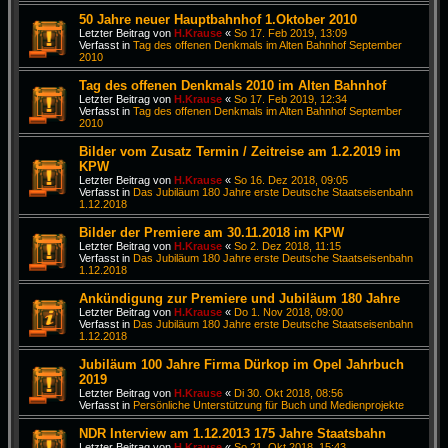
50 Jahre neuer Hauptbahnhof 1.Oktober 2010
Letzter Beitrag von
H.Krause
«
So 17. Feb 2019, 13:09
Verfasst in
Tag des offenen Denkmals im Alten Bahnhof September
2010
Tag des offenen Denkmals 2010 im Alten Bahnhof
Letzter Beitrag von
H.Krause
«
So 17. Feb 2019, 12:34
Verfasst in
Tag des offenen Denkmals im Alten Bahnhof September
2010
Bilder vom Zusatz Termin / Zeitreise am 1.2.2019 im
KPW
Letzter Beitrag von
H.Krause
«
So 16. Dez 2018, 09:05
Verfasst in
Das Jubiläum 180 Jahre erste Deutsche Staatseisenbahn
1.12.2018
Bilder der Premiere am 30.11.2018 im KPW
Letzter Beitrag von
H.Krause
«
So 2. Dez 2018, 11:15
Verfasst in
Das Jubiläum 180 Jahre erste Deutsche Staatseisenbahn
1.12.2018
Ankündigung zur Premiere und Jubiläum 180 Jahre
Letzter Beitrag von
H.Krause
«
Do 1. Nov 2018, 09:00
Verfasst in
Das Jubiläum 180 Jahre erste Deutsche Staatseisenbahn
1.12.2018
Jubiläum 100 Jahre Firma Dürkop im Opel Jahrbuch
2019
Letzter Beitrag von
H.Krause
«
Di 30. Okt 2018, 08:56
Verfasst in
Persönliche Unterstützung für Buch und Medienprojekte
NDR Interview am 1.12.2013 175 Jahre Staatsbahn
Letzter Beitrag von
H.Krause
«
So 21. Okt 2018, 15:43