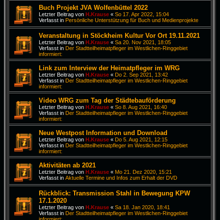
Buch Projekt JVA Wolfenbüttel 2022
Letzter Beitrag von
H.Krause
«
So 17. Apr 2022, 15:04
Verfasst in
Persönliche Unterstützung für Buch und Medienprojekte
Veranstaltung in Stöckheim Kultur Vor Ort 19.11.2021
Letzter Beitrag von
H.Krause
«
Sa 20. Nov 2021, 18:05
Verfasst in
Der Stadtteilheimatpfleger im Westlichen-Ringgebiet
informiert:
Link zum Interview der Heimatpfleger im WRG
Letzter Beitrag von
H.Krause
«
Do 2. Sep 2021, 13:42
Verfasst in
Der Stadtteilheimatpfleger im Westlichen-Ringgebiet
informiert:
Video WRG zum Tag der Städtebauförderung
Letzter Beitrag von
H.Krause
«
So 8. Aug 2021, 16:40
Verfasst in
Der Stadtteilheimatpfleger im Westlichen-Ringgebiet
informiert:
Neue Westpost Information und Download
Letzter Beitrag von
H.Krause
«
Do 5. Aug 2021, 12:15
Verfasst in
Der Stadtteilheimatpfleger im Westlichen-Ringgebiet
informiert:
Aktivitäten ab 2021
Letzter Beitrag von
H.Krause
«
Mo 21. Dez 2020, 15:21
Verfasst in
Aktuelle Termine und Infos zum Erhalt der DVD
Rückblick: Transmission Stahl in Bewegung KPW
17.1.2020
Letzter Beitrag von
H.Krause
«
Sa 18. Jan 2020, 18:41
Verfasst in
Der Stadtteilheimatpfleger im Westlichen-Ringgebiet
informiert: