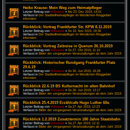
Heiko Krause: Mein Weg zum Heimatpfleger
Letzter Beitrag von
H.Krause
«
Mo 23. Dez 2019, 14:01
Verfasst in
Der Stadtteilheimatpfleger im Westlichen-Ringgebiet
informiert:
Rückblick: Vortrag Frankfurter Str. KPW 8.11.2019
Letzter Beitrag von
H.Krause
«
So 10. Nov 2019, 18:36
Verfasst in
Der Stadtteilheimatpfleger im Westlichen-Ringgebiet
informiert:
Rückblick: Vortrag Zeitreise in Querum 26.10.2019
Letzter Beitrag von
H.Krause
«
So 27. Okt 2019, 11:10
Verfasst in
Bilder der vergangenen Veranstaltungen ab dem Jahr 2019
Rückblick: Historischer Rundgang Frankfurter Platz
29.6.19
Letzter Beitrag von
H.Krause
«
So 30. Jun 2019, 16:28
Verfasst in
Der Stadtteilheimatpfleger im Westlichen-Ringgebiet
informiert:
Rückblick 22.6.19 BS Kulturnacht im alten Bahnhof
Letzter Beitrag von
H.Krause
«
So 30. Jun 2019, 13:17
Verfasst in
Bilder der vergangenen Veranstaltungen ab dem Jahr 2019
Rückblick 25.4.2019 Erzählcafe Hugo Luther 60a
Letzter Beitrag von
H.Krause
«
Sa 27. Apr 2019, 12:23
Verfasst in
Bilder der vergangenen Veranstaltungen ab dem Jahr 2019
Rückblick 1.2.2019 Zusatztermin 180 Jahre Staatsbahn
Letzter Beitrag von
H.Krause
«
Sa 27. Apr 2019, 12:11
Verfasst in
Bilder der vergangenen Veranstaltungen ab dem Jahr 2019