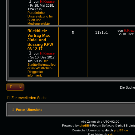
von
H.Krause
»
Fr 18. Mai 2018,
13:48
» in
Persönliche
Unterstützung für
Buch und
Medienprojekte
Rückblick:
von
H.Krau
0
113151
So 10. Dez 
Vortrag Max
Jüdel und
Büssing KPW
08.12.17
von
H.Krause
»
So 10. Dez 2017,
18:15
» in
Der
Stadtteilheimatpfleg
er im Westlichen-
Ringgebiet
informiert:
Die Suche
Zur erweiterten Suche
Foren-Übersicht
Alle Zeiten sind
UTC+02:00
Powered by
phpBB
® Forum Software © phpBB Limi
Deutsche Übersetzung durch
phpBB.de
Dark Vision ©
Kirk