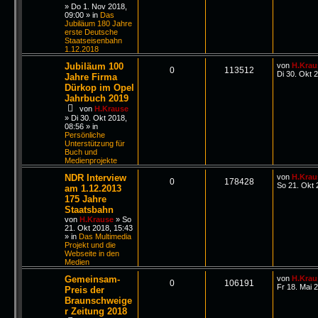
»
Do 1. Nov 2018,
09:00
» in
Das
Jubiläum 180 Jahre
erste Deutsche
Staatseisenbahn
1.12.2018
Jubiläum 100
von
H.Krau
0
113512
Di 30. Okt 
Jahre Firma
Dürkop im Opel
Jahrbuch 2019
von
H.Krause
»
Di 30. Okt 2018,
08:56
» in
Persönliche
Unterstützung für
Buch und
Medienprojekte
NDR Interview
von
H.Krau
0
178428
So 21. Okt 
am 1.12.2013
175 Jahre
Staatsbahn
von
H.Krause
»
So
21. Okt 2018, 15:43
» in
Das Multimedia
Projekt und die
Webseite in den
Medien
Gemeinsam-
von
H.Krau
0
106191
Fr 18. Mai 
Preis der
Braunschweige
r Zeitung 2018