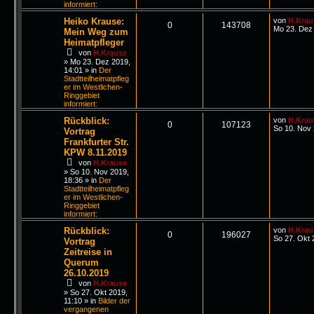
informiert:
Heiko Krause:
von
H.Krau
0
143708
Mo 23. Dez 
Mein Weg zum
Heimatpfleger
von
H.Krause
»
Mo 23. Dez 2019,
14:01
» in
Der
Stadtteilheimatpfleg
er im Westlichen-
Ringgebiet
informiert:
Rückblick:
von
H.Krau
0
107123
So 10. Nov 
Vortrag
Frankfurter Str.
KPW 8.11.2019
von
H.Krause
»
So 10. Nov 2019,
18:36
» in
Der
Stadtteilheimatpfleg
er im Westlichen-
Ringgebiet
informiert:
Rückblick:
von
H.Krau
0
196027
So 27. Okt 
Vortrag
Zeitreise in
Querum
26.10.2019
von
H.Krause
»
So 27. Okt 2019,
11:10
» in
Bilder der
vergangenen