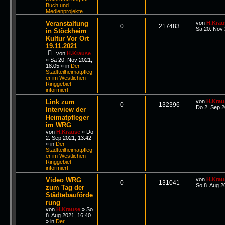
Buch und
Medienprojekte
Veranstaltung
von
H.Krau
0
217483
Sa 20. Nov 
in Stöckheim
Kultur Vor Ort
19.11.2021
von
H.Krause
»
Sa 20. Nov 2021,
18:05
» in
Der
Stadtteilheimatpfleg
er im Westlichen-
Ringgebiet
informiert:
Link zum
von
H.Krau
0
132396
Do 2. Sep 2
Interview der
Heimatpfleger
im WRG
von
H.Krause
»
Do
2. Sep 2021, 13:42
» in
Der
Stadtteilheimatpfleg
er im Westlichen-
Ringgebiet
informiert:
Video WRG
von
H.Krau
0
131041
So 8. Aug 2
zum Tag der
Städtebauförde
rung
von
H.Krause
»
So
8. Aug 2021, 16:40
» in
Der