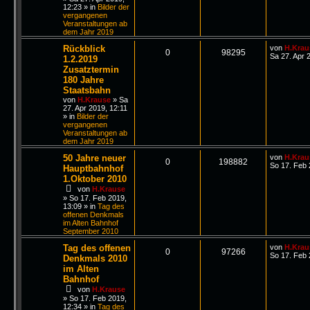
12:23
» in
Bilder der
vergangenen
Veranstaltungen ab
dem Jahr 2019
Rückblick
von
H.Krau
0
98295
Sa 27. Apr 
1.2.2019
Zusatztermin
180 Jahre
Staatsbahn
von
H.Krause
»
Sa
27. Apr 2019, 12:11
» in
Bilder der
vergangenen
Veranstaltungen ab
dem Jahr 2019
50 Jahre neuer
von
H.Krau
0
198882
So 17. Feb 
Hauptbahnhof
1.Oktober 2010
von
H.Krause
»
So 17. Feb 2019,
13:09
» in
Tag des
offenen Denkmals
im Alten Bahnhof
September 2010
Tag des offenen
von
H.Krau
0
97266
So 17. Feb 
Denkmals 2010
im Alten
Bahnhof
von
H.Krause
»
So 17. Feb 2019,
12:34
» in
Tag des