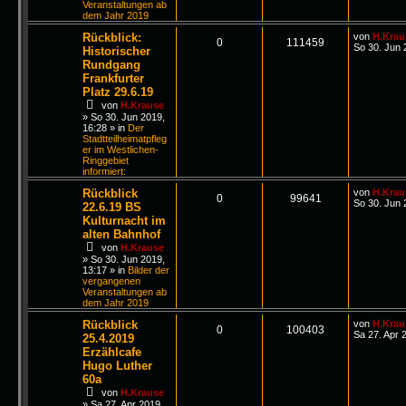
Veranstaltungen ab
dem Jahr 2019
Rückblick:
von
H.Krau
0
111459
So 30. Jun 
Historischer
Rundgang
Frankfurter
Platz 29.6.19
von
H.Krause
»
So 30. Jun 2019,
16:28
» in
Der
Stadtteilheimatpfleg
er im Westlichen-
Ringgebiet
informiert:
Rückblick
von
H.Krau
0
99641
So 30. Jun 
22.6.19 BS
Kulturnacht im
alten Bahnhof
von
H.Krause
»
So 30. Jun 2019,
13:17
» in
Bilder der
vergangenen
Veranstaltungen ab
dem Jahr 2019
Rückblick
von
H.Krau
0
100403
Sa 27. Apr 
25.4.2019
Erzählcafe
Hugo Luther
60a
von
H.Krause
»
Sa 27. Apr 2019,