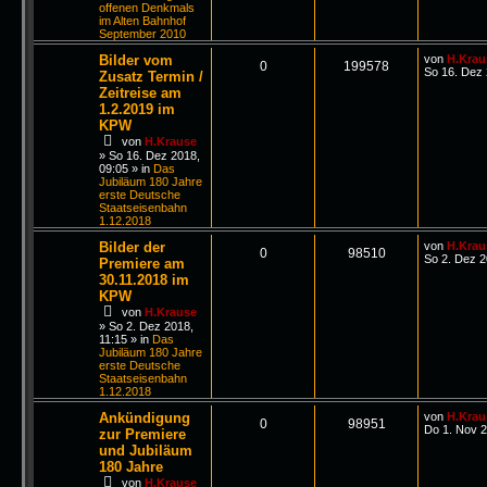
offenen Denkmals
im Alten Bahnhof
September 2010
Bilder vom
von
H.Krau
0
199578
So 16. Dez 
Zusatz Termin /
Zeitreise am
1.2.2019 im
KPW
von
H.Krause
»
So 16. Dez 2018,
09:05
» in
Das
Jubiläum 180 Jahre
erste Deutsche
Staatseisenbahn
1.12.2018
Bilder der
von
H.Krau
0
98510
So 2. Dez 2
Premiere am
30.11.2018 im
KPW
von
H.Krause
»
So 2. Dez 2018,
11:15
» in
Das
Jubiläum 180 Jahre
erste Deutsche
Staatseisenbahn
1.12.2018
Ankündigung
von
H.Krau
0
98951
Do 1. Nov 2
zur Premiere
und Jubiläum
180 Jahre
von
H.Krause