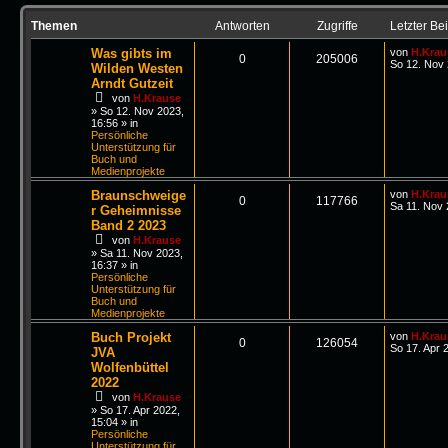
Themen
Antworten
Zugriffe
Letzter Bei
Was gibts im
von
H.Krau
0
205006
So 12. Nov 
Wilden Westen
Arndt Gutzeit
von
H.Krause
»
So 12. Nov 2023,
16:56
» in
Persönliche
Unterstützung für
Buch und
Medienprojekte
Braunschweige
von
H.Krau
0
117766
Sa 11. Nov 
r Geheimnisse
Band 2 2023
von
H.Krause
»
Sa 11. Nov 2023,
16:37
» in
Persönliche
Unterstützung für
Buch und
Medienprojekte
Buch Projekt
von
H.Krau
0
126054
So 17. Apr 
JVA
Wolfenbüttel
2022
von
H.Krause
»
So 17. Apr 2022,
15:04
» in
Persönliche
Unterstützung für