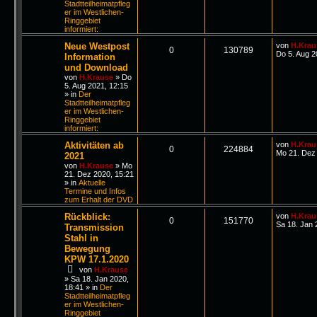
Stadtteilheimatpfleg
er im Westlichen-
Ringgebiet
informiert:
Neue Westpost
von
H.Krau
0
130789
Do 5. Aug 2
Information
und Download
von
H.Krause
»
Do
5. Aug 2021, 12:15
» in
Der
Stadtteilheimatpfleg
er im Westlichen-
Ringgebiet
informiert:
Aktivitäten ab
von
H.Krau
0
224884
Mo 21. Dez 
2021
von
H.Krause
»
Mo
21. Dez 2020, 15:21
» in
Aktuelle
Termine und Infos
zum Erhalt der DVD
Rückblick:
von
H.Krau
0
151770
Sa 18. Jan 
Transmission
Stahl in
Bewegung
KPW 17.1.2020
von
H.Krause
»
Sa 18. Jan 2020,
18:41
» in
Der
Stadtteilheimatpfleg
er im Westlichen-
Ringgebiet