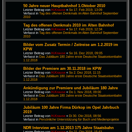
50 Jahre neuer Hauptbahnhof 1.Oktober 2010
Letzter Beitrag von
H.Krause
«
So 17. Feb 2019, 13:09
Verfasst in
Tag des offenen Denkmals im Alten Bahnhof September
2010
Tag des offenen Denkmals 2010 im Alten Bahnhof
Letzter Beitrag von
H.Krause
«
So 17. Feb 2019, 12:34
Verfasst in
Tag des offenen Denkmals im Alten Bahnhof September
2010
Bilder vom Zusatz Termin / Zeitreise am 1.2.2019 im
KPW
Letzter Beitrag von
H.Krause
«
So 16. Dez 2018, 09:05
Verfasst in
Das Jubiläum 180 Jahre erste Deutsche Staatseisenbahn
1.12.2018
Bilder der Premiere am 30.11.2018 im KPW
Letzter Beitrag von
H.Krause
«
So 2. Dez 2018, 11:15
Verfasst in
Das Jubiläum 180 Jahre erste Deutsche Staatseisenbahn
1.12.2018
Ankündigung zur Premiere und Jubiläum 180 Jahre
Letzter Beitrag von
H.Krause
«
Do 1. Nov 2018, 09:00
Verfasst in
Das Jubiläum 180 Jahre erste Deutsche Staatseisenbahn
1.12.2018
Jubiläum 100 Jahre Firma Dürkop im Opel Jahrbuch
2019
Letzter Beitrag von
H.Krause
«
Di 30. Okt 2018, 08:56
Verfasst in
Persönliche Unterstützung für Buch und Medienprojekte
NDR Interview am 1.12.2013 175 Jahre Staatsbahn
Letzter Beitrag von
H.Krause
«
So 21. Okt 2018, 15:43