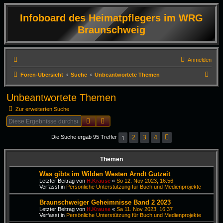
Infoboard des Heimatpflegers im WRG
Braunschweig
Anmelden
S
Foren-Übersicht
Suche
Unbeantwortete Themen
u
Unbeantwortete Themen
c
Zur erweiterten Suche
h
Suche
Erweiterte Suche
e
2
3
4
1
Die Suche ergab 95 Treffer
Nächste
Themen
Was gibts im Wilden Westen Arndt Gutzeit
Letzter Beitrag von
H.Krause
«
So 12. Nov 2023, 16:56
Verfasst in
Persönliche Unterstützung für Buch und Medienprojekte
Braunschweiger Geheimnisse Band 2 2023
Letzter Beitrag von
H.Krause
«
Sa 11. Nov 2023, 16:37
Verfasst in
Persönliche Unterstützung für Buch und Medienprojekte