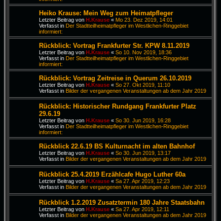
Heiko Krause: Mein Weg zum Heimatpfleger
Letzter Beitrag von
H.Krause
«
Mo 23. Dez 2019, 14:01
Verfasst in
Der Stadtteilheimatpfleger im Westlichen-Ringgebiet
informiert:
Rückblick: Vortrag Frankfurter Str. KPW 8.11.2019
Letzter Beitrag von
H.Krause
«
So 10. Nov 2019, 18:36
Verfasst in
Der Stadtteilheimatpfleger im Westlichen-Ringgebiet
informiert:
Rückblick: Vortrag Zeitreise in Querum 26.10.2019
Letzter Beitrag von
H.Krause
«
So 27. Okt 2019, 11:10
Verfasst in
Bilder der vergangenen Veranstaltungen ab dem Jahr 2019
Rückblick: Historischer Rundgang Frankfurter Platz
29.6.19
Letzter Beitrag von
H.Krause
«
So 30. Jun 2019, 16:28
Verfasst in
Der Stadtteilheimatpfleger im Westlichen-Ringgebiet
informiert:
Rückblick 22.6.19 BS Kulturnacht im alten Bahnhof
Letzter Beitrag von
H.Krause
«
So 30. Jun 2019, 13:17
Verfasst in
Bilder der vergangenen Veranstaltungen ab dem Jahr 2019
Rückblick 25.4.2019 Erzählcafe Hugo Luther 60a
Letzter Beitrag von
H.Krause
«
Sa 27. Apr 2019, 12:23
Verfasst in
Bilder der vergangenen Veranstaltungen ab dem Jahr 2019
Rückblick 1.2.2019 Zusatztermin 180 Jahre Staatsbahn
Letzter Beitrag von
H.Krause
«
Sa 27. Apr 2019, 12:11
Verfasst in
Bilder der vergangenen Veranstaltungen ab dem Jahr 2019