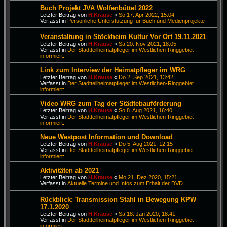
Buch Projekt JVA Wolfenbüttel 2022
Letzter Beitrag von
H.Krause
«
So 17. Apr 2022, 15:04
Verfasst in
Persönliche Unterstützung für Buch und Medienprojekte
Veranstaltung in Stöckheim Kultur Vor Ort 19.11.2021
Letzter Beitrag von
H.Krause
«
Sa 20. Nov 2021, 18:05
Verfasst in
Der Stadtteilheimatpfleger im Westlichen-Ringgebiet
informiert:
Link zum Interview der Heimatpfleger im WRG
Letzter Beitrag von
H.Krause
«
Do 2. Sep 2021, 13:42
Verfasst in
Der Stadtteilheimatpfleger im Westlichen-Ringgebiet
informiert:
Video WRG zum Tag der Städtebauförderung
Letzter Beitrag von
H.Krause
«
So 8. Aug 2021, 16:40
Verfasst in
Der Stadtteilheimatpfleger im Westlichen-Ringgebiet
informiert:
Neue Westpost Information und Download
Letzter Beitrag von
H.Krause
«
Do 5. Aug 2021, 12:15
Verfasst in
Der Stadtteilheimatpfleger im Westlichen-Ringgebiet
informiert:
Aktivitäten ab 2021
Letzter Beitrag von
H.Krause
«
Mo 21. Dez 2020, 15:21
Verfasst in
Aktuelle Termine und Infos zum Erhalt der DVD
Rückblick: Transmission Stahl in Bewegung KPW
17.1.2020
Letzter Beitrag von
H.Krause
«
Sa 18. Jan 2020, 18:41
Verfasst in
Der Stadtteilheimatpfleger im Westlichen-Ringgebiet
informiert: