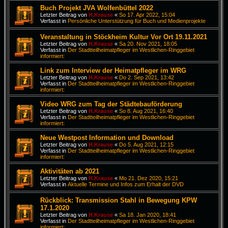
Buch Projekt JVA Wolfenbüttel 2022
Letzter Beitrag von
H.Krause
«
So 17. Apr 2022, 15:04
Verfasst in
Persönliche Unterstützung für Buch und Medienprojekte
Veranstaltung in Stöckheim Kultur Vor Ort 19.11.2021
Letzter Beitrag von
H.Krause
«
Sa 20. Nov 2021, 18:05
Verfasst in
Der Stadtteilheimatpfleger im Westlichen-Ringgebiet
informiert:
Link zum Interview der Heimatpfleger im WRG
Letzter Beitrag von
H.Krause
«
Do 2. Sep 2021, 13:42
Verfasst in
Der Stadtteilheimatpfleger im Westlichen-Ringgebiet
informiert:
Video WRG zum Tag der Städtebauförderung
Letzter Beitrag von
H.Krause
«
So 8. Aug 2021, 16:40
Verfasst in
Der Stadtteilheimatpfleger im Westlichen-Ringgebiet
informiert:
Neue Westpost Information und Download
Letzter Beitrag von
H.Krause
«
Do 5. Aug 2021, 12:15
Verfasst in
Der Stadtteilheimatpfleger im Westlichen-Ringgebiet
informiert:
Aktivitäten ab 2021
Letzter Beitrag von
H.Krause
«
Mo 21. Dez 2020, 15:21
Verfasst in
Aktuelle Termine und Infos zum Erhalt der DVD
Rückblick: Transmission Stahl in Bewegung KPW
17.1.2020
Letzter Beitrag von
H.Krause
«
Sa 18. Jan 2020, 18:41
Verfasst in
Der Stadtteilheimatpfleger im Westlichen-Ringgebiet
informiert: