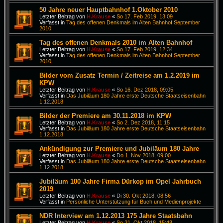
50 Jahre neuer Hauptbahnhof 1.Oktober 2010
Letzter Beitrag von
H.Krause
«
So 17. Feb 2019, 13:09
Verfasst in
Tag des offenen Denkmals im Alten Bahnhof September
2010
Tag des offenen Denkmals 2010 im Alten Bahnhof
Letzter Beitrag von
H.Krause
«
So 17. Feb 2019, 12:34
Verfasst in
Tag des offenen Denkmals im Alten Bahnhof September
2010
Bilder vom Zusatz Termin / Zeitreise am 1.2.2019 im
KPW
Letzter Beitrag von
H.Krause
«
So 16. Dez 2018, 09:05
Verfasst in
Das Jubiläum 180 Jahre erste Deutsche Staatseisenbahn
1.12.2018
Bilder der Premiere am 30.11.2018 im KPW
Letzter Beitrag von
H.Krause
«
So 2. Dez 2018, 11:15
Verfasst in
Das Jubiläum 180 Jahre erste Deutsche Staatseisenbahn
1.12.2018
Ankündigung zur Premiere und Jubiläum 180 Jahre
Letzter Beitrag von
H.Krause
«
Do 1. Nov 2018, 09:00
Verfasst in
Das Jubiläum 180 Jahre erste Deutsche Staatseisenbahn
1.12.2018
Jubiläum 100 Jahre Firma Dürkop im Opel Jahrbuch
2019
Letzter Beitrag von
H.Krause
«
Di 30. Okt 2018, 08:56
Verfasst in
Persönliche Unterstützung für Buch und Medienprojekte
NDR Interview am 1.12.2013 175 Jahre Staatsbahn
Letzter Beitrag von
H.Krause
«
So 21. Okt 2018, 15:43