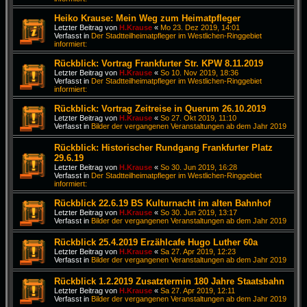
Heiko Krause: Mein Weg zum Heimatpfleger
Letzter Beitrag von
H.Krause
«
Mo 23. Dez 2019, 14:01
Verfasst in
Der Stadtteilheimatpfleger im Westlichen-Ringgebiet
informiert:
Rückblick: Vortrag Frankfurter Str. KPW 8.11.2019
Letzter Beitrag von
H.Krause
«
So 10. Nov 2019, 18:36
Verfasst in
Der Stadtteilheimatpfleger im Westlichen-Ringgebiet
informiert:
Rückblick: Vortrag Zeitreise in Querum 26.10.2019
Letzter Beitrag von
H.Krause
«
So 27. Okt 2019, 11:10
Verfasst in
Bilder der vergangenen Veranstaltungen ab dem Jahr 2019
Rückblick: Historischer Rundgang Frankfurter Platz
29.6.19
Letzter Beitrag von
H.Krause
«
So 30. Jun 2019, 16:28
Verfasst in
Der Stadtteilheimatpfleger im Westlichen-Ringgebiet
informiert:
Rückblick 22.6.19 BS Kulturnacht im alten Bahnhof
Letzter Beitrag von
H.Krause
«
So 30. Jun 2019, 13:17
Verfasst in
Bilder der vergangenen Veranstaltungen ab dem Jahr 2019
Rückblick 25.4.2019 Erzählcafe Hugo Luther 60a
Letzter Beitrag von
H.Krause
«
Sa 27. Apr 2019, 12:23
Verfasst in
Bilder der vergangenen Veranstaltungen ab dem Jahr 2019
Rückblick 1.2.2019 Zusatztermin 180 Jahre Staatsbahn
Letzter Beitrag von
H.Krause
«
Sa 27. Apr 2019, 12:11
Verfasst in
Bilder der vergangenen Veranstaltungen ab dem Jahr 2019