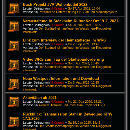
Buch Projekt JVA Wolfenbüttel 2022
Letzter Beitrag von
H.Krause
«
So 17. Apr 2022, 15:04
Verfasst in
Persönliche Unterstützung für Buch und Medienprojekte
Veranstaltung in Stöckheim Kultur Vor Ort 19.11.2021
Letzter Beitrag von
H.Krause
«
Sa 20. Nov 2021, 18:05
Verfasst in
Der Stadtteilheimatpfleger im Westlichen-Ringgebiet
informiert:
Link zum Interview der Heimatpfleger im WRG
Letzter Beitrag von
H.Krause
«
Do 2. Sep 2021, 13:42
Verfasst in
Der Stadtteilheimatpfleger im Westlichen-Ringgebiet
informiert:
Video WRG zum Tag der Städtebauförderung
Letzter Beitrag von
H.Krause
«
So 8. Aug 2021, 16:40
Verfasst in
Der Stadtteilheimatpfleger im Westlichen-Ringgebiet
informiert:
Neue Westpost Information und Download
Letzter Beitrag von
H.Krause
«
Do 5. Aug 2021, 12:15
Verfasst in
Der Stadtteilheimatpfleger im Westlichen-Ringgebiet
informiert:
Aktivitäten ab 2021
Letzter Beitrag von
H.Krause
«
Mo 21. Dez 2020, 15:21
Verfasst in
Aktuelle Termine und Infos zum Erhalt der DVD
Rückblick: Transmission Stahl in Bewegung KPW
17.1.2020
Letzter Beitrag von
H.Krause
«
Sa 18. Jan 2020, 18:41
Verfasst in
Der Stadtteilheimatpfleger im Westlichen-Ringgebiet
informiert: