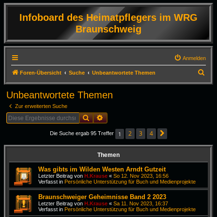
Infoboard des Heimatpflegers im WRG
Braunschweig
Anmelden
S
Foren-Übersicht
Suche
Unbeantwortete Themen
u
Unbeantwortete Themen
c
Zur erweiterten Suche
h
Suche
Erweiterte Suche
e
2
3
4
1
Die Suche ergab 95 Treffer
Nächste
Themen
Was gibts im Wilden Westen Arndt Gutzeit
Letzter Beitrag von
H.Krause
«
So 12. Nov 2023, 16:56
Verfasst in
Persönliche Unterstützung für Buch und Medienprojekte
Braunschweiger Geheimnisse Band 2 2023
Letzter Beitrag von
H.Krause
«
Sa 11. Nov 2023, 16:37
Verfasst in
Persönliche Unterstützung für Buch und Medienprojekte