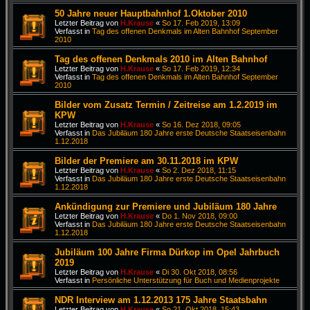
50 Jahre neuer Hauptbahnhof 1.Oktober 2010
Letzter Beitrag von
H.Krause
«
So 17. Feb 2019, 13:09
Verfasst in
Tag des offenen Denkmals im Alten Bahnhof September
2010
Tag des offenen Denkmals 2010 im Alten Bahnhof
Letzter Beitrag von
H.Krause
«
So 17. Feb 2019, 12:34
Verfasst in
Tag des offenen Denkmals im Alten Bahnhof September
2010
Bilder vom Zusatz Termin / Zeitreise am 1.2.2019 im
KPW
Letzter Beitrag von
H.Krause
«
So 16. Dez 2018, 09:05
Verfasst in
Das Jubiläum 180 Jahre erste Deutsche Staatseisenbahn
1.12.2018
Bilder der Premiere am 30.11.2018 im KPW
Letzter Beitrag von
H.Krause
«
So 2. Dez 2018, 11:15
Verfasst in
Das Jubiläum 180 Jahre erste Deutsche Staatseisenbahn
1.12.2018
Ankündigung zur Premiere und Jubiläum 180 Jahre
Letzter Beitrag von
H.Krause
«
Do 1. Nov 2018, 09:00
Verfasst in
Das Jubiläum 180 Jahre erste Deutsche Staatseisenbahn
1.12.2018
Jubiläum 100 Jahre Firma Dürkop im Opel Jahrbuch
2019
Letzter Beitrag von
H.Krause
«
Di 30. Okt 2018, 08:56
Verfasst in
Persönliche Unterstützung für Buch und Medienprojekte
NDR Interview am 1.12.2013 175 Jahre Staatsbahn
Letzter Beitrag von
H.Krause
«
So 21. Okt 2018, 15:43