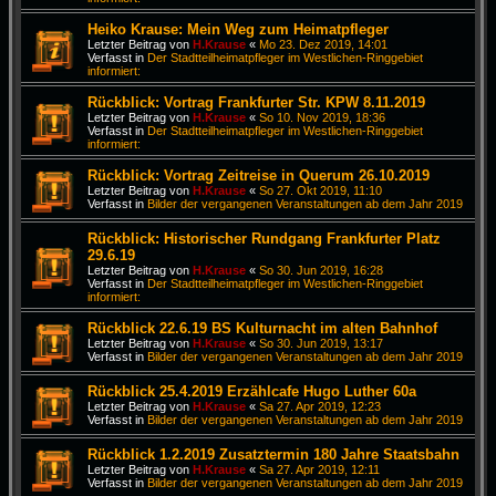
Heiko Krause: Mein Weg zum Heimatpfleger
Letzter Beitrag von
H.Krause
«
Mo 23. Dez 2019, 14:01
Verfasst in
Der Stadtteilheimatpfleger im Westlichen-Ringgebiet
informiert:
Rückblick: Vortrag Frankfurter Str. KPW 8.11.2019
Letzter Beitrag von
H.Krause
«
So 10. Nov 2019, 18:36
Verfasst in
Der Stadtteilheimatpfleger im Westlichen-Ringgebiet
informiert:
Rückblick: Vortrag Zeitreise in Querum 26.10.2019
Letzter Beitrag von
H.Krause
«
So 27. Okt 2019, 11:10
Verfasst in
Bilder der vergangenen Veranstaltungen ab dem Jahr 2019
Rückblick: Historischer Rundgang Frankfurter Platz
29.6.19
Letzter Beitrag von
H.Krause
«
So 30. Jun 2019, 16:28
Verfasst in
Der Stadtteilheimatpfleger im Westlichen-Ringgebiet
informiert:
Rückblick 22.6.19 BS Kulturnacht im alten Bahnhof
Letzter Beitrag von
H.Krause
«
So 30. Jun 2019, 13:17
Verfasst in
Bilder der vergangenen Veranstaltungen ab dem Jahr 2019
Rückblick 25.4.2019 Erzählcafe Hugo Luther 60a
Letzter Beitrag von
H.Krause
«
Sa 27. Apr 2019, 12:23
Verfasst in
Bilder der vergangenen Veranstaltungen ab dem Jahr 2019
Rückblick 1.2.2019 Zusatztermin 180 Jahre Staatsbahn
Letzter Beitrag von
H.Krause
«
Sa 27. Apr 2019, 12:11
Verfasst in
Bilder der vergangenen Veranstaltungen ab dem Jahr 2019