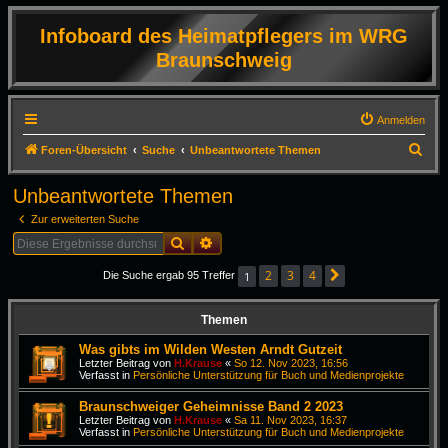
Infoboard des Heimatpflegers im WRG
Braunschweig
Anmelden
S
Foren-Übersicht
Suche
Unbeantwortete Themen
u
Unbeantwortete Themen
c
Zur erweiterten Suche
h
Suche
Erweiterte Suche
e
2
3
4
1
Die Suche ergab 95 Treffer
Nächste
Themen
Was gibts im Wilden Westen Arndt Gutzeit
Letzter Beitrag von
H.Krause
«
So 12. Nov 2023, 16:56
Verfasst in
Persönliche Unterstützung für Buch und Medienprojekte
Braunschweiger Geheimnisse Band 2 2023
Letzter Beitrag von
H.Krause
«
Sa 11. Nov 2023, 16:37
Verfasst in
Persönliche Unterstützung für Buch und Medienprojekte