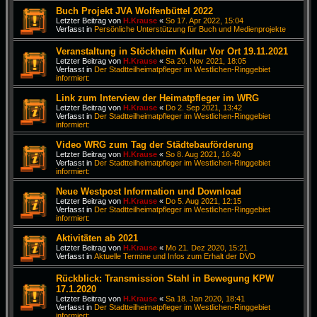
Buch Projekt JVA Wolfenbüttel 2022
Letzter Beitrag von
H.Krause
«
So 17. Apr 2022, 15:04
Verfasst in
Persönliche Unterstützung für Buch und Medienprojekte
Veranstaltung in Stöckheim Kultur Vor Ort 19.11.2021
Letzter Beitrag von
H.Krause
«
Sa 20. Nov 2021, 18:05
Verfasst in
Der Stadtteilheimatpfleger im Westlichen-Ringgebiet
informiert:
Link zum Interview der Heimatpfleger im WRG
Letzter Beitrag von
H.Krause
«
Do 2. Sep 2021, 13:42
Verfasst in
Der Stadtteilheimatpfleger im Westlichen-Ringgebiet
informiert:
Video WRG zum Tag der Städtebauförderung
Letzter Beitrag von
H.Krause
«
So 8. Aug 2021, 16:40
Verfasst in
Der Stadtteilheimatpfleger im Westlichen-Ringgebiet
informiert:
Neue Westpost Information und Download
Letzter Beitrag von
H.Krause
«
Do 5. Aug 2021, 12:15
Verfasst in
Der Stadtteilheimatpfleger im Westlichen-Ringgebiet
informiert:
Aktivitäten ab 2021
Letzter Beitrag von
H.Krause
«
Mo 21. Dez 2020, 15:21
Verfasst in
Aktuelle Termine und Infos zum Erhalt der DVD
Rückblick: Transmission Stahl in Bewegung KPW
17.1.2020
Letzter Beitrag von
H.Krause
«
Sa 18. Jan 2020, 18:41
Verfasst in
Der Stadtteilheimatpfleger im Westlichen-Ringgebiet
informiert: