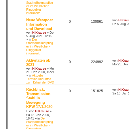
Stadtteilheimatpfleg
er im Westlichen-
Ringgebiet
informiert:
Neue Westpost
von
H.Krau
0
130861
Information
Do 5. Aug 2
und Download
von
H.Krause
»
Do
5. Aug 2021, 12:15
» in
Der
Stadtteilheimatpfleg
er im Westlichen-
Ringgebiet
informiert:
Aktivitäten ab
von
H.Krau
0
224992
2021
Mo 21. Dez 
von
H.Krause
»
Mo
21. Dez 2020, 15:21
» in
Aktuelle
Termine und Infos
zum Erhalt der DVD
Rückblick:
von
H.Krau
0
151825
Transmission
Sa 18. Jan 
Stahl in
Bewegung
KPW 17.1.2020
von
H.Krause
»
Sa 18. Jan 2020,
18:41
» in
Der
Stadtteilheimatpfleg
er im Westlichen-
Ringgebiet