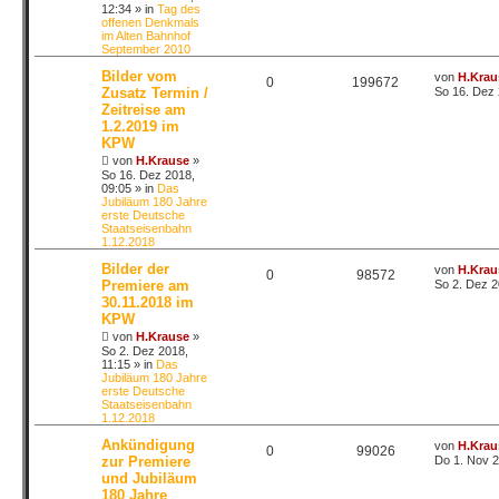
12:34
» in
Tag des
offenen Denkmals
im Alten Bahnhof
September 2010
Bilder vom
von
H.Krau
0
199672
Zusatz Termin /
So 16. Dez 
Zeitreise am
1.2.2019 im
KPW
von
H.Krause
»
So 16. Dez 2018,
09:05
» in
Das
Jubiläum 180 Jahre
erste Deutsche
Staatseisenbahn
1.12.2018
Bilder der
von
H.Krau
0
98572
Premiere am
So 2. Dez 2
30.11.2018 im
KPW
von
H.Krause
»
So 2. Dez 2018,
11:15
» in
Das
Jubiläum 180 Jahre
erste Deutsche
Staatseisenbahn
1.12.2018
Ankündigung
von
H.Krau
0
99026
zur Premiere
Do 1. Nov 2
und Jubiläum
180 Jahre