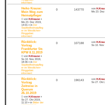
informiert:
Heiko Krause:
von
H.Krau
0
143770
Mein Weg zum
Mo 23. Dez 
Heimatpfleger
von
H.Krause
»
Mo 23. Dez 2019,
14:01
» in
Der
Stadtteilheimatpfleg
er im Westlichen-
Ringgebiet
informiert:
Rückblick:
von
H.Krau
0
107188
Vortrag
So 10. Nov 
Frankfurter Str.
KPW 8.11.2019
von
H.Krause
»
So 10. Nov 2019,
18:36
» in
Der
Stadtteilheimatpfleg
er im Westlichen-
Ringgebiet
informiert:
Rückblick:
von
H.Krau
0
196143
Vortrag
So 27. Okt 
Zeitreise in
Querum
26.10.2019
von
H.Krause
»
So 27. Okt 2019,
11:10
» in
Bilder der