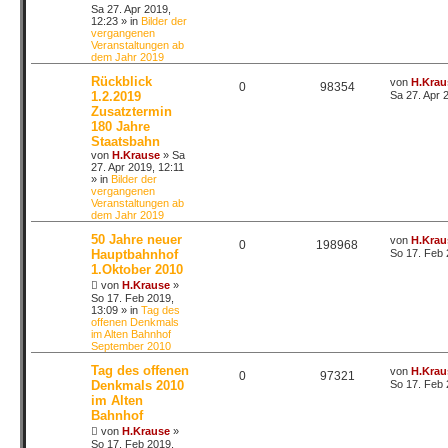
Sa 27. Apr 2019,
12:23
» in
Bilder der
vergangenen
Veranstaltungen ab
dem Jahr 2019
Rückblick
von
H.Krau
0
98354
1.2.2019
Sa 27. Apr 
Zusatztermin
180 Jahre
Staatsbahn
von
H.Krause
»
Sa
27. Apr 2019, 12:11
» in
Bilder der
vergangenen
Veranstaltungen ab
dem Jahr 2019
50 Jahre neuer
von
H.Krau
0
198968
Hauptbahnhof
So 17. Feb 
1.Oktober 2010
von
H.Krause
»
So 17. Feb 2019,
13:09
» in
Tag des
offenen Denkmals
im Alten Bahnhof
September 2010
Tag des offenen
von
H.Krau
0
97321
Denkmals 2010
So 17. Feb 
im Alten
Bahnhof
von
H.Krause
»
So 17. Feb 2019,