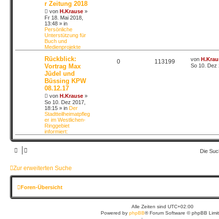
r Zeitung 2018
von
H.Krause
»
Fr 18. Mai 2018,
13:48
» in
Persönliche
Unterstützung für
Buch und
Medienprojekte
Rückblick:
von
H.Krau
0
113199
Vortrag Max
So 10. Dez 
Jüdel und
Büssing KPW
08.12.17
von
H.Krause
»
So 10. Dez 2017,
18:15
» in
Der
Stadtteilheimatpfleg
er im Westlichen-
Ringgebiet
informiert:
Die Suc
Zur erweiterten Suche
Foren-Übersicht
Alle Zeiten sind
UTC+02:00
Powered by
phpBB
® Forum Software © phpBB Limi