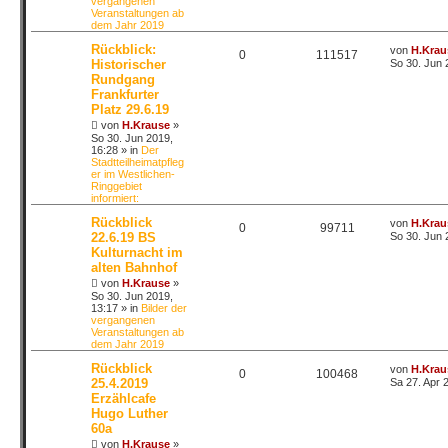
vergangenen
Veranstaltungen ab
dem Jahr 2019
Rückblick:
von
H.Krau
0
111517
Historischer
So 30. Jun 
Rundgang
Frankfurter
Platz 29.6.19
von
H.Krause
»
So 30. Jun 2019,
16:28
» in
Der
Stadtteilheimatpfleg
er im Westlichen-
Ringgebiet
informiert:
Rückblick
von
H.Krau
0
99711
22.6.19 BS
So 30. Jun 
Kulturnacht im
alten Bahnhof
von
H.Krause
»
So 30. Jun 2019,
13:17
» in
Bilder der
vergangenen
Veranstaltungen ab
dem Jahr 2019
Rückblick
von
H.Krau
0
100468
25.4.2019
Sa 27. Apr 
Erzählcafe
Hugo Luther
60a
von
H.Krause
»