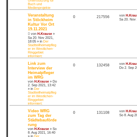
Unterstützung für
Buch und
Medienprojekte
Veranstaltung
von
H.Krau
0
217556
in Stöckheim
Sa 20. Nov 
Kultur Vor Ort
19.11.2021
von
H.Krause
»
Sa 20. Nov 2021,
18:05
» in
Der
Stadtteilheimatpfleg
er im Westlichen-
Ringgebiet
informiert:
Link zum
von
H.Krau
0
132458
Interview der
Do 2. Sep 2
Heimatpfleger
im WRG
von
H.Krause
»
Do
2. Sep 2021, 13:42
» in
Der
Stadtteilheimatpfleg
er im Westlichen-
Ringgebiet
informiert:
Video WRG
von
H.Krau
0
131108
zum Tag der
So 8. Aug 2
Städtebauförde
rung
von
H.Krause
»
So
8. Aug 2021, 16:40
» in
Der