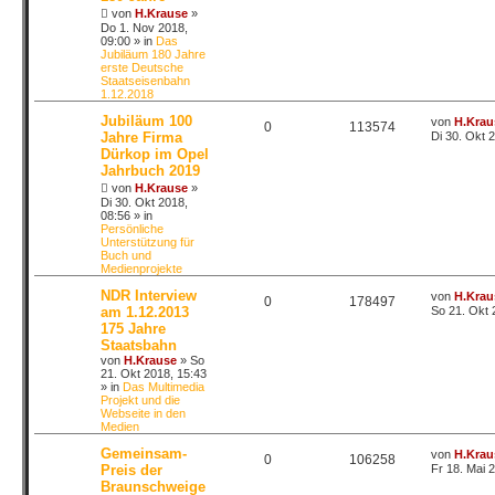
von
H.Krause
»
Do 1. Nov 2018,
09:00
» in
Das
Jubiläum 180 Jahre
erste Deutsche
Staatseisenbahn
1.12.2018
Jubiläum 100
von
H.Krau
0
113574
Jahre Firma
Di 30. Okt 
Dürkop im Opel
Jahrbuch 2019
von
H.Krause
»
Di 30. Okt 2018,
08:56
» in
Persönliche
Unterstützung für
Buch und
Medienprojekte
NDR Interview
von
H.Krau
0
178497
am 1.12.2013
So 21. Okt 
175 Jahre
Staatsbahn
von
H.Krause
»
So
21. Okt 2018, 15:43
» in
Das Multimedia
Projekt und die
Webseite in den
Medien
Gemeinsam-
von
H.Krau
0
106258
Preis der
Fr 18. Mai 
Braunschweige