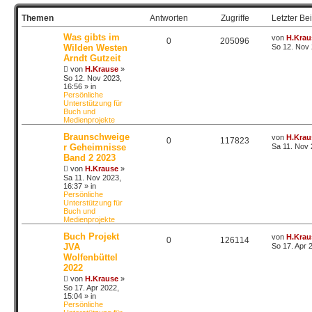
Themen
Antworten
Zugriffe
Letzter Bei
Was gibts im
von
H.Krau
0
205096
Wilden Westen
So 12. Nov 
Arndt Gutzeit
von
H.Krause
»
So 12. Nov 2023,
16:56
» in
Persönliche
Unterstützung für
Buch und
Medienprojekte
Braunschweige
von
H.Krau
0
117823
r Geheimnisse
Sa 11. Nov 
Band 2 2023
von
H.Krause
»
Sa 11. Nov 2023,
16:37
» in
Persönliche
Unterstützung für
Buch und
Medienprojekte
Buch Projekt
von
H.Krau
0
126114
JVA
So 17. Apr 
Wolfenbüttel
2022
von
H.Krause
»
So 17. Apr 2022,
15:04
» in
Persönliche