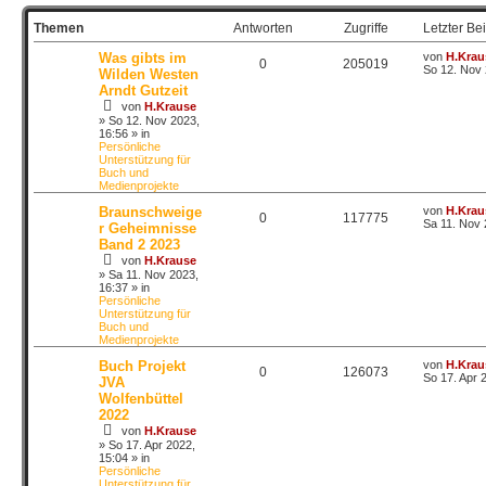
Themen
Antworten
Zugriffe
Letzter Bei
Was gibts im
von
H.Krau
0
205019
So 12. Nov 
Wilden Westen
Arndt Gutzeit
von
H.Krause
»
So 12. Nov 2023,
16:56
» in
Persönliche
Unterstützung für
Buch und
Medienprojekte
Braunschweige
von
H.Krau
0
117775
Sa 11. Nov 
r Geheimnisse
Band 2 2023
von
H.Krause
»
Sa 11. Nov 2023,
16:37
» in
Persönliche
Unterstützung für
Buch und
Medienprojekte
Buch Projekt
von
H.Krau
0
126073
So 17. Apr 
JVA
Wolfenbüttel
2022
von
H.Krause
»
So 17. Apr 2022,
15:04
» in
Persönliche
Unterstützung für