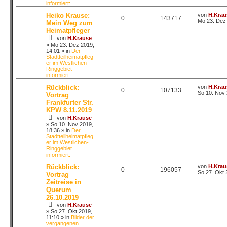
informiert:
Heiko Krause:
von
H.Krau
0
143717
Mo 23. Dez 
Mein Weg zum
Heimatpfleger
von
H.Krause
»
Mo 23. Dez 2019,
14:01
» in
Der
Stadtteilheimatpfleg
er im Westlichen-
Ringgebiet
informiert:
Rückblick:
von
H.Krau
0
107133
So 10. Nov 
Vortrag
Frankfurter Str.
KPW 8.11.2019
von
H.Krause
»
So 10. Nov 2019,
18:36
» in
Der
Stadtteilheimatpfleg
er im Westlichen-
Ringgebiet
informiert:
Rückblick:
von
H.Krau
0
196057
So 27. Okt 
Vortrag
Zeitreise in
Querum
26.10.2019
von
H.Krause
»
So 27. Okt 2019,
11:10
» in
Bilder der
vergangenen