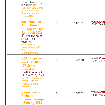
»
Do 1. Nov 2018,
09:00
» in
Das
Jubiläum 180 Jahre
erste Deutsche
Staatseisenbahn
1.12.2018
Jubiläum 100
von
H.Krau
0
113531
Di 30. Okt 
Jahre Firma
Dürkop im Opel
Jahrbuch 2019
von
H.Krause
»
Di 30. Okt 2018,
08:56
» in
Persönliche
Unterstützung für
Buch und
Medienprojekte
NDR Interview
von
H.Krau
0
178448
So 21. Okt 
am 1.12.2013
175 Jahre
Staatsbahn
von
H.Krause
»
So
21. Okt 2018, 15:43
» in
Das Multimedia
Projekt und die
Webseite in den
Medien
Gemeinsam-
von
H.Krau
0
106203
Fr 18. Mai 
Preis der
Braunschweige
r Zeitung 2018