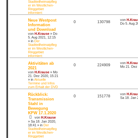
Stadtteilheimatpfleg
er im Westlichen-
Ringgebiet
informiert:
Neue Westpost
von
H.Krau
0
130798
Do 5. Aug 2
Information
und Download
von
H.Krause
»
Do
5. Aug 2021, 12:15
» in
Der
Stadtteilheimatpfleg
er im Westlichen-
Ringgebiet
informiert:
Aktivitäten ab
von
H.Krau
0
224909
Mo 21. Dez 
2021
von
H.Krause
»
Mo
21. Dez 2020, 15:21
» in
Aktuelle
Termine und Infos
zum Erhalt der DVD
Rückblick:
von
H.Krau
0
151778
Sa 18. Jan 
Transmission
Stahl in
Bewegung
KPW 17.1.2020
von
H.Krause
»
Sa 18. Jan 2020,
18:41
» in
Der
Stadtteilheimatpfleg
er im Westlichen-
Ringgebiet