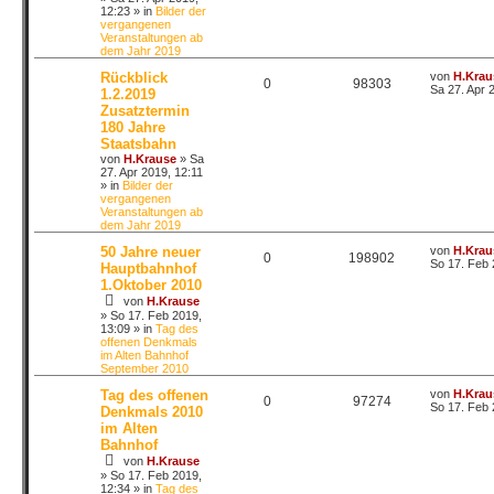
12:23
» in
Bilder der
vergangenen
Veranstaltungen ab
dem Jahr 2019
Rückblick
von
H.Krau
0
98303
Sa 27. Apr 
1.2.2019
Zusatztermin
180 Jahre
Staatsbahn
von
H.Krause
»
Sa
27. Apr 2019, 12:11
» in
Bilder der
vergangenen
Veranstaltungen ab
dem Jahr 2019
50 Jahre neuer
von
H.Krau
0
198902
So 17. Feb 
Hauptbahnhof
1.Oktober 2010
von
H.Krause
»
So 17. Feb 2019,
13:09
» in
Tag des
offenen Denkmals
im Alten Bahnhof
September 2010
Tag des offenen
von
H.Krau
0
97274
So 17. Feb 
Denkmals 2010
im Alten
Bahnhof
von
H.Krause
»
So 17. Feb 2019,
12:34
» in
Tag des