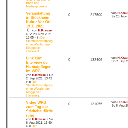
Buch und
Medienprojekte
Veranstaltung
von
H.Krau
0
217500
Sa 20. Nov 
in Stöckheim
Kultur Vor Ort
19.11.2021
von
H.Krause
»
Sa 20. Nov 2021,
18:05
» in
Der
Stadtteilheimatpfleg
er im Westlichen-
Ringgebiet
informiert:
Link zum
von
H.Krau
0
132406
Do 2. Sep 2
Interview der
Heimatpfleger
im WRG
von
H.Krause
»
Do
2. Sep 2021, 13:42
» in
Der
Stadtteilheimatpfleg
er im Westlichen-
Ringgebiet
informiert:
Video WRG
von
H.Krau
0
131055
So 8. Aug 2
zum Tag der
Städtebauförde
rung
von
H.Krause
»
So
8. Aug 2021, 16:40
» in
Der