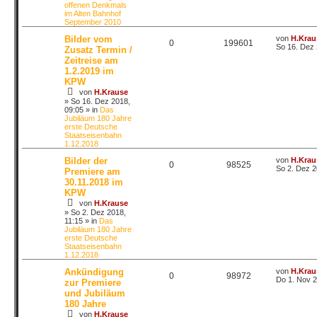
offenen Denkmals
im Alten Bahnhof
September 2010
Bilder vom
von
H.Krau
0
199601
So 16. Dez 
Zusatz Termin /
Zeitreise am
1.2.2019 im
KPW
von
H.Krause
»
So 16. Dez 2018,
09:05
» in
Das
Jubiläum 180 Jahre
erste Deutsche
Staatseisenbahn
1.12.2018
Bilder der
von
H.Krau
0
98525
So 2. Dez 2
Premiere am
30.11.2018 im
KPW
von
H.Krause
»
So 2. Dez 2018,
11:15
» in
Das
Jubiläum 180 Jahre
erste Deutsche
Staatseisenbahn
1.12.2018
Ankündigung
von
H.Krau
0
98972
Do 1. Nov 2
zur Premiere
und Jubiläum
180 Jahre
von
H.Krause