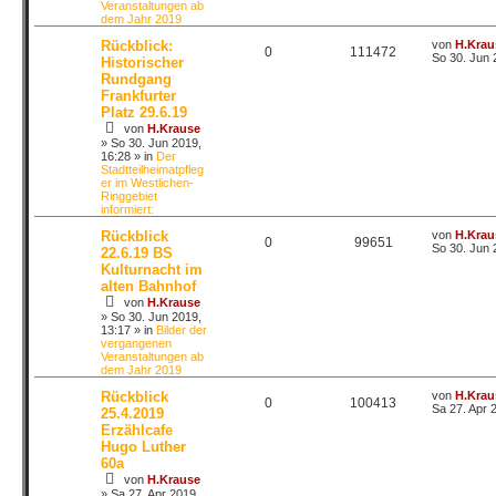
Veranstaltungen ab
dem Jahr 2019
Rückblick:
von
H.Krau
0
111472
So 30. Jun 
Historischer
Rundgang
Frankfurter
Platz 29.6.19
von
H.Krause
»
So 30. Jun 2019,
16:28
» in
Der
Stadtteilheimatpfleg
er im Westlichen-
Ringgebiet
informiert:
Rückblick
von
H.Krau
0
99651
So 30. Jun 
22.6.19 BS
Kulturnacht im
alten Bahnhof
von
H.Krause
»
So 30. Jun 2019,
13:17
» in
Bilder der
vergangenen
Veranstaltungen ab
dem Jahr 2019
Rückblick
von
H.Krau
0
100413
Sa 27. Apr 
25.4.2019
Erzählcafe
Hugo Luther
60a
von
H.Krause
»
Sa 27. Apr 2019,