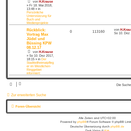
von
H.Krause
»
Fr 18. Mai 2018,
13:48
» in
Persönliche
Unterstützung für
Buch und
Medienprojekte
Rückblick:
von
H.Krau
0
113160
So 10. Dez 
Vortrag Max
Jüdel und
Büssing KPW
08.12.17
von
H.Krause
»
So 10. Dez 2017,
18:15
» in
Der
Stadtteilheimatpfleg
er im Westlichen-
Ringgebiet
informiert:
Die Suche
Zur erweiterten Suche
Foren-Übersicht
Alle Zeiten sind
UTC+02:00
Powered by
phpBB
® Forum Software © phpBB Limi
Deutsche Übersetzung durch
phpBB.de
Dark Vision ©
Kirk