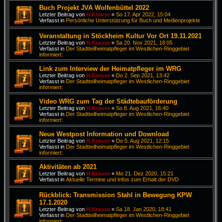
Buch Projekt JVA Wolfenbüttel 2022
Letzter Beitrag von
H.Krause
«
So 17. Apr 2022, 15:04
Verfasst in
Persönliche Unterstützung für Buch und Medienprojekte
Veranstaltung in Stöckheim Kultur Vor Ort 19.11.2021
Letzter Beitrag von
H.Krause
«
Sa 20. Nov 2021, 18:05
Verfasst in
Der Stadtteilheimatpfleger im Westlichen-Ringgebiet
informiert:
Link zum Interview der Heimatpfleger im WRG
Letzter Beitrag von
H.Krause
«
Do 2. Sep 2021, 13:42
Verfasst in
Der Stadtteilheimatpfleger im Westlichen-Ringgebiet
informiert:
Video WRG zum Tag der Städtebauförderung
Letzter Beitrag von
H.Krause
«
So 8. Aug 2021, 16:40
Verfasst in
Der Stadtteilheimatpfleger im Westlichen-Ringgebiet
informiert:
Neue Westpost Information und Download
Letzter Beitrag von
H.Krause
«
Do 5. Aug 2021, 12:15
Verfasst in
Der Stadtteilheimatpfleger im Westlichen-Ringgebiet
informiert:
Aktivitäten ab 2021
Letzter Beitrag von
H.Krause
«
Mo 21. Dez 2020, 15:21
Verfasst in
Aktuelle Termine und Infos zum Erhalt der DVD
Rückblick: Transmission Stahl in Bewegung KPW
17.1.2020
Letzter Beitrag von
H.Krause
«
Sa 18. Jan 2020, 18:41
Verfasst in
Der Stadtteilheimatpfleger im Westlichen-Ringgebiet
informiert: