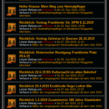
Heiko Krause: Mein Weg zum Heimatpfleger
Letzter Beitrag von
H.Krause
«
Mo 23. Dez 2019, 14:01
Verfasst in
Der Stadtteilheimatpfleger im Westlichen-Ringgebiet
informiert:
Rückblick: Vortrag Frankfurter Str. KPW 8.11.2019
Letzter Beitrag von
H.Krause
«
So 10. Nov 2019, 18:36
Verfasst in
Der Stadtteilheimatpfleger im Westlichen-Ringgebiet
informiert:
Rückblick: Vortrag Zeitreise in Querum 26.10.2019
Letzter Beitrag von
H.Krause
«
So 27. Okt 2019, 11:10
Verfasst in
Bilder der vergangenen Veranstaltungen ab dem Jahr 2019
Rückblick: Historischer Rundgang Frankfurter Platz
29.6.19
Letzter Beitrag von
H.Krause
«
So 30. Jun 2019, 16:28
Verfasst in
Der Stadtteilheimatpfleger im Westlichen-Ringgebiet
informiert:
Rückblick 22.6.19 BS Kulturnacht im alten Bahnhof
Letzter Beitrag von
H.Krause
«
So 30. Jun 2019, 13:17
Verfasst in
Bilder der vergangenen Veranstaltungen ab dem Jahr 2019
Rückblick 25.4.2019 Erzählcafe Hugo Luther 60a
Letzter Beitrag von
H.Krause
«
Sa 27. Apr 2019, 12:23
Verfasst in
Bilder der vergangenen Veranstaltungen ab dem Jahr 2019
Rückblick 1.2.2019 Zusatztermin 180 Jahre Staatsbahn
Letzter Beitrag von
H.Krause
«
Sa 27. Apr 2019, 12:11
Verfasst in
Bilder der vergangenen Veranstaltungen ab dem Jahr 2019