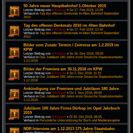
50 Jahre neuer Hauptbahnhof 1.Oktober 2010
Letzter Beitrag von
H.Krause
«
So 17. Feb 2019, 13:09
Verfasst in
Tag des offenen Denkmals im Alten Bahnhof September
2010
Tag des offenen Denkmals 2010 im Alten Bahnhof
Letzter Beitrag von
H.Krause
«
So 17. Feb 2019, 12:34
Verfasst in
Tag des offenen Denkmals im Alten Bahnhof September
2010
Bilder vom Zusatz Termin / Zeitreise am 1.2.2019 im
KPW
Letzter Beitrag von
H.Krause
«
So 16. Dez 2018, 09:05
Verfasst in
Das Jubiläum 180 Jahre erste Deutsche Staatseisenbahn
1.12.2018
Bilder der Premiere am 30.11.2018 im KPW
Letzter Beitrag von
H.Krause
«
So 2. Dez 2018, 11:15
Verfasst in
Das Jubiläum 180 Jahre erste Deutsche Staatseisenbahn
1.12.2018
Ankündigung zur Premiere und Jubiläum 180 Jahre
Letzter Beitrag von
H.Krause
«
Do 1. Nov 2018, 09:00
Verfasst in
Das Jubiläum 180 Jahre erste Deutsche Staatseisenbahn
1.12.2018
Jubiläum 100 Jahre Firma Dürkop im Opel Jahrbuch
2019
Letzter Beitrag von
H.Krause
«
Di 30. Okt 2018, 08:56
Verfasst in
Persönliche Unterstützung für Buch und Medienprojekte
NDR Interview am 1.12.2013 175 Jahre Staatsbahn
Letzter Beitrag von
H.Krause
«
So 21. Okt 2018, 15:43