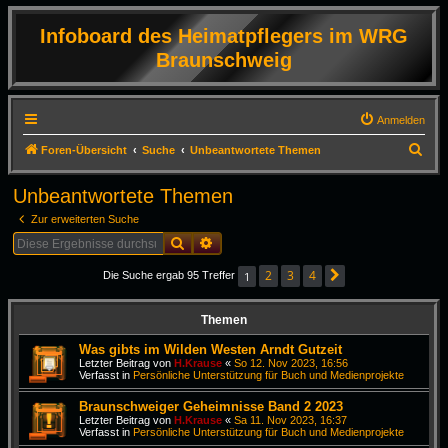
Infoboard des Heimatpflegers im WRG
Braunschweig
Anmelden
S
Foren-Übersicht
Suche
Unbeantwortete Themen
u
Unbeantwortete Themen
c
Zur erweiterten Suche
h
Suche
Erweiterte Suche
e
2
3
4
1
Die Suche ergab 95 Treffer
Nächste
Themen
Was gibts im Wilden Westen Arndt Gutzeit
Letzter Beitrag von
H.Krause
«
So 12. Nov 2023, 16:56
Verfasst in
Persönliche Unterstützung für Buch und Medienprojekte
Braunschweiger Geheimnisse Band 2 2023
Letzter Beitrag von
H.Krause
«
Sa 11. Nov 2023, 16:37
Verfasst in
Persönliche Unterstützung für Buch und Medienprojekte