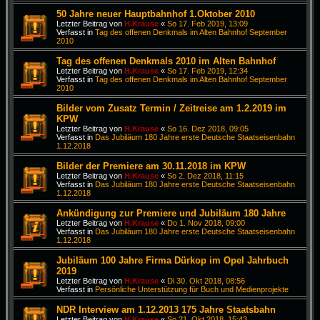
50 Jahre neuer Hauptbahnhof 1.Oktober 2010
Letzter Beitrag von
H.Krause
«
So 17. Feb 2019, 13:09
Verfasst in
Tag des offenen Denkmals im Alten Bahnhof September
2010
Tag des offenen Denkmals 2010 im Alten Bahnhof
Letzter Beitrag von
H.Krause
«
So 17. Feb 2019, 12:34
Verfasst in
Tag des offenen Denkmals im Alten Bahnhof September
2010
Bilder vom Zusatz Termin / Zeitreise am 1.2.2019 im
KPW
Letzter Beitrag von
H.Krause
«
So 16. Dez 2018, 09:05
Verfasst in
Das Jubiläum 180 Jahre erste Deutsche Staatseisenbahn
1.12.2018
Bilder der Premiere am 30.11.2018 im KPW
Letzter Beitrag von
H.Krause
«
So 2. Dez 2018, 11:15
Verfasst in
Das Jubiläum 180 Jahre erste Deutsche Staatseisenbahn
1.12.2018
Ankündigung zur Premiere und Jubiläum 180 Jahre
Letzter Beitrag von
H.Krause
«
Do 1. Nov 2018, 09:00
Verfasst in
Das Jubiläum 180 Jahre erste Deutsche Staatseisenbahn
1.12.2018
Jubiläum 100 Jahre Firma Dürkop im Opel Jahrbuch
2019
Letzter Beitrag von
H.Krause
«
Di 30. Okt 2018, 08:56
Verfasst in
Persönliche Unterstützung für Buch und Medienprojekte
NDR Interview am 1.12.2013 175 Jahre Staatsbahn
Letzter Beitrag von
H.Krause
«
So 21. Okt 2018, 15:43