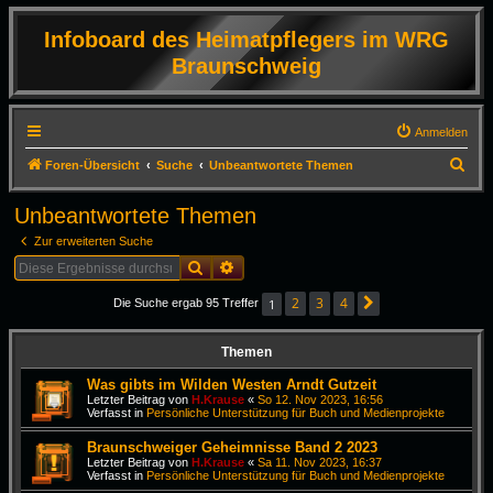
Infoboard des Heimatpflegers im WRG
Braunschweig
Anmelden
S
Foren-Übersicht
Suche
Unbeantwortete Themen
u
Unbeantwortete Themen
c
Zur erweiterten Suche
h
Suche
Erweiterte Suche
e
2
3
4
1
Die Suche ergab 95 Treffer
Nächste
Themen
Was gibts im Wilden Westen Arndt Gutzeit
Letzter Beitrag von
H.Krause
«
So 12. Nov 2023, 16:56
Verfasst in
Persönliche Unterstützung für Buch und Medienprojekte
Braunschweiger Geheimnisse Band 2 2023
Letzter Beitrag von
H.Krause
«
Sa 11. Nov 2023, 16:37
Verfasst in
Persönliche Unterstützung für Buch und Medienprojekte