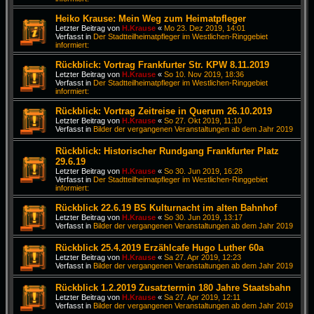
Heiko Krause: Mein Weg zum Heimatpfleger
Letzter Beitrag von
H.Krause
«
Mo 23. Dez 2019, 14:01
Verfasst in
Der Stadtteilheimatpfleger im Westlichen-Ringgebiet
informiert:
Rückblick: Vortrag Frankfurter Str. KPW 8.11.2019
Letzter Beitrag von
H.Krause
«
So 10. Nov 2019, 18:36
Verfasst in
Der Stadtteilheimatpfleger im Westlichen-Ringgebiet
informiert:
Rückblick: Vortrag Zeitreise in Querum 26.10.2019
Letzter Beitrag von
H.Krause
«
So 27. Okt 2019, 11:10
Verfasst in
Bilder der vergangenen Veranstaltungen ab dem Jahr 2019
Rückblick: Historischer Rundgang Frankfurter Platz
29.6.19
Letzter Beitrag von
H.Krause
«
So 30. Jun 2019, 16:28
Verfasst in
Der Stadtteilheimatpfleger im Westlichen-Ringgebiet
informiert:
Rückblick 22.6.19 BS Kulturnacht im alten Bahnhof
Letzter Beitrag von
H.Krause
«
So 30. Jun 2019, 13:17
Verfasst in
Bilder der vergangenen Veranstaltungen ab dem Jahr 2019
Rückblick 25.4.2019 Erzählcafe Hugo Luther 60a
Letzter Beitrag von
H.Krause
«
Sa 27. Apr 2019, 12:23
Verfasst in
Bilder der vergangenen Veranstaltungen ab dem Jahr 2019
Rückblick 1.2.2019 Zusatztermin 180 Jahre Staatsbahn
Letzter Beitrag von
H.Krause
«
Sa 27. Apr 2019, 12:11
Verfasst in
Bilder der vergangenen Veranstaltungen ab dem Jahr 2019