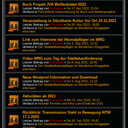
Buch Projekt JVA Wolfenbüttel 2022
Letzter Beitrag von
H.Krause
«
So 17. Apr 2022, 15:04
Verfasst in
Persönliche Unterstützung für Buch und Medienprojekte
Veranstaltung in Stöckheim Kultur Vor Ort 19.11.2021
Letzter Beitrag von
H.Krause
«
Sa 20. Nov 2021, 18:05
Verfasst in
Der Stadtteilheimatpfleger im Westlichen-Ringgebiet
informiert:
Link zum Interview der Heimatpfleger im WRG
Letzter Beitrag von
H.Krause
«
Do 2. Sep 2021, 13:42
Verfasst in
Der Stadtteilheimatpfleger im Westlichen-Ringgebiet
informiert:
Video WRG zum Tag der Städtebauförderung
Letzter Beitrag von
H.Krause
«
So 8. Aug 2021, 16:40
Verfasst in
Der Stadtteilheimatpfleger im Westlichen-Ringgebiet
informiert:
Neue Westpost Information und Download
Letzter Beitrag von
H.Krause
«
Do 5. Aug 2021, 12:15
Verfasst in
Der Stadtteilheimatpfleger im Westlichen-Ringgebiet
informiert:
Aktivitäten ab 2021
Letzter Beitrag von
H.Krause
«
Mo 21. Dez 2020, 15:21
Verfasst in
Aktuelle Termine und Infos zum Erhalt der DVD
Rückblick: Transmission Stahl in Bewegung KPW
17.1.2020
Letzter Beitrag von
H.Krause
«
Sa 18. Jan 2020, 18:41
Verfasst in
Der Stadtteilheimatpfleger im Westlichen-Ringgebiet
informiert: