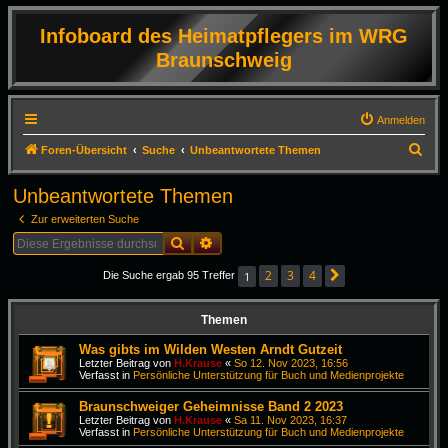
Infoboard des Heimatpflegers im WRG
Braunschweig
Anmelden
S
Foren-Übersicht
Suche
Unbeantwortete Themen
u
Unbeantwortete Themen
c
Zur erweiterten Suche
h
Suche
Erweiterte Suche
e
2
3
4
1
Die Suche ergab 95 Treffer
Nächste
Themen
Was gibts im Wilden Westen Arndt Gutzeit
Letzter Beitrag von
H.Krause
«
So 12. Nov 2023, 16:56
Verfasst in
Persönliche Unterstützung für Buch und Medienprojekte
Braunschweiger Geheimnisse Band 2 2023
Letzter Beitrag von
H.Krause
«
Sa 11. Nov 2023, 16:37
Verfasst in
Persönliche Unterstützung für Buch und Medienprojekte