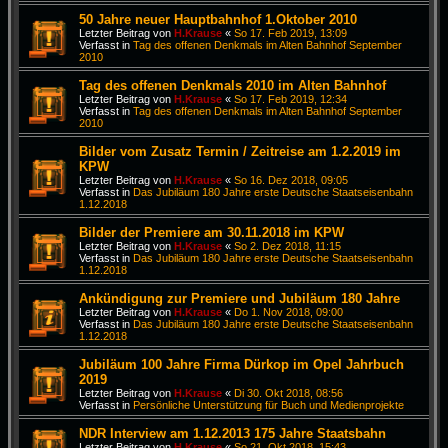
50 Jahre neuer Hauptbahnhof 1.Oktober 2010
Letzter Beitrag von
H.Krause
«
So 17. Feb 2019, 13:09
Verfasst in
Tag des offenen Denkmals im Alten Bahnhof September
2010
Tag des offenen Denkmals 2010 im Alten Bahnhof
Letzter Beitrag von
H.Krause
«
So 17. Feb 2019, 12:34
Verfasst in
Tag des offenen Denkmals im Alten Bahnhof September
2010
Bilder vom Zusatz Termin / Zeitreise am 1.2.2019 im
KPW
Letzter Beitrag von
H.Krause
«
So 16. Dez 2018, 09:05
Verfasst in
Das Jubiläum 180 Jahre erste Deutsche Staatseisenbahn
1.12.2018
Bilder der Premiere am 30.11.2018 im KPW
Letzter Beitrag von
H.Krause
«
So 2. Dez 2018, 11:15
Verfasst in
Das Jubiläum 180 Jahre erste Deutsche Staatseisenbahn
1.12.2018
Ankündigung zur Premiere und Jubiläum 180 Jahre
Letzter Beitrag von
H.Krause
«
Do 1. Nov 2018, 09:00
Verfasst in
Das Jubiläum 180 Jahre erste Deutsche Staatseisenbahn
1.12.2018
Jubiläum 100 Jahre Firma Dürkop im Opel Jahrbuch
2019
Letzter Beitrag von
H.Krause
«
Di 30. Okt 2018, 08:56
Verfasst in
Persönliche Unterstützung für Buch und Medienprojekte
NDR Interview am 1.12.2013 175 Jahre Staatsbahn
Letzter Beitrag von
H.Krause
«
So 21. Okt 2018, 15:43