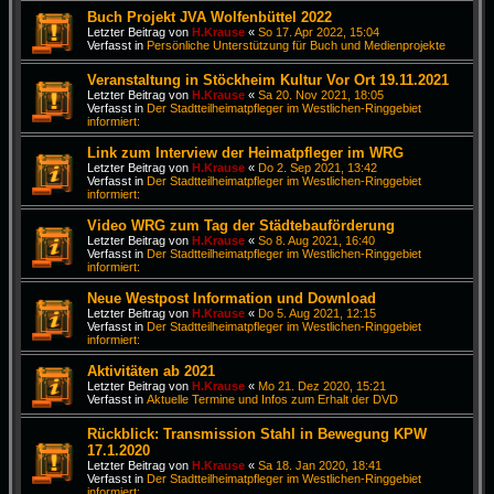
Buch Projekt JVA Wolfenbüttel 2022
Letzter Beitrag von
H.Krause
«
So 17. Apr 2022, 15:04
Verfasst in
Persönliche Unterstützung für Buch und Medienprojekte
Veranstaltung in Stöckheim Kultur Vor Ort 19.11.2021
Letzter Beitrag von
H.Krause
«
Sa 20. Nov 2021, 18:05
Verfasst in
Der Stadtteilheimatpfleger im Westlichen-Ringgebiet
informiert:
Link zum Interview der Heimatpfleger im WRG
Letzter Beitrag von
H.Krause
«
Do 2. Sep 2021, 13:42
Verfasst in
Der Stadtteilheimatpfleger im Westlichen-Ringgebiet
informiert:
Video WRG zum Tag der Städtebauförderung
Letzter Beitrag von
H.Krause
«
So 8. Aug 2021, 16:40
Verfasst in
Der Stadtteilheimatpfleger im Westlichen-Ringgebiet
informiert:
Neue Westpost Information und Download
Letzter Beitrag von
H.Krause
«
Do 5. Aug 2021, 12:15
Verfasst in
Der Stadtteilheimatpfleger im Westlichen-Ringgebiet
informiert:
Aktivitäten ab 2021
Letzter Beitrag von
H.Krause
«
Mo 21. Dez 2020, 15:21
Verfasst in
Aktuelle Termine und Infos zum Erhalt der DVD
Rückblick: Transmission Stahl in Bewegung KPW
17.1.2020
Letzter Beitrag von
H.Krause
«
Sa 18. Jan 2020, 18:41
Verfasst in
Der Stadtteilheimatpfleger im Westlichen-Ringgebiet
informiert: