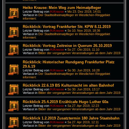
Heiko Krause: Mein Weg zum Heimatpfleger
Letzter Beitrag von
H.Krause
«
Mo 23. Dez 2019, 14:01
Verfasst in
Der Stadtteilheimatpfleger im Westlichen-Ringgebiet
informiert:
Rückblick: Vortrag Frankfurter Str. KPW 8.11.2019
Letzter Beitrag von
H.Krause
«
So 10. Nov 2019, 18:36
Verfasst in
Der Stadtteilheimatpfleger im Westlichen-Ringgebiet
informiert:
Rückblick: Vortrag Zeitreise in Querum 26.10.2019
Letzter Beitrag von
H.Krause
«
So 27. Okt 2019, 11:10
Verfasst in
Bilder der vergangenen Veranstaltungen ab dem Jahr 2019
Rückblick: Historischer Rundgang Frankfurter Platz
29.6.19
Letzter Beitrag von
H.Krause
«
So 30. Jun 2019, 16:28
Verfasst in
Der Stadtteilheimatpfleger im Westlichen-Ringgebiet
informiert:
Rückblick 22.6.19 BS Kulturnacht im alten Bahnhof
Letzter Beitrag von
H.Krause
«
So 30. Jun 2019, 13:17
Verfasst in
Bilder der vergangenen Veranstaltungen ab dem Jahr 2019
Rückblick 25.4.2019 Erzählcafe Hugo Luther 60a
Letzter Beitrag von
H.Krause
«
Sa 27. Apr 2019, 12:23
Verfasst in
Bilder der vergangenen Veranstaltungen ab dem Jahr 2019
Rückblick 1.2.2019 Zusatztermin 180 Jahre Staatsbahn
Letzter Beitrag von
H.Krause
«
Sa 27. Apr 2019, 12:11
Verfasst in
Bilder der vergangenen Veranstaltungen ab dem Jahr 2019