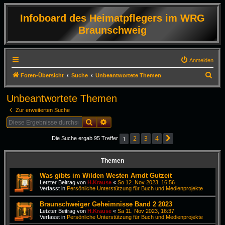
Infoboard des Heimatpflegers im WRG
Braunschweig
Anmelden
S
Foren-Übersicht
Suche
Unbeantwortete Themen
u
Unbeantwortete Themen
c
Zur erweiterten Suche
h
Suche
Erweiterte Suche
e
2
3
4
1
Die Suche ergab 95 Treffer
Nächste
Themen
Was gibts im Wilden Westen Arndt Gutzeit
Letzter Beitrag von
H.Krause
«
So 12. Nov 2023, 16:56
Verfasst in
Persönliche Unterstützung für Buch und Medienprojekte
Braunschweiger Geheimnisse Band 2 2023
Letzter Beitrag von
H.Krause
«
Sa 11. Nov 2023, 16:37
Verfasst in
Persönliche Unterstützung für Buch und Medienprojekte