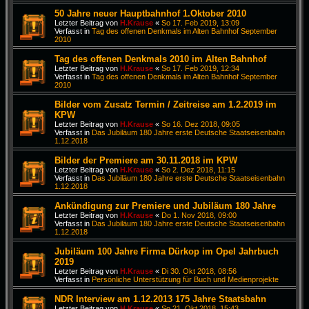
50 Jahre neuer Hauptbahnhof 1.Oktober 2010
Letzter Beitrag von
H.Krause
«
So 17. Feb 2019, 13:09
Verfasst in
Tag des offenen Denkmals im Alten Bahnhof September
2010
Tag des offenen Denkmals 2010 im Alten Bahnhof
Letzter Beitrag von
H.Krause
«
So 17. Feb 2019, 12:34
Verfasst in
Tag des offenen Denkmals im Alten Bahnhof September
2010
Bilder vom Zusatz Termin / Zeitreise am 1.2.2019 im
KPW
Letzter Beitrag von
H.Krause
«
So 16. Dez 2018, 09:05
Verfasst in
Das Jubiläum 180 Jahre erste Deutsche Staatseisenbahn
1.12.2018
Bilder der Premiere am 30.11.2018 im KPW
Letzter Beitrag von
H.Krause
«
So 2. Dez 2018, 11:15
Verfasst in
Das Jubiläum 180 Jahre erste Deutsche Staatseisenbahn
1.12.2018
Ankündigung zur Premiere und Jubiläum 180 Jahre
Letzter Beitrag von
H.Krause
«
Do 1. Nov 2018, 09:00
Verfasst in
Das Jubiläum 180 Jahre erste Deutsche Staatseisenbahn
1.12.2018
Jubiläum 100 Jahre Firma Dürkop im Opel Jahrbuch
2019
Letzter Beitrag von
H.Krause
«
Di 30. Okt 2018, 08:56
Verfasst in
Persönliche Unterstützung für Buch und Medienprojekte
NDR Interview am 1.12.2013 175 Jahre Staatsbahn
Letzter Beitrag von
H.Krause
«
So 21. Okt 2018, 15:43