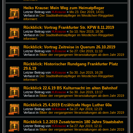
Heiko Krause: Mein Weg zum Heimatpfleger
Letzter Beitrag von
H.Krause
«
Mo 23. Dez 2019, 14:01
Verfasst in
Der Stadtteilheimatpfleger im Westlichen-Ringgebiet
informiert:
Rückblick: Vortrag Frankfurter Str. KPW 8.11.2019
Letzter Beitrag von
H.Krause
«
So 10. Nov 2019, 18:36
Verfasst in
Der Stadtteilheimatpfleger im Westlichen-Ringgebiet
informiert:
Rückblick: Vortrag Zeitreise in Querum 26.10.2019
Letzter Beitrag von
H.Krause
«
So 27. Okt 2019, 11:10
Verfasst in
Bilder der vergangenen Veranstaltungen ab dem Jahr 2019
Rückblick: Historischer Rundgang Frankfurter Platz
29.6.19
Letzter Beitrag von
H.Krause
«
So 30. Jun 2019, 16:28
Verfasst in
Der Stadtteilheimatpfleger im Westlichen-Ringgebiet
informiert:
Rückblick 22.6.19 BS Kulturnacht im alten Bahnhof
Letzter Beitrag von
H.Krause
«
So 30. Jun 2019, 13:17
Verfasst in
Bilder der vergangenen Veranstaltungen ab dem Jahr 2019
Rückblick 25.4.2019 Erzählcafe Hugo Luther 60a
Letzter Beitrag von
H.Krause
«
Sa 27. Apr 2019, 12:23
Verfasst in
Bilder der vergangenen Veranstaltungen ab dem Jahr 2019
Rückblick 1.2.2019 Zusatztermin 180 Jahre Staatsbahn
Letzter Beitrag von
H.Krause
«
Sa 27. Apr 2019, 12:11
Verfasst in
Bilder der vergangenen Veranstaltungen ab dem Jahr 2019