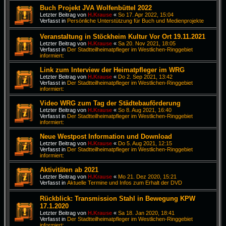
Buch Projekt JVA Wolfenbüttel 2022
Letzter Beitrag von
H.Krause
«
So 17. Apr 2022, 15:04
Verfasst in
Persönliche Unterstützung für Buch und Medienprojekte
Veranstaltung in Stöckheim Kultur Vor Ort 19.11.2021
Letzter Beitrag von
H.Krause
«
Sa 20. Nov 2021, 18:05
Verfasst in
Der Stadtteilheimatpfleger im Westlichen-Ringgebiet
informiert:
Link zum Interview der Heimatpfleger im WRG
Letzter Beitrag von
H.Krause
«
Do 2. Sep 2021, 13:42
Verfasst in
Der Stadtteilheimatpfleger im Westlichen-Ringgebiet
informiert:
Video WRG zum Tag der Städtebauförderung
Letzter Beitrag von
H.Krause
«
So 8. Aug 2021, 16:40
Verfasst in
Der Stadtteilheimatpfleger im Westlichen-Ringgebiet
informiert:
Neue Westpost Information und Download
Letzter Beitrag von
H.Krause
«
Do 5. Aug 2021, 12:15
Verfasst in
Der Stadtteilheimatpfleger im Westlichen-Ringgebiet
informiert:
Aktivitäten ab 2021
Letzter Beitrag von
H.Krause
«
Mo 21. Dez 2020, 15:21
Verfasst in
Aktuelle Termine und Infos zum Erhalt der DVD
Rückblick: Transmission Stahl in Bewegung KPW
17.1.2020
Letzter Beitrag von
H.Krause
«
Sa 18. Jan 2020, 18:41
Verfasst in
Der Stadtteilheimatpfleger im Westlichen-Ringgebiet
informiert: