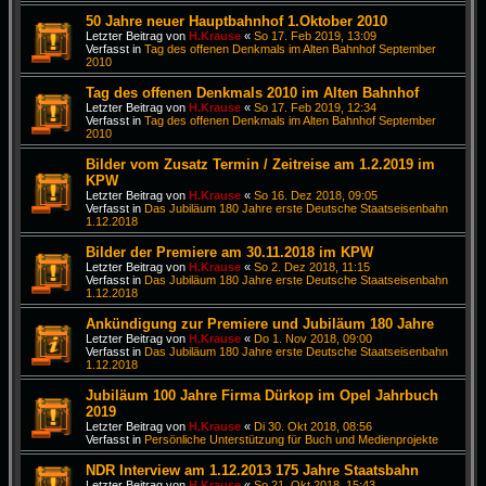
50 Jahre neuer Hauptbahnhof 1.Oktober 2010
Letzter Beitrag von
H.Krause
«
So 17. Feb 2019, 13:09
Verfasst in
Tag des offenen Denkmals im Alten Bahnhof September
2010
Tag des offenen Denkmals 2010 im Alten Bahnhof
Letzter Beitrag von
H.Krause
«
So 17. Feb 2019, 12:34
Verfasst in
Tag des offenen Denkmals im Alten Bahnhof September
2010
Bilder vom Zusatz Termin / Zeitreise am 1.2.2019 im
KPW
Letzter Beitrag von
H.Krause
«
So 16. Dez 2018, 09:05
Verfasst in
Das Jubiläum 180 Jahre erste Deutsche Staatseisenbahn
1.12.2018
Bilder der Premiere am 30.11.2018 im KPW
Letzter Beitrag von
H.Krause
«
So 2. Dez 2018, 11:15
Verfasst in
Das Jubiläum 180 Jahre erste Deutsche Staatseisenbahn
1.12.2018
Ankündigung zur Premiere und Jubiläum 180 Jahre
Letzter Beitrag von
H.Krause
«
Do 1. Nov 2018, 09:00
Verfasst in
Das Jubiläum 180 Jahre erste Deutsche Staatseisenbahn
1.12.2018
Jubiläum 100 Jahre Firma Dürkop im Opel Jahrbuch
2019
Letzter Beitrag von
H.Krause
«
Di 30. Okt 2018, 08:56
Verfasst in
Persönliche Unterstützung für Buch und Medienprojekte
NDR Interview am 1.12.2013 175 Jahre Staatsbahn
Letzter Beitrag von
H.Krause
«
So 21. Okt 2018, 15:43