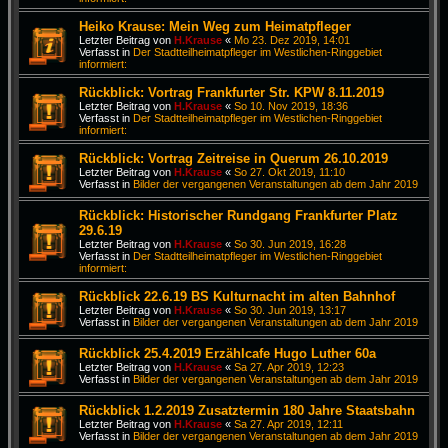
Heiko Krause: Mein Weg zum Heimatpfleger
Letzter Beitrag von
H.Krause
«
Mo 23. Dez 2019, 14:01
Verfasst in
Der Stadtteilheimatpfleger im Westlichen-Ringgebiet
informiert:
Rückblick: Vortrag Frankfurter Str. KPW 8.11.2019
Letzter Beitrag von
H.Krause
«
So 10. Nov 2019, 18:36
Verfasst in
Der Stadtteilheimatpfleger im Westlichen-Ringgebiet
informiert:
Rückblick: Vortrag Zeitreise in Querum 26.10.2019
Letzter Beitrag von
H.Krause
«
So 27. Okt 2019, 11:10
Verfasst in
Bilder der vergangenen Veranstaltungen ab dem Jahr 2019
Rückblick: Historischer Rundgang Frankfurter Platz
29.6.19
Letzter Beitrag von
H.Krause
«
So 30. Jun 2019, 16:28
Verfasst in
Der Stadtteilheimatpfleger im Westlichen-Ringgebiet
informiert:
Rückblick 22.6.19 BS Kulturnacht im alten Bahnhof
Letzter Beitrag von
H.Krause
«
So 30. Jun 2019, 13:17
Verfasst in
Bilder der vergangenen Veranstaltungen ab dem Jahr 2019
Rückblick 25.4.2019 Erzählcafe Hugo Luther 60a
Letzter Beitrag von
H.Krause
«
Sa 27. Apr 2019, 12:23
Verfasst in
Bilder der vergangenen Veranstaltungen ab dem Jahr 2019
Rückblick 1.2.2019 Zusatztermin 180 Jahre Staatsbahn
Letzter Beitrag von
H.Krause
«
Sa 27. Apr 2019, 12:11
Verfasst in
Bilder der vergangenen Veranstaltungen ab dem Jahr 2019