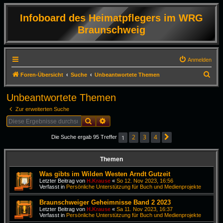
Infoboard des Heimatpflegers im WRG
Braunschweig
Anmelden
S
Foren-Übersicht
Suche
Unbeantwortete Themen
u
Unbeantwortete Themen
c
Zur erweiterten Suche
h
Suche
Erweiterte Suche
e
2
3
4
1
Die Suche ergab 95 Treffer
Nächste
Themen
Was gibts im Wilden Westen Arndt Gutzeit
Letzter Beitrag von
H.Krause
«
So 12. Nov 2023, 16:56
Verfasst in
Persönliche Unterstützung für Buch und Medienprojekte
Braunschweiger Geheimnisse Band 2 2023
Letzter Beitrag von
H.Krause
«
Sa 11. Nov 2023, 16:37
Verfasst in
Persönliche Unterstützung für Buch und Medienprojekte