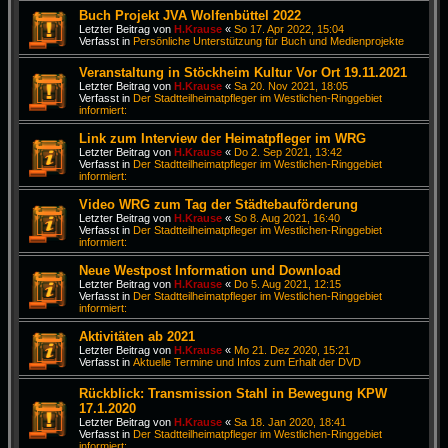
Buch Projekt JVA Wolfenbüttel 2022
Letzter Beitrag von
H.Krause
«
So 17. Apr 2022, 15:04
Verfasst in
Persönliche Unterstützung für Buch und Medienprojekte
Veranstaltung in Stöckheim Kultur Vor Ort 19.11.2021
Letzter Beitrag von
H.Krause
«
Sa 20. Nov 2021, 18:05
Verfasst in
Der Stadtteilheimatpfleger im Westlichen-Ringgebiet
informiert:
Link zum Interview der Heimatpfleger im WRG
Letzter Beitrag von
H.Krause
«
Do 2. Sep 2021, 13:42
Verfasst in
Der Stadtteilheimatpfleger im Westlichen-Ringgebiet
informiert:
Video WRG zum Tag der Städtebauförderung
Letzter Beitrag von
H.Krause
«
So 8. Aug 2021, 16:40
Verfasst in
Der Stadtteilheimatpfleger im Westlichen-Ringgebiet
informiert:
Neue Westpost Information und Download
Letzter Beitrag von
H.Krause
«
Do 5. Aug 2021, 12:15
Verfasst in
Der Stadtteilheimatpfleger im Westlichen-Ringgebiet
informiert:
Aktivitäten ab 2021
Letzter Beitrag von
H.Krause
«
Mo 21. Dez 2020, 15:21
Verfasst in
Aktuelle Termine und Infos zum Erhalt der DVD
Rückblick: Transmission Stahl in Bewegung KPW
17.1.2020
Letzter Beitrag von
H.Krause
«
Sa 18. Jan 2020, 18:41
Verfasst in
Der Stadtteilheimatpfleger im Westlichen-Ringgebiet
informiert: