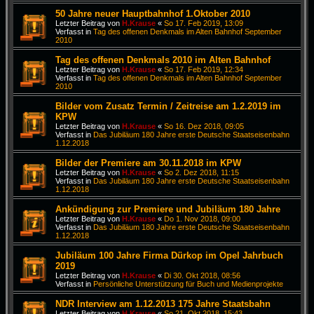
50 Jahre neuer Hauptbahnhof 1.Oktober 2010
Letzter Beitrag von
H.Krause
«
So 17. Feb 2019, 13:09
Verfasst in
Tag des offenen Denkmals im Alten Bahnhof September
2010
Tag des offenen Denkmals 2010 im Alten Bahnhof
Letzter Beitrag von
H.Krause
«
So 17. Feb 2019, 12:34
Verfasst in
Tag des offenen Denkmals im Alten Bahnhof September
2010
Bilder vom Zusatz Termin / Zeitreise am 1.2.2019 im
KPW
Letzter Beitrag von
H.Krause
«
So 16. Dez 2018, 09:05
Verfasst in
Das Jubiläum 180 Jahre erste Deutsche Staatseisenbahn
1.12.2018
Bilder der Premiere am 30.11.2018 im KPW
Letzter Beitrag von
H.Krause
«
So 2. Dez 2018, 11:15
Verfasst in
Das Jubiläum 180 Jahre erste Deutsche Staatseisenbahn
1.12.2018
Ankündigung zur Premiere und Jubiläum 180 Jahre
Letzter Beitrag von
H.Krause
«
Do 1. Nov 2018, 09:00
Verfasst in
Das Jubiläum 180 Jahre erste Deutsche Staatseisenbahn
1.12.2018
Jubiläum 100 Jahre Firma Dürkop im Opel Jahrbuch
2019
Letzter Beitrag von
H.Krause
«
Di 30. Okt 2018, 08:56
Verfasst in
Persönliche Unterstützung für Buch und Medienprojekte
NDR Interview am 1.12.2013 175 Jahre Staatsbahn
Letzter Beitrag von
H.Krause
«
So 21. Okt 2018, 15:43