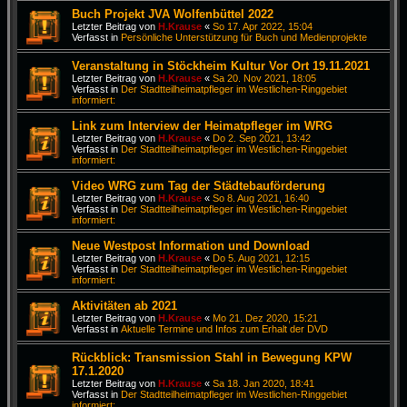
Buch Projekt JVA Wolfenbüttel 2022
Letzter Beitrag von
H.Krause
«
So 17. Apr 2022, 15:04
Verfasst in
Persönliche Unterstützung für Buch und Medienprojekte
Veranstaltung in Stöckheim Kultur Vor Ort 19.11.2021
Letzter Beitrag von
H.Krause
«
Sa 20. Nov 2021, 18:05
Verfasst in
Der Stadtteilheimatpfleger im Westlichen-Ringgebiet
informiert:
Link zum Interview der Heimatpfleger im WRG
Letzter Beitrag von
H.Krause
«
Do 2. Sep 2021, 13:42
Verfasst in
Der Stadtteilheimatpfleger im Westlichen-Ringgebiet
informiert:
Video WRG zum Tag der Städtebauförderung
Letzter Beitrag von
H.Krause
«
So 8. Aug 2021, 16:40
Verfasst in
Der Stadtteilheimatpfleger im Westlichen-Ringgebiet
informiert:
Neue Westpost Information und Download
Letzter Beitrag von
H.Krause
«
Do 5. Aug 2021, 12:15
Verfasst in
Der Stadtteilheimatpfleger im Westlichen-Ringgebiet
informiert:
Aktivitäten ab 2021
Letzter Beitrag von
H.Krause
«
Mo 21. Dez 2020, 15:21
Verfasst in
Aktuelle Termine und Infos zum Erhalt der DVD
Rückblick: Transmission Stahl in Bewegung KPW
17.1.2020
Letzter Beitrag von
H.Krause
«
Sa 18. Jan 2020, 18:41
Verfasst in
Der Stadtteilheimatpfleger im Westlichen-Ringgebiet
informiert: