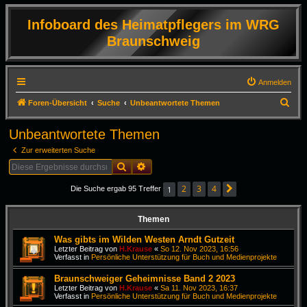
Infoboard des Heimatpflegers im WRG
Braunschweig
Anmelden
S
Foren-Übersicht
Suche
Unbeantwortete Themen
u
Unbeantwortete Themen
c
Zur erweiterten Suche
h
Suche
Erweiterte Suche
e
2
3
4
1
Die Suche ergab 95 Treffer
Nächste
Themen
Was gibts im Wilden Westen Arndt Gutzeit
Letzter Beitrag von
H.Krause
«
So 12. Nov 2023, 16:56
Verfasst in
Persönliche Unterstützung für Buch und Medienprojekte
Braunschweiger Geheimnisse Band 2 2023
Letzter Beitrag von
H.Krause
«
Sa 11. Nov 2023, 16:37
Verfasst in
Persönliche Unterstützung für Buch und Medienprojekte