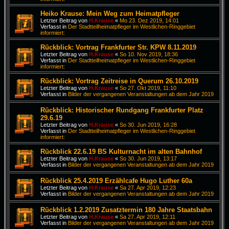
Heiko Krause: Mein Weg zum Heimatpfleger
Letzter Beitrag von
H.Krause
«
Mo 23. Dez 2019, 14:01
Verfasst in
Der Stadtteilheimatpfleger im Westlichen-Ringgebiet
informiert:
Rückblick: Vortrag Frankfurter Str. KPW 8.11.2019
Letzter Beitrag von
H.Krause
«
So 10. Nov 2019, 18:36
Verfasst in
Der Stadtteilheimatpfleger im Westlichen-Ringgebiet
informiert:
Rückblick: Vortrag Zeitreise in Querum 26.10.2019
Letzter Beitrag von
H.Krause
«
So 27. Okt 2019, 11:10
Verfasst in
Bilder der vergangenen Veranstaltungen ab dem Jahr 2019
Rückblick: Historischer Rundgang Frankfurter Platz
29.6.19
Letzter Beitrag von
H.Krause
«
So 30. Jun 2019, 16:28
Verfasst in
Der Stadtteilheimatpfleger im Westlichen-Ringgebiet
informiert:
Rückblick 22.6.19 BS Kulturnacht im alten Bahnhof
Letzter Beitrag von
H.Krause
«
So 30. Jun 2019, 13:17
Verfasst in
Bilder der vergangenen Veranstaltungen ab dem Jahr 2019
Rückblick 25.4.2019 Erzählcafe Hugo Luther 60a
Letzter Beitrag von
H.Krause
«
Sa 27. Apr 2019, 12:23
Verfasst in
Bilder der vergangenen Veranstaltungen ab dem Jahr 2019
Rückblick 1.2.2019 Zusatztermin 180 Jahre Staatsbahn
Letzter Beitrag von
H.Krause
«
Sa 27. Apr 2019, 12:11
Verfasst in
Bilder der vergangenen Veranstaltungen ab dem Jahr 2019