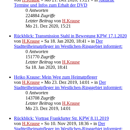
Termine und Infos zum Erhalt der DVD
0
Antworten
224884
Zugriffe
Letzter Beitrag
von
H.Krause
Mo 21. Dez 2020, 15:21
Rückblick: Transmission Stahl in Bewegung KPW 17.1.2020
von
H.Krause
»
Sa 18. Jan 2020, 18:41
» in
Der
Stadtteilheimatpfleger im Westlichen-Ringgebiet informiert:
0
Antworten
151770
Zugriffe
Letzter Beitrag
von
H.Krause
Sa 18. Jan 2020, 18:41
Heiko Krause: Mein Weg zum Heimatpfleger
von
H.Krause
»
Mo 23. Dez 2019, 14:01
» in
Der
Stadtteilheimatpfleger im Westlichen-Ringgebiet informiert:
0
Antworten
143708
Zugriffe
Letzter Beitrag
von
H.Krause
Mo 23. Dez 2019, 14:01
Rückblick: Vortrag Frankfurter Str. KPW 8.11.2019
von
H.Krause
»
So 10. Nov 2019, 18:36
» in
Der
Stadtteilheimatpfleger im Westlichen-Ringgebiet informiert: