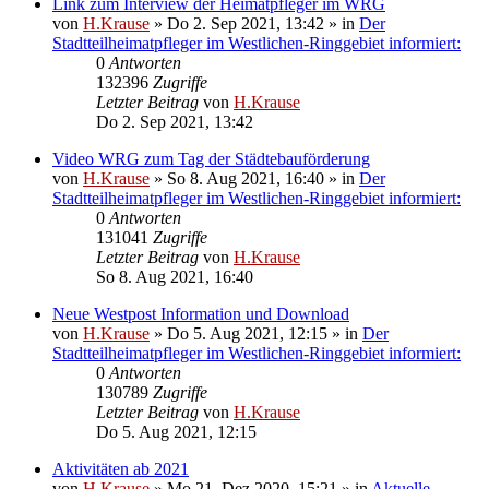
Link zum Interview der Heimatpfleger im WRG
von
H.Krause
»
Do 2. Sep 2021, 13:42
» in
Der
Stadtteilheimatpfleger im Westlichen-Ringgebiet informiert:
0
Antworten
132396
Zugriffe
Letzter Beitrag
von
H.Krause
Do 2. Sep 2021, 13:42
Video WRG zum Tag der Städtebauförderung
von
H.Krause
»
So 8. Aug 2021, 16:40
» in
Der
Stadtteilheimatpfleger im Westlichen-Ringgebiet informiert:
0
Antworten
131041
Zugriffe
Letzter Beitrag
von
H.Krause
So 8. Aug 2021, 16:40
Neue Westpost Information und Download
von
H.Krause
»
Do 5. Aug 2021, 12:15
» in
Der
Stadtteilheimatpfleger im Westlichen-Ringgebiet informiert:
0
Antworten
130789
Zugriffe
Letzter Beitrag
von
H.Krause
Do 5. Aug 2021, 12:15
Aktivitäten ab 2021
von
H.Krause
»
Mo 21. Dez 2020, 15:21
» in
Aktuelle