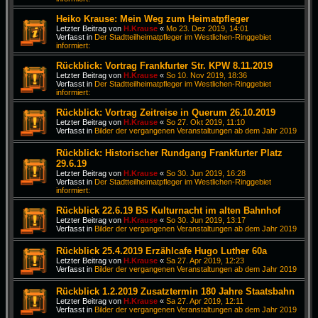
Heiko Krause: Mein Weg zum Heimatpfleger
Letzter Beitrag von
H.Krause
«
Mo 23. Dez 2019, 14:01
Verfasst in
Der Stadtteilheimatpfleger im Westlichen-Ringgebiet
informiert:
Rückblick: Vortrag Frankfurter Str. KPW 8.11.2019
Letzter Beitrag von
H.Krause
«
So 10. Nov 2019, 18:36
Verfasst in
Der Stadtteilheimatpfleger im Westlichen-Ringgebiet
informiert:
Rückblick: Vortrag Zeitreise in Querum 26.10.2019
Letzter Beitrag von
H.Krause
«
So 27. Okt 2019, 11:10
Verfasst in
Bilder der vergangenen Veranstaltungen ab dem Jahr 2019
Rückblick: Historischer Rundgang Frankfurter Platz
29.6.19
Letzter Beitrag von
H.Krause
«
So 30. Jun 2019, 16:28
Verfasst in
Der Stadtteilheimatpfleger im Westlichen-Ringgebiet
informiert:
Rückblick 22.6.19 BS Kulturnacht im alten Bahnhof
Letzter Beitrag von
H.Krause
«
So 30. Jun 2019, 13:17
Verfasst in
Bilder der vergangenen Veranstaltungen ab dem Jahr 2019
Rückblick 25.4.2019 Erzählcafe Hugo Luther 60a
Letzter Beitrag von
H.Krause
«
Sa 27. Apr 2019, 12:23
Verfasst in
Bilder der vergangenen Veranstaltungen ab dem Jahr 2019
Rückblick 1.2.2019 Zusatztermin 180 Jahre Staatsbahn
Letzter Beitrag von
H.Krause
«
Sa 27. Apr 2019, 12:11
Verfasst in
Bilder der vergangenen Veranstaltungen ab dem Jahr 2019