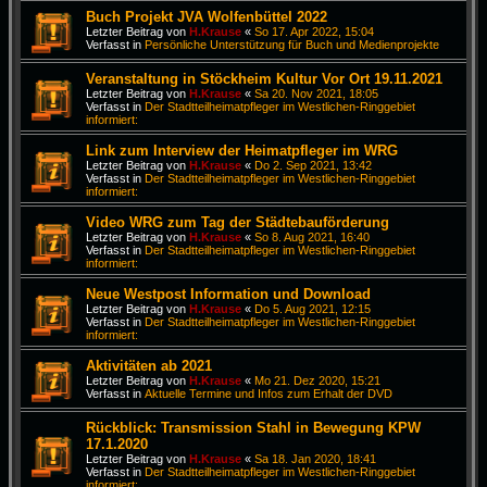
Buch Projekt JVA Wolfenbüttel 2022
Letzter Beitrag von
H.Krause
«
So 17. Apr 2022, 15:04
Verfasst in
Persönliche Unterstützung für Buch und Medienprojekte
Veranstaltung in Stöckheim Kultur Vor Ort 19.11.2021
Letzter Beitrag von
H.Krause
«
Sa 20. Nov 2021, 18:05
Verfasst in
Der Stadtteilheimatpfleger im Westlichen-Ringgebiet
informiert:
Link zum Interview der Heimatpfleger im WRG
Letzter Beitrag von
H.Krause
«
Do 2. Sep 2021, 13:42
Verfasst in
Der Stadtteilheimatpfleger im Westlichen-Ringgebiet
informiert:
Video WRG zum Tag der Städtebauförderung
Letzter Beitrag von
H.Krause
«
So 8. Aug 2021, 16:40
Verfasst in
Der Stadtteilheimatpfleger im Westlichen-Ringgebiet
informiert:
Neue Westpost Information und Download
Letzter Beitrag von
H.Krause
«
Do 5. Aug 2021, 12:15
Verfasst in
Der Stadtteilheimatpfleger im Westlichen-Ringgebiet
informiert:
Aktivitäten ab 2021
Letzter Beitrag von
H.Krause
«
Mo 21. Dez 2020, 15:21
Verfasst in
Aktuelle Termine und Infos zum Erhalt der DVD
Rückblick: Transmission Stahl in Bewegung KPW
17.1.2020
Letzter Beitrag von
H.Krause
«
Sa 18. Jan 2020, 18:41
Verfasst in
Der Stadtteilheimatpfleger im Westlichen-Ringgebiet
informiert: