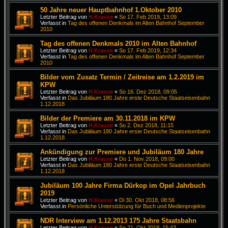
50 Jahre neuer Hauptbahnhof 1.Oktober 2010
Letzter Beitrag von
H.Krause
«
So 17. Feb 2019, 13:09
Verfasst in
Tag des offenen Denkmals im Alten Bahnhof September
2010
Tag des offenen Denkmals 2010 im Alten Bahnhof
Letzter Beitrag von
H.Krause
«
So 17. Feb 2019, 12:34
Verfasst in
Tag des offenen Denkmals im Alten Bahnhof September
2010
Bilder vom Zusatz Termin / Zeitreise am 1.2.2019 im
KPW
Letzter Beitrag von
H.Krause
«
So 16. Dez 2018, 09:05
Verfasst in
Das Jubiläum 180 Jahre erste Deutsche Staatseisenbahn
1.12.2018
Bilder der Premiere am 30.11.2018 im KPW
Letzter Beitrag von
H.Krause
«
So 2. Dez 2018, 11:15
Verfasst in
Das Jubiläum 180 Jahre erste Deutsche Staatseisenbahn
1.12.2018
Ankündigung zur Premiere und Jubiläum 180 Jahre
Letzter Beitrag von
H.Krause
«
Do 1. Nov 2018, 09:00
Verfasst in
Das Jubiläum 180 Jahre erste Deutsche Staatseisenbahn
1.12.2018
Jubiläum 100 Jahre Firma Dürkop im Opel Jahrbuch
2019
Letzter Beitrag von
H.Krause
«
Di 30. Okt 2018, 08:56
Verfasst in
Persönliche Unterstützung für Buch und Medienprojekte
NDR Interview am 1.12.2013 175 Jahre Staatsbahn
Letzter Beitrag von
H.Krause
«
So 21. Okt 2018, 15:43