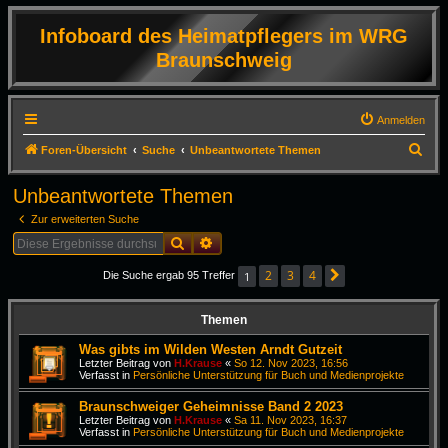
Infoboard des Heimatpflegers im WRG
Braunschweig
Anmelden
S
Foren-Übersicht
Suche
Unbeantwortete Themen
u
Unbeantwortete Themen
c
Zur erweiterten Suche
h
Suche
Erweiterte Suche
e
2
3
4
1
Die Suche ergab 95 Treffer
Nächste
Themen
Was gibts im Wilden Westen Arndt Gutzeit
Letzter Beitrag von
H.Krause
«
So 12. Nov 2023, 16:56
Verfasst in
Persönliche Unterstützung für Buch und Medienprojekte
Braunschweiger Geheimnisse Band 2 2023
Letzter Beitrag von
H.Krause
«
Sa 11. Nov 2023, 16:37
Verfasst in
Persönliche Unterstützung für Buch und Medienprojekte