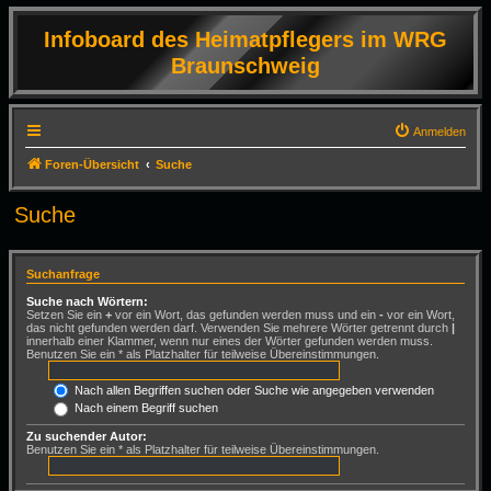
Infoboard des Heimatpflegers im WRG
Braunschweig
Anmelden
Foren-Übersicht
Suche
Suche
Suchanfrage
Suche nach Wörtern:
Setzen Sie ein
+
vor ein Wort, das gefunden werden muss und ein
-
vor ein Wort,
das nicht gefunden werden darf. Verwenden Sie mehrere Wörter getrennt durch
|
innerhalb einer Klammer, wenn nur eines der Wörter gefunden werden muss.
Benutzen Sie ein * als Platzhalter für teilweise Übereinstimmungen.
Nach allen Begriffen suchen oder Suche wie angegeben verwenden
Nach einem Begriff suchen
Zu suchender Autor:
Benutzen Sie ein * als Platzhalter für teilweise Übereinstimmungen.