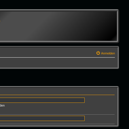
G
Anmelden
den