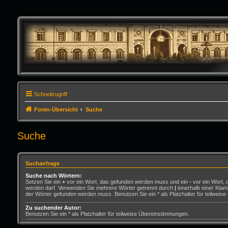
Schnellzugriff
Foren-Übersicht
Suche
Suche
Suchanfrage
Suche nach Wörtern:
Setzen Sie ein
+
vor ein Wort, das gefunden werden muss und ein
-
vor ein Wort, 
werden darf. Verwenden Sie mehrere Wörter getrennt durch
|
innerhalb einer Klam
der Wörter gefunden werden muss. Benutzen Sie ein * als Platzhalter für teilweis
Zu suchender Autor:
Benutzen Sie ein * als Platzhalter für teilweise Übereinstimmungen.