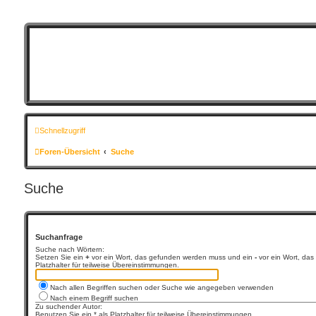
Schnellzugriff
Foren-Übersicht
Suche
Suche
Suchanfrage
Suche nach Wörtern:
Setzen Sie ein
+
vor ein Wort, das gefunden werden muss und ein
-
vor ein Wort, das
Platzhalter für teilweise Übereinstimmungen.
Nach allen Begriffen suchen oder Suche wie angegeben verwenden
Nach einem Begriff suchen
Zu suchender Autor:
Benutzen Sie ein * als Platzhalter für teilweise Übereinstimmungen.