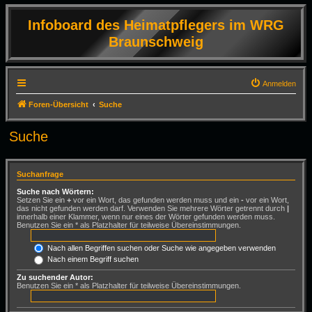
Infoboard des Heimatpflegers im WRG
Braunschweig
Anmelden
Foren-Übersicht
Suche
Suche
Suchanfrage
Suche nach Wörtern:
Setzen Sie ein
+
vor ein Wort, das gefunden werden muss und ein
-
vor ein Wort,
das nicht gefunden werden darf. Verwenden Sie mehrere Wörter getrennt durch
|
innerhalb einer Klammer, wenn nur eines der Wörter gefunden werden muss.
Benutzen Sie ein * als Platzhalter für teilweise Übereinstimmungen.
Nach allen Begriffen suchen oder Suche wie angegeben verwenden
Nach einem Begriff suchen
Zu suchender Autor:
Benutzen Sie ein * als Platzhalter für teilweise Übereinstimmungen.