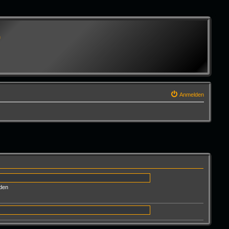
G
Anmelden
den