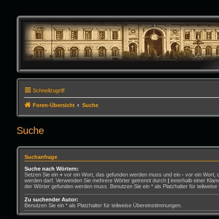
Schnellzugriff
Foren-Übersicht
Suche
Suche
Suchanfrage
Suche nach Wörtern:
Setzen Sie ein
+
vor ein Wort, das gefunden werden muss und ein
-
vor ein Wort, 
werden darf. Verwenden Sie mehrere Wörter getrennt durch
|
innerhalb einer Klam
der Wörter gefunden werden muss. Benutzen Sie ein * als Platzhalter für teilweis
Zu suchender Autor:
Benutzen Sie ein * als Platzhalter für teilweise Übereinstimmungen.