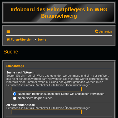
Infoboard des Heimatpflegers im WRG
Braunschweig
Anmelden
Foren-Übersicht
Suche
Suche
Suchanfrage
Suche nach Wörtern:
Setzen Sie ein
+
vor ein Wort, das gefunden werden muss und ein
-
vor ein Wort,
das nicht gefunden werden darf. Verwenden Sie mehrere Wörter getrennt durch
|
innerhalb einer Klammer, wenn nur eines der Wörter gefunden werden muss.
Benutzen Sie ein * als Platzhalter für teilweise Übereinstimmungen.
Nach allen Begriffen suchen oder Suche wie angegeben verwenden
Nach einem Begriff suchen
Zu suchender Autor:
Benutzen Sie ein * als Platzhalter für teilweise Übereinstimmungen.