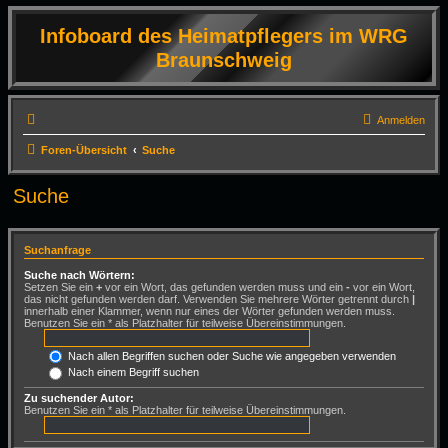
Infoboard des Heimatpflegers im WRG
Braunschweig
Anmelden
Foren-Übersicht
Suche
Suche
Suchanfrage
Suche nach Wörtern:
Setzen Sie ein
+
vor ein Wort, das gefunden werden muss und ein
-
vor ein Wort,
das nicht gefunden werden darf. Verwenden Sie mehrere Wörter getrennt durch
|
innerhalb einer Klammer, wenn nur eines der Wörter gefunden werden muss.
Benutzen Sie ein * als Platzhalter für teilweise Übereinstimmungen.
Nach allen Begriffen suchen oder Suche wie angegeben verwenden
Nach einem Begriff suchen
Zu suchender Autor:
Benutzen Sie ein * als Platzhalter für teilweise Übereinstimmungen.