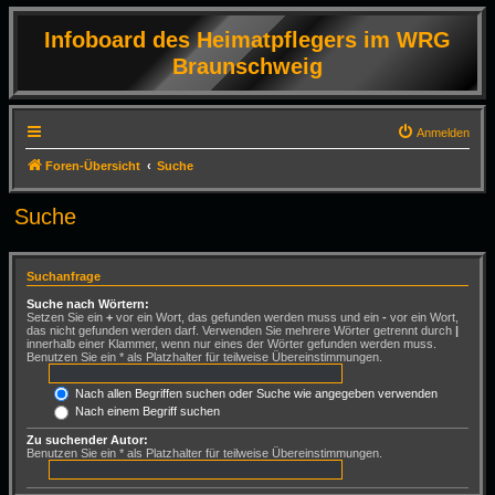
Infoboard des Heimatpflegers im WRG
Braunschweig
Anmelden
Foren-Übersicht
Suche
Suche
Suchanfrage
Suche nach Wörtern:
Setzen Sie ein
+
vor ein Wort, das gefunden werden muss und ein
-
vor ein Wort,
das nicht gefunden werden darf. Verwenden Sie mehrere Wörter getrennt durch
|
innerhalb einer Klammer, wenn nur eines der Wörter gefunden werden muss.
Benutzen Sie ein * als Platzhalter für teilweise Übereinstimmungen.
Nach allen Begriffen suchen oder Suche wie angegeben verwenden
Nach einem Begriff suchen
Zu suchender Autor:
Benutzen Sie ein * als Platzhalter für teilweise Übereinstimmungen.