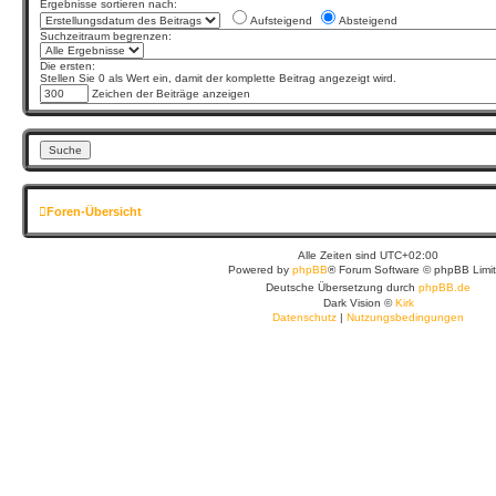
Ergebnisse sortieren nach:
Aufsteigend
Absteigend
Suchzeitraum begrenzen:
Die ersten:
Stellen Sie 0 als Wert ein, damit der komplette Beitrag angezeigt wird.
Zeichen der Beiträge anzeigen
Foren-Übersicht
Alle Zeiten sind
UTC+02:00
Powered by
phpBB
® Forum Software © phpBB Limi
Deutsche Übersetzung durch
phpBB.de
Dark Vision ©
Kirk
Datenschutz
|
Nutzungsbedingungen