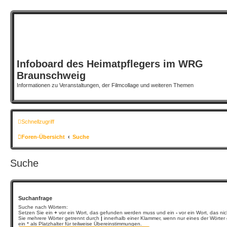
Infoboard des Heimatpflegers im WRG
Braunschweig
Informationen zu Veranstaltungen, der Filmcollage und weiteren Themen
Schnellzugriff
Foren-Übersicht
Suche
Suche
Suchanfrage
Suche nach Wörtern:
Setzen Sie ein
+
vor ein Wort, das gefunden werden muss und ein
-
vor ein Wort, das n
Sie mehrere Wörter getrennt durch
|
innerhalb einer Klammer, wenn nur eines der Wörte
ein * als Platzhalter für teilweise Übereinstimmungen.