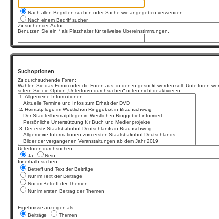
Nach allen Begriffen suchen oder Suche wie angegeben verwenden
Nach einem Begriff suchen
Zu suchender Autor:
Benutzen Sie ein * als Platzhalter für teilweise Übereinstimmungen.
Suchoptionen
Zu durchsuchende Foren:
Wählen Sie das Forum oder die Foren aus, in denen gesucht werden soll. Unterforen wer
sofern Sie die Option „Unterforen durchsuchen“ unten nicht deaktivieren.
Unterforen durchsuchen:
Ja
Nein
Innerhalb suchen:
Betreff und Text der Beiträge
Nur im Text der Beiträge
Nur im Betreff der Themen
Nur im ersten Beitrag der Themen
Ergebnisse anzeigen als:
Beiträge
Themen