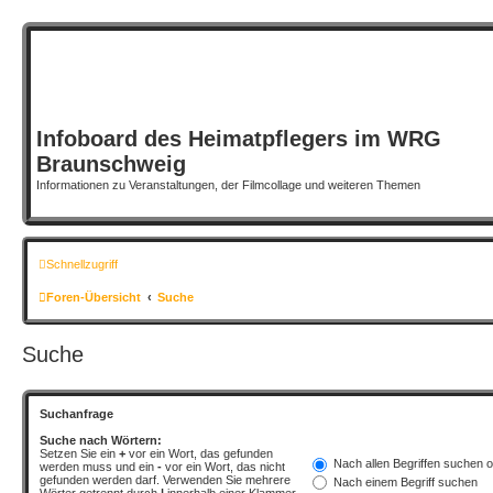
Infoboard des Heimatpflegers im WRG
Braunschweig
Informationen zu Veranstaltungen, der Filmcollage und weiteren Themen
Schnellzugriff
Foren-Übersicht
Suche
Suche
Suchanfrage
Suche nach Wörtern:
Setzen Sie ein
+
vor ein Wort, das gefunden
Nach allen Begriffen suchen
werden muss und ein
-
vor ein Wort, das nicht
gefunden werden darf. Verwenden Sie mehrere
Nach einem Begriff suchen