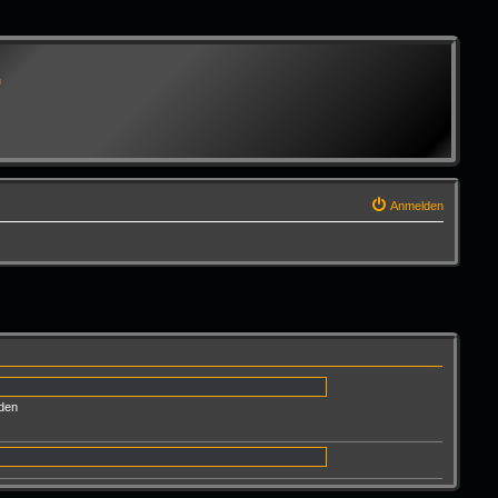
G
Anmelden
den