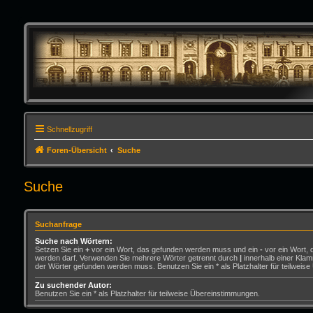
Schnellzugriff
Foren-Übersicht
Suche
Suche
Suchanfrage
Suche nach Wörtern:
Setzen Sie ein
+
vor ein Wort, das gefunden werden muss und ein
-
vor ein Wort, 
werden darf. Verwenden Sie mehrere Wörter getrennt durch
|
innerhalb einer Klam
der Wörter gefunden werden muss. Benutzen Sie ein * als Platzhalter für teilweis
Zu suchender Autor:
Benutzen Sie ein * als Platzhalter für teilweise Übereinstimmungen.