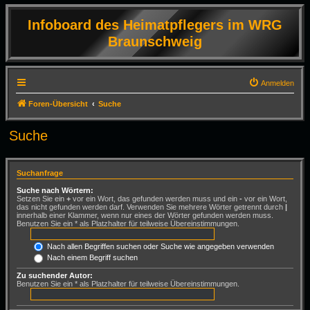
Infoboard des Heimatpflegers im WRG
Braunschweig
Anmelden
Foren-Übersicht
Suche
Suche
Suchanfrage
Suche nach Wörtern:
Setzen Sie ein
+
vor ein Wort, das gefunden werden muss und ein
-
vor ein Wort,
das nicht gefunden werden darf. Verwenden Sie mehrere Wörter getrennt durch
|
innerhalb einer Klammer, wenn nur eines der Wörter gefunden werden muss.
Benutzen Sie ein * als Platzhalter für teilweise Übereinstimmungen.
Nach allen Begriffen suchen oder Suche wie angegeben verwenden
Nach einem Begriff suchen
Zu suchender Autor:
Benutzen Sie ein * als Platzhalter für teilweise Übereinstimmungen.