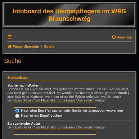
Infoboard des Heimatpflegers im WRG
Braunschweig
Anmelden
Foren-Übersicht
Suche
Suche
Suchanfrage
Suche nach Wörtern:
Setzen Sie ein
+
vor ein Wort, das gefunden werden muss und ein
-
vor ein Wort,
das nicht gefunden werden darf. Verwenden Sie mehrere Wörter getrennt durch
|
innerhalb einer Klammer, wenn nur eines der Wörter gefunden werden muss.
Benutzen Sie ein * als Platzhalter für teilweise Übereinstimmungen.
Nach allen Begriffen suchen oder Suche wie angegeben verwenden
Nach einem Begriff suchen
Zu suchender Autor:
Benutzen Sie ein * als Platzhalter für teilweise Übereinstimmungen.