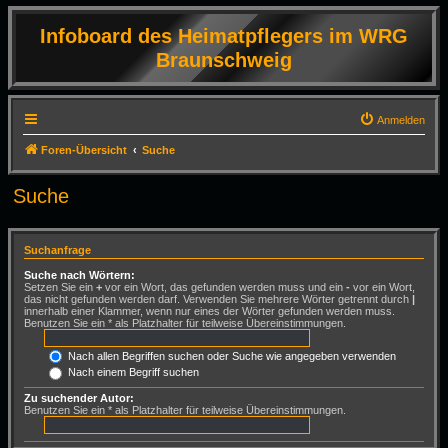
Infoboard des Heimatpflegers im WRG
Braunschweig
Anmelden
Foren-Übersicht
Suche
Suche
Suchanfrage
Suche nach Wörtern:
Setzen Sie ein
+
vor ein Wort, das gefunden werden muss und ein
-
vor ein Wort,
das nicht gefunden werden darf. Verwenden Sie mehrere Wörter getrennt durch
|
innerhalb einer Klammer, wenn nur eines der Wörter gefunden werden muss.
Benutzen Sie ein * als Platzhalter für teilweise Übereinstimmungen.
Nach allen Begriffen suchen oder Suche wie angegeben verwenden
Nach einem Begriff suchen
Zu suchender Autor:
Benutzen Sie ein * als Platzhalter für teilweise Übereinstimmungen.