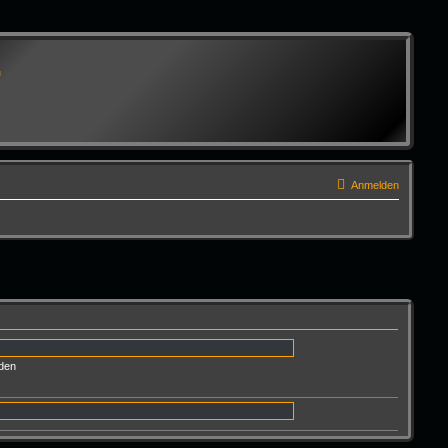
G
Anmelden
den