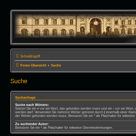
Schnellzugriff
Foren-Übersicht
Suche
Suche
Suchanfrage
Suche nach Wörtern:
Setzen Sie ein
+
vor ein Wort, das gefunden werden muss und ein
-
vor ein Wort, 
werden darf. Verwenden Sie mehrere Wörter getrennt durch
|
innerhalb einer Klam
der Wörter gefunden werden muss. Benutzen Sie ein * als Platzhalter für teilweis
Zu suchender Autor:
Benutzen Sie ein * als Platzhalter für teilweise Übereinstimmungen.