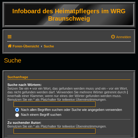
Infoboard des Heimatpflegers im WRG
Braunschweig
Anmelden
Foren-Übersicht
Suche
Suche
Suchanfrage
Suche nach Wörtern:
Setzen Sie ein
+
vor ein Wort, das gefunden werden muss und ein
-
vor ein Wort,
das nicht gefunden werden darf. Verwenden Sie mehrere Wörter getrennt durch
|
innerhalb einer Klammer, wenn nur eines der Wörter gefunden werden muss.
Benutzen Sie ein * als Platzhalter für teilweise Übereinstimmungen.
Nach allen Begriffen suchen oder Suche wie angegeben verwenden
Nach einem Begriff suchen
Zu suchender Autor:
Benutzen Sie ein * als Platzhalter für teilweise Übereinstimmungen.