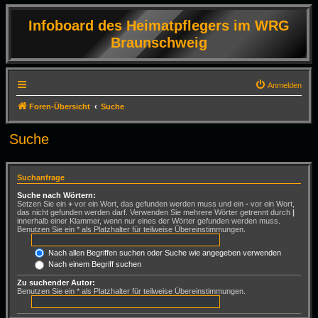
Infoboard des Heimatpflegers im WRG
Braunschweig
Anmelden
Foren-Übersicht
Suche
Suche
Suchanfrage
Suche nach Wörtern:
Setzen Sie ein
+
vor ein Wort, das gefunden werden muss und ein
-
vor ein Wort,
das nicht gefunden werden darf. Verwenden Sie mehrere Wörter getrennt durch
|
innerhalb einer Klammer, wenn nur eines der Wörter gefunden werden muss.
Benutzen Sie ein * als Platzhalter für teilweise Übereinstimmungen.
Nach allen Begriffen suchen oder Suche wie angegeben verwenden
Nach einem Begriff suchen
Zu suchender Autor:
Benutzen Sie ein * als Platzhalter für teilweise Übereinstimmungen.