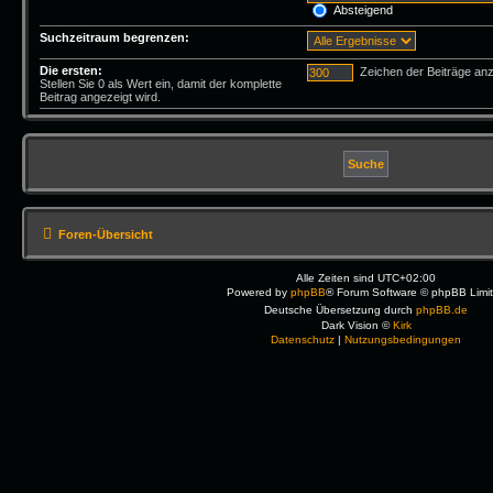
Absteigend
Suchzeitraum begrenzen:
Die ersten:
Zeichen der Beiträge an
Stellen Sie 0 als Wert ein, damit der komplette
Beitrag angezeigt wird.
Foren-Übersicht
Alle Zeiten sind
UTC+02:00
Powered by
phpBB
® Forum Software © phpBB Limi
Deutsche Übersetzung durch
phpBB.de
Dark Vision ©
Kirk
Datenschutz
|
Nutzungsbedingungen