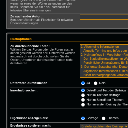
Wörter getrennt durch
|
innerhalb einer Klammer,
wenn nur eines der Wörter gefunden werden
muss. Benutzen Sie ein * als Platzhalter für
teilweise Übereinstimmungen.
Zu suchender Autor:
Benutzen Sie ein * als Platzhalter für teilweise
Übereinstimmungen.
Suchoptionen
Zu durchsuchende Foren:
Wählen Sie das Forum oder die Foren aus, in
denen gesucht werden soll. Unterforen werden
automatisch mit durchsucht, sofern Sie die
Option „Unterforen durchsuchen“ unten nicht
deaktivieren.
Unterforen durchsuchen:
Ja
Nein
Innerhalb suchen:
Betreff und Text der Beiträge
Nur im Text der Beiträge
Nur im Betreff der Themen
Nur im ersten Beitrag der Th
Ergebnisse anzeigen als:
Beiträge
Themen
Ergebnisse sortieren nach: