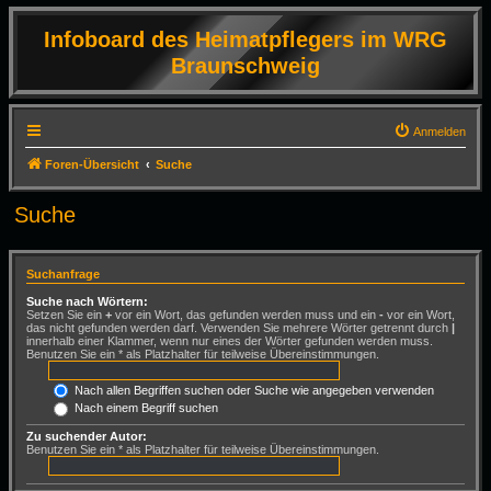
Infoboard des Heimatpflegers im WRG
Braunschweig
Anmelden
Foren-Übersicht
Suche
Suche
Suchanfrage
Suche nach Wörtern:
Setzen Sie ein
+
vor ein Wort, das gefunden werden muss und ein
-
vor ein Wort,
das nicht gefunden werden darf. Verwenden Sie mehrere Wörter getrennt durch
|
innerhalb einer Klammer, wenn nur eines der Wörter gefunden werden muss.
Benutzen Sie ein * als Platzhalter für teilweise Übereinstimmungen.
Nach allen Begriffen suchen oder Suche wie angegeben verwenden
Nach einem Begriff suchen
Zu suchender Autor:
Benutzen Sie ein * als Platzhalter für teilweise Übereinstimmungen.