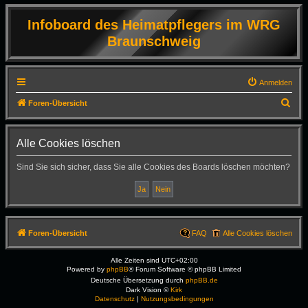
Infoboard des Heimatpflegers im WRG
Braunschweig
Anmelden
S
Foren-Übersicht
u
c
Alle Cookies löschen
h
Sind Sie sich sicher, dass Sie alle Cookies des Boards löschen möchten?
e
Foren-Übersicht
FAQ
Alle Cookies löschen
Alle Zeiten sind
UTC+02:00
Powered by
phpBB
® Forum Software © phpBB Limited
Deutsche Übersetzung durch
phpBB.de
Dark Vision ©
Kirk
Datenschutz
|
Nutzungsbedingungen