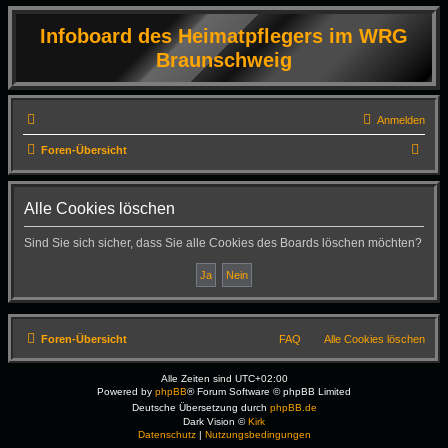
Infoboard des Heimatpflegers im WRG
Braunschweig
Anmelden
S
Foren-Übersicht
u
c
Alle Cookies löschen
h
Sind Sie sich sicher, dass Sie alle Cookies des Boards löschen möchten?
e
Foren-Übersicht
FAQ
Alle Cookies löschen
Alle Zeiten sind
UTC+02:00
Powered by
phpBB
® Forum Software © phpBB Limited
Deutsche Übersetzung durch
phpBB.de
Dark Vision ©
Kirk
Datenschutz
|
Nutzungsbedingungen