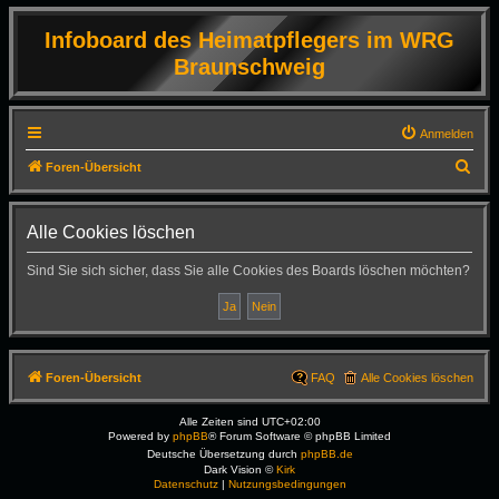
Infoboard des Heimatpflegers im WRG
Braunschweig
Anmelden
S
Foren-Übersicht
u
c
Alle Cookies löschen
h
Sind Sie sich sicher, dass Sie alle Cookies des Boards löschen möchten?
e
Foren-Übersicht
FAQ
Alle Cookies löschen
Alle Zeiten sind
UTC+02:00
Powered by
phpBB
® Forum Software © phpBB Limited
Deutsche Übersetzung durch
phpBB.de
Dark Vision ©
Kirk
Datenschutz
|
Nutzungsbedingungen