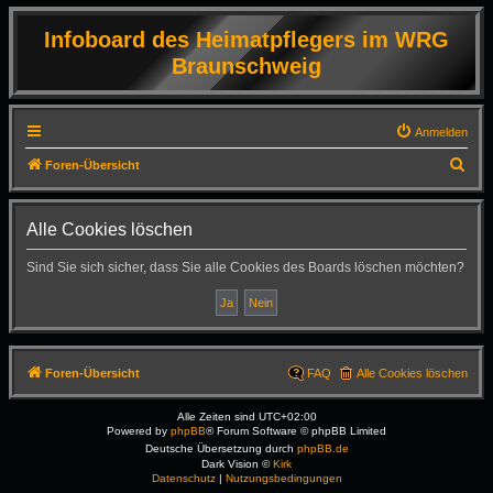
Infoboard des Heimatpflegers im WRG
Braunschweig
Anmelden
S
Foren-Übersicht
u
c
Alle Cookies löschen
h
Sind Sie sich sicher, dass Sie alle Cookies des Boards löschen möchten?
e
Foren-Übersicht
FAQ
Alle Cookies löschen
Alle Zeiten sind
UTC+02:00
Powered by
phpBB
® Forum Software © phpBB Limited
Deutsche Übersetzung durch
phpBB.de
Dark Vision ©
Kirk
Datenschutz
|
Nutzungsbedingungen